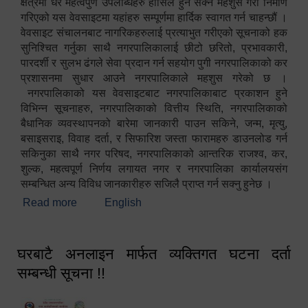
क्षेत्रमा धेरै महत्वपुर्ण उपलब्धिहरु हासिल हुन सक्ने महशुस गरी निर्माण
गरिएको यस वेवसाइटमा यहांहरु सम्पूर्णमा हार्दिक स्वागत गर्न चाहन्छौं ।
वेवसाइट संचालनबाट नागरिकहरुलाई प्रत्याभुत गरीएको सूचनाको हक
सुनिश्चित गर्नुका साथै नगरपालिकालाई छीटो छरितो, प्रभावकारी,
पारदर्शी र सुलभ ढंगले सेवा प्रदान गर्न सहयोग पुगी नगरपालिकाको कर
प्रशासनमा सुधार आउने नगरपालिकाले महशुस गरेको छ ।
नगरपालिकाको यस वेवसाइटबाट नगरपालिकाबाट प्रकाशन हुने
विभिन्न सूचनाहरु, नगरपालिकाको वित्तीय स्थिति, नगरपालिकाको
बैधानिक व्यवस्थापनको बारेमा जानकारी पाउन सकिने, जन्म, मृत्यु,
बसाइसराइ, विवाह दर्ता, र सिफारिश जस्ता फारामहरु डाउनलोड गर्न
सकिनुका साथै नगर परिषद, नगरपालिकाको आन्तरिक राजश्व, कर,
शुल्क, महत्वपूर्ण निर्णय लगायत नगर र नगरपालिका कार्यालयसंग
सम्बन्धित अन्य विविध जानकारीहरु सजिलै प्राप्त गर्न सक्नु हुनेछ ।
Read more
about स्वागतम!!!
English
घरबाटै अनलाइन मार्फत व्यक्तिगत घटना दर्ता
सम्बन्धी सूचना !!