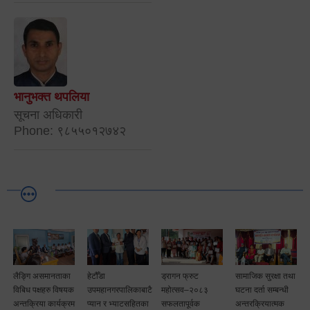
भानुभक्त थपलिया
सूचना अधिकारी
Phone: ९८५५०१२७४२
लैङ्गि असमानताका
हेटौँडा
ड्रागन फ्रुट
सामाजिक सुरक्षा तथा
विबिध पक्षहरु विषयक
उपमहानगरपालिकाबाटै
महोत्सव–२०८३
घटना दर्ता सम्बन्धी
अन्तक्रिया कार्यक्रम
प्यान र भ्याटसहितका
सफलतापूर्वक
अन्तरक्रियात्मक