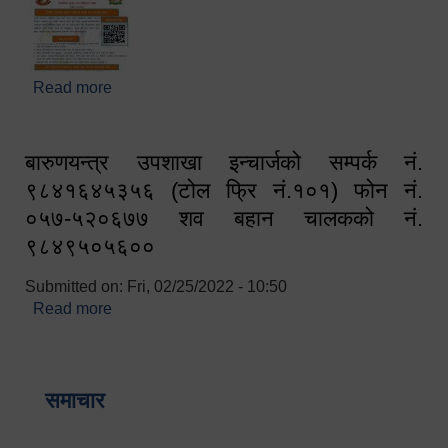
Read more
about घरबाटै अनलाइन मार्फत व्यक्तिगत घटना दर्ता सम्बन्धी
सूचना !!
बारुणयन्त्र उपशाखा इन्चार्जको सम्पर्क नं.
९८४१६४५३५६ (टोल फ्रि नं.१०१) फोन नं.
०५७-५२०६७७ शव बहान चालकको नं.
९८४९५०५६००
Submitted on:
Fri, 02/25/2022 - 10:50
Read more
about बारुणयन्त्र उपशाखा इन्चार्जको सम्पर्क नं.
९८४१६४५३५६ (टोल फ्रि नं.१०१) फोन नं. ०५७-५२०६७७
शव बहान चालकको नं. ९८४९५०५६००
समाचार