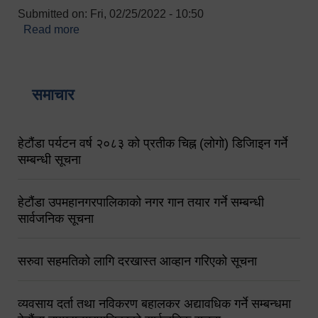
Submitted on:
Fri, 02/25/2022 - 10:50
Read more
about बारुणयन्त्र उपशाखा इन्चार्जको सम्पर्क नं.
९८४१६४५३५६ (टोल फ्रि नं.१०१) फोन नं. ०५७-५२०६७७
शव बहान चालकको नं. ९८४९५०५६००
समाचार
हेटौंडा पर्यटन वर्ष २०८३ को प्रतीक चिह्न (लोगो) डिजिाइन गर्ने
सम्बन्धी सूचना
हेटौंडा उपमहानगरपालिकाको नगर गान तयार गर्ने सम्बन्धी
सार्वजनिक सूचना
सरुवा सहमतिको लागि दरखास्त आव्हान गरिएको सूचना
व्यवसाय दर्ता तथा नविकरण बहालकर अद्यावधिक गर्ने सम्बन्धमा