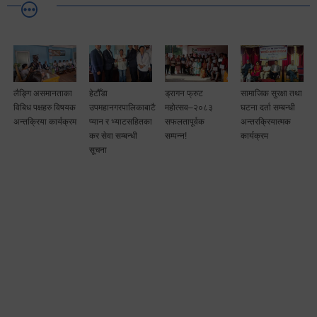
लैङ्गि असमानताका
हेटौँडा
ड्रागन फ्रुट
सामाजिक सुरक्षा तथा
विबिध पक्षहरु विषयक
उपमहानगरपालिकाबाटै
महोत्सव–२०८३
घटना दर्ता सम्बन्धी
अन्तक्रिया कार्यक्रम
प्यान र भ्याटसहितका
सफलतापूर्वक
अन्तरक्रियात्मक
कर सेवा सम्बन्धी
सम्पन्न!
कार्यक्रम
सूचना