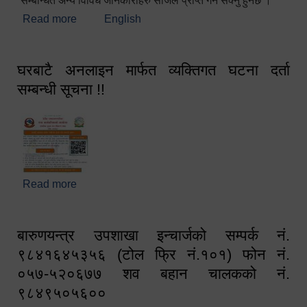
सम्बन्धित अन्य विविध जानकारीहरु सजिलै प्राप्त गर्न सक्नु हुनेछ ।
Read more
about स्वागतम!!!
English
घरबाटै अनलाइन मार्फत व्यक्तिगत घटना दर्ता
सम्बन्धी सूचना !!
Read more
about घरबाटै अनलाइन मार्फत व्यक्तिगत घटना दर्ता सम्बन्धी
सूचना !!
बारुणयन्त्र उपशाखा इन्चार्जको सम्पर्क नं.
९८४१६४५३५६ (टोल फ्रि नं.१०१) फोन नं.
०५७-५२०६७७ शव बहान चालकको नं.
९८४९५०५६००