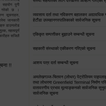
सरुवा सहमतिको लागि दरखास्त आव्हान गरिएको स
न सहयोग पुगी
स गरेको छ ।
व्यवसाय दर्ता तथा नविकरण बहालकर अद्यावधिक गर्
्न सूचनाहरु,
हेटौंडा उपमहानगरपालिकाको सार्वजनिक सूचना
ारेमा जानकारी
रामहरु डाउनलोड
क, महत्वपूर्ण
एकिकृत सम्पत्तीकर बुझाउने सम्बन्धी सूचना
कारीहरु सजिलै
सहकारी संस्थाको एकीकरण गरिएको सूचना
आशय पत्र दर्ता सम्बन्धी सूचना
ूचना !!
अमलेखगञ्ज-चितवन (लोथर) पेट्रोलियम पाइपलाइ
तथा लोथरमा Greenfield Terminal निर्माण पर
वातावरणीय प्रभाव मूल्याङ्कनको सार्वजनिक सुनुवा
सार्वजनिक सूचना
 सूचना !!