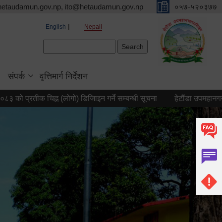
hetaudamun.gov.np, ito@hetaudamun.gov.np
०५७-५२०३७७
English
Nepali
Search form
Search
संपर्क
वृत्तिमार्ग निर्देशन
्रतीक चिह्न (लोगो) डिजिाइन गर्ने सम्बन्धी सूचना
हेटौंडा उपमहानगरपालिकाको 