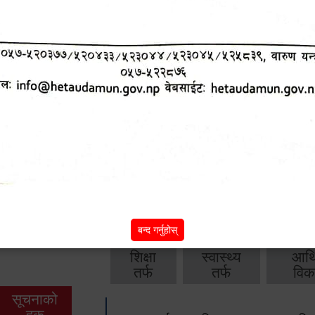
आ. व. २०८१-०८२ को मासिक आय व्यय विवर
आ. व. ०८०-०८१ को मासिक आय व्यय विवरण
Hetauda Darpan-2079
-
हेटौंडा दर्पण स्मारिका - २०७९
प्रकाशन
-
बाँकी
अन्य विवरणहरु
बन्द गर्नुहोस्
शिक्षा
स्वास्थ्य
आर्
तर्फ
तर्फ
विक
सूचनाको
हक