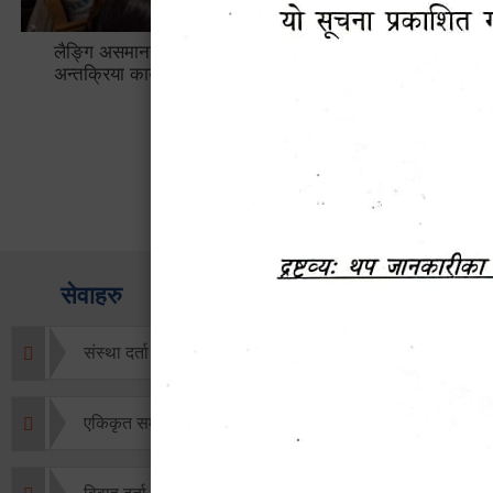
लैङ्गि असमानताका विबिध पक्षहरु विषयक
हेटौँडा उप
अन्तक्रिया कार्यक्रम
भ्याटसहितक
सेवाहरु
संस्था दर्ता सिफारिस
एकिकृत सम्पत्ति कर/घर जग्गा कर