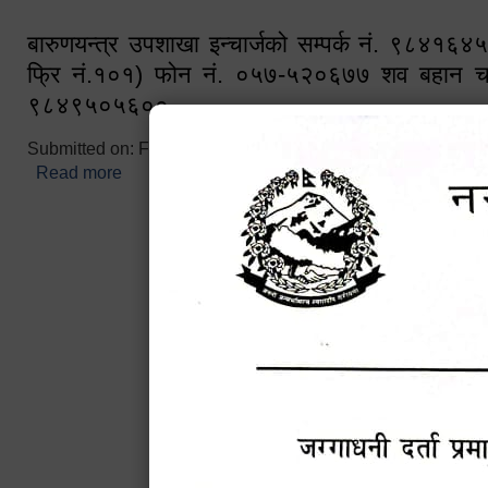
बारुणयन्त्र उपशाखा इन्चार्जको सम्पर्क नं. ९८४१६
फ्रि नं.१०१) फोन नं. ०५७-५२०६७७ शव बहान च
९८४९५०५६००
Submitted on:
Fri, 02/25/2022 - 10:50
Read more
about बारुणयन्त्र उपशाखा इन्चार्जको सम्पर्क नं. ९८४
नं.१०१) फोन नं. ०५७-५२०६७७ शव बहान चालकको नं. 