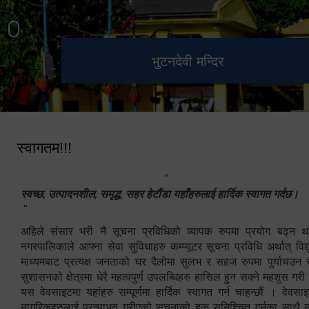
हेटौंडा उपमहानगरपालिका नगर
मनकामना डाँडाबाट देखिएको दृश्य
भुटनदेवी मन्दिर
स्मारक
कार्यपालिकाको कार्यालय
स्वागतम!!!
"
स्वच्छ, उत्पादनशील, समृद्ध, सहर हेटौंडा यहाँहरुलाई हार्दिक स्वागत गर्दछ।
"
अहिले संसार भरी नै सूचना प्रविधिको व्यापक रुपमा प्रयोग बढ्न थ
नगरपालिकाले आफ्ना सेवा सुविधाहरु कम्प्यूटर सूचना प्रविधि अर्थात् विद
माध्यमबाट प्रत्यक्ष जनताको घर दैलोमा सुलभ र सहज रुपमा पुर्याचउन
सुशासनको क्षेत्रमा धेरै महत्वपुर्ण उपलब्धिहरु हासिल हुन सक्ने महशुस गरी
यस वेवसाइटमा यहांहरु सम्पूर्णमा हार्दिक स्वागत गर्न चाहन्छौं । वेव
नागरिकहरुलाई प्रत्याभुत गरीएको सूचनाको हक सुनिश्चित गर्नुका साथै