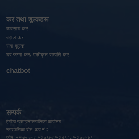
कर तथा शुल्कहरू
व्यवसाय कर
बहाल कर
सेवा शुल्क
घर जग्गा कर/ एकीकृत सम्पति कर
chatbot
सम्पर्क
हेटौडा उपमहानगरपालिका कार्यालय
नगरपालिका रोड, वडा नं २
फोन: +९७७ ०५७ ५२०३७७/५२४६८८/५२००४४/