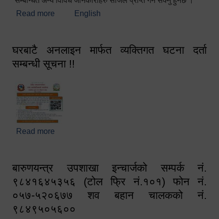
सम्बन्धित अन्य विविध जानकारीहरु सजिलै प्राप्त गर्न सक्नु हुनेछ ।
Read more
about स्वागतम!!!
English
घरबाटै अनलाइन मार्फत व्यक्तिगत घटना दर्ता
सम्बन्धी सूचना !!
Read more
about घरबाटै अनलाइन मार्फत व्यक्तिगत घटना दर्ता सम्बन्धी
सूचना !!
बारुणयन्त्र उपशाखा इन्चार्जको सम्पर्क नं.
९८४१६४५३५६ (टोल फ्रि नं.१०१) फोन नं.
०५७-५२०६७७ शव बहान चालकको नं.
९८४९५०५६००