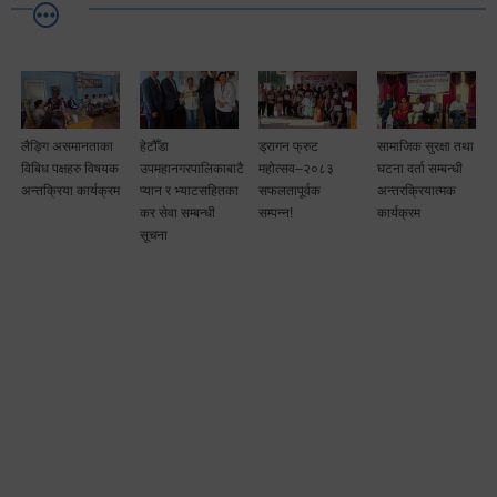
लैङ्गि असमानताका
हेटौँडा
ड्रागन फ्रुट
सामाजिक सुरक्षा तथा
विबिध पक्षहरु विषयक
उपमहानगरपालिकाबाटै
महोत्सव–२०८३
घटना दर्ता सम्बन्धी
अन्तक्रिया कार्यक्रम
प्यान र भ्याटसहितका
सफलतापूर्वक
अन्तरक्रियात्मक
कर सेवा सम्बन्धी
सम्पन्न!
कार्यक्रम
सूचना