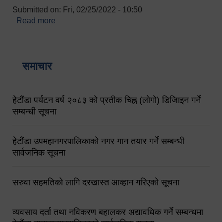
Submitted on:
Fri, 02/25/2022 - 10:50
Read more
about बारुणयन्त्र उपशाखा इन्चार्जको सम्पर्क नं.
९८४१६४५३५६ (टोल फ्रि नं.१०१) फोन नं. ०५७-५२०६७७
शव बहान चालकको नं. ९८४९५०५६००
समाचार
हेटौंडा पर्यटन वर्ष २०८३ को प्रतीक चिह्न (लोगो) डिजिाइन गर्ने
सम्बन्धी सूचना
हेटौंडा उपमहानगरपालिकाको नगर गान तयार गर्ने सम्बन्धी
सार्वजनिक सूचना
सरुवा सहमतिको लागि दरखास्त आव्हान गरिएको सूचना
व्यवसाय दर्ता तथा नविकरण बहालकर अद्यावधिक गर्ने सम्बन्धमा