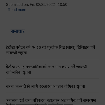
Submitted on:
Fri, 02/25/2022 - 10:50
Read more
about बारुणयन्त्र उपशाखा इन्चार्जको सम्पर्क नं.
९८४१६४५३५६ (टोल फ्रि नं.१०१) फोन नं. ०५७-५२०६७७
शव बहान चालकको नं. ९८४९५०५६००
समाचार
हेटौंडा पर्यटन वर्ष २०८३ को प्रतीक चिह्न (लोगो) डिजिाइन गर्ने
सम्बन्धी सूचना
हेटौंडा उपमहानगरपालिकाको नगर गान तयार गर्ने सम्बन्धी
सार्वजनिक सूचना
सरुवा सहमतिको लागि दरखास्त आव्हान गरिएको सूचना
व्यवसाय दर्ता तथा नविकरण बहालकर अद्यावधिक गर्ने सम्बन्धमा