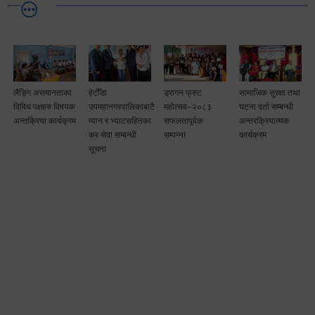
लैङ्गि असमानताका
हेटौँडा
ड्रागन फ्रुट
सामाजिक सुरक्षा तथा
विबिध पक्षहरु विषयक
उपमहानगरपालिकाबाटै
महोत्सव–२०८३
घटना दर्ता सम्बन्धी
अन्तक्रिया कार्यक्रम
प्यान र भ्याटसहितका
सफलतापूर्वक
अन्तरक्रियात्मक
कर सेवा सम्बन्धी
सम्पन्न!
कार्यक्रम
सूचना