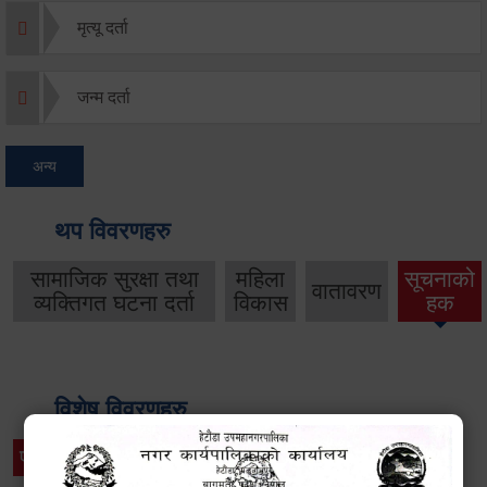
मृत्यू दर्ता
जन्म दर्ता
अन्य
थप विवरणहरु
सामाजिक सुरक्षा तथा
महिला
सूचनाको
वातावरण
व्यक्तिगत घटना दर्ता
विकास
हक
विशेष विवरणहरु
प्रेस नोट