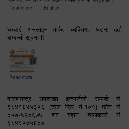
सम्बन्धित अन्य विविध जानकारीहरु सजिलै प्राप्त गर्न सक्नु हुनेछ ।
Read more
about स्वागतम!!!
English
घरबाटै अनलाइन मार्फत व्यक्तिगत घटना दर्ता
सम्बन्धी सूचना !!
Read more
about घरबाटै अनलाइन मार्फत व्यक्तिगत घटना दर्ता सम्बन्धी
सूचना !!
बारुणयन्त्र उपशाखा इन्चार्जको सम्पर्क नं.
९८४१६४५३५६ (टोल फ्रि नं.१०१) फोन नं.
०५७-५२०६७७ शव बहान चालकको नं.
९८४९५०५६००