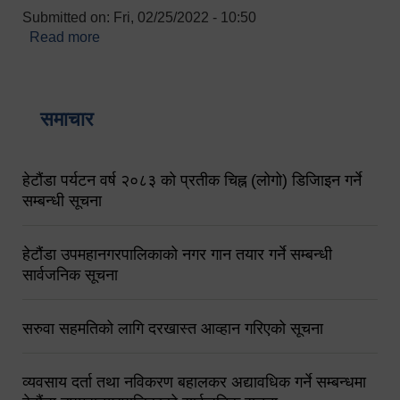
Submitted on:
Fri, 02/25/2022 - 10:50
Read more
about बारुणयन्त्र उपशाखा इन्चार्जको सम्पर्क नं.
९८४१६४५३५६ (टोल फ्रि नं.१०१) फोन नं. ०५७-५२०६७७
शव बहान चालकको नं. ९८४९५०५६००
समाचार
हेटौंडा पर्यटन वर्ष २०८३ को प्रतीक चिह्न (लोगो) डिजिाइन गर्ने
सम्बन्धी सूचना
हेटौंडा उपमहानगरपालिकाको नगर गान तयार गर्ने सम्बन्धी
सार्वजनिक सूचना
सरुवा सहमतिको लागि दरखास्त आव्हान गरिएको सूचना
व्यवसाय दर्ता तथा नविकरण बहालकर अद्यावधिक गर्ने सम्बन्धमा