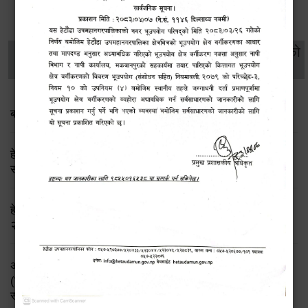
थप विवरणहरु
सामाजिक सुरक्षा तथा
महिला
सूचनाको
वातावरण
व्यक्तिगत घटना दर्ता
विकास
हक
बाल भेला तथा योजना तर्जुमा सम्बन्धी सूचना
हेटौंडा उपमहानगरपालिका: लैङ्गिक समानता तथा सामाजिक
समावेशीकरण परीक्षण प्रतिवेदन २०८२
हेटौंडा उपमहानगरपालिकाको लैङ्गिक हिंसा निवारण रणनीति
२०७६-२०८६ तथा बाल विवाह उन्मूलन कार्ययोजना २०७६-२०७८
अपाङ्गता भएका व्यक्तिहरुका लागि समुदायमा आधारित पुनर्स्थापना
(सि.बि.आर.) कार्यक्रम सञ्चालन गर्न ईच्छुक गैर सरकारी संघ
संस्थाहरुलाई प्रस्ताव पेश सम्बन्धी सूचना !!