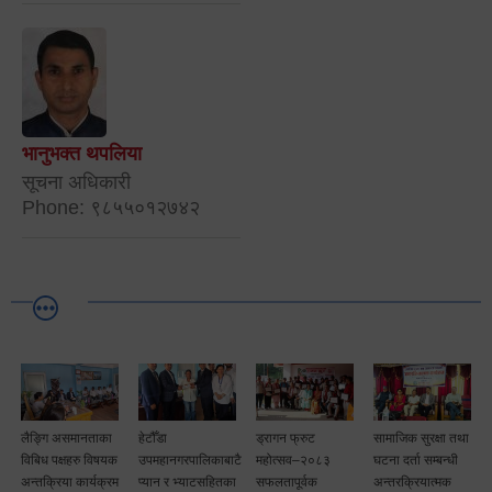
भानुभक्त थपलिया
सूचना अधिकारी
Phone: ९८५५०१२७४२
लैङ्गि असमानताका
हेटौँडा
ड्रागन फ्रुट
सामाजिक सुरक्षा तथा
विबिध पक्षहरु विषयक
उपमहानगरपालिकाबाटै
महोत्सव–२०८३
घटना दर्ता सम्बन्धी
अन्तक्रिया कार्यक्रम
प्यान र भ्याटसहितका
सफलतापूर्वक
अन्तरक्रियात्मक