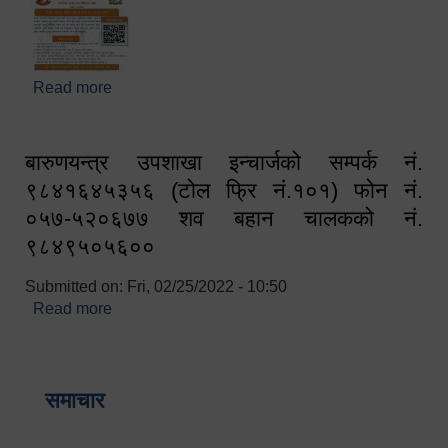
Read more
about घरबाटै अनलाइन मार्फत व्यक्तिगत घटना दर्ता सम्बन्धी
सूचना !!
बारुणयन्त्र उपशाखा इन्चार्जको सम्पर्क नं.
९८४१६४५३५६ (टोल फ्रि नं.१०१) फोन नं.
०५७-५२०६७७ शव बहान चालकको नं.
९८४९५०५६००
Submitted on:
Fri, 02/25/2022 - 10:50
Read more
about बारुणयन्त्र उपशाखा इन्चार्जको सम्पर्क नं.
९८४१६४५३५६ (टोल फ्रि नं.१०१) फोन नं. ०५७-५२०६७७
शव बहान चालकको नं. ९८४९५०५६००
समाचार