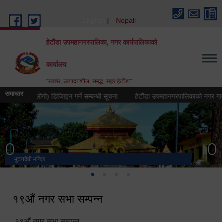
Skip to main content
English
Nepali
हेटौंडा उपमहानगरपालिका, नगर कार्यपालिकाको
कार्यालय
"स्वच्छ, उत्पादनशील, समृद्ध, सहर हेटौंडा"
समाचार
चिह्न (लोगो) डिजिाइन गर्ने सम्बन्धी सूचना
हेटौंडा उपमहानगरपालिकाको नगर गान तयार गर्
भुटनदेवी मन्दिर
स्मारक
मनकामना डाँडाबाट देखिएको दृश्य
हेटौंडा उपमहानगरपालिका नगर कार्यपालिकाको कार्यालय
१९औं नगर सभा सम्पन्न
१९औं नगर सभा सम्पन्न