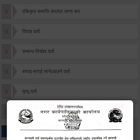
एकिकृत सम्पत्ति कर/घर जग्गा कर
विवाह दर्ता
सम्बन्ध विच्छेद दर्ता
बसाइ-सराई जाने/आउने दर्ता
मृत्यू दर्ता
जन्म दर्ता
अन्य