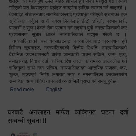
क्षेत्रमा धेरै महत्वपुर्ण उपलब्धिहरु हासिल हुन सक्ने महशुस गरी निर्माण
गरिएको यस वेवसाइटमा यहांहरु सम्पूर्णमा हार्दिक स्वागत गर्न चाहन्छौं ।
वेवसाइट संचालनबाट नागरिकहरुलाई प्रत्याभुत गरीएको सूचनाको हक
सुनिश्चित गर्नुका साथै नगरपालिकालाई छीटो छरितो, प्रभावकारी,
पारदर्शी र सुलभ ढंगले सेवा प्रदान गर्न सहयोग पुगी नगरपालिकाको कर
प्रशासनमा सुधार आउने नगरपालिकाले महशुस गरेको छ ।
नगरपालिकाको यस वेवसाइटबाट नगरपालिकाबाट प्रकाशन हुने
विभिन्न सूचनाहरु, नगरपालिकाको वित्तीय स्थिति, नगरपालिकाको
बैधानिक व्यवस्थापनको बारेमा जानकारी पाउन सकिने, जन्म, मृत्यु,
बसाइसराइ, विवाह दर्ता, र सिफारिश जस्ता फारामहरु डाउनलोड गर्न
सकिनुका साथै नगर परिषद, नगरपालिकाको आन्तरिक राजश्व, कर,
शुल्क, महत्वपूर्ण निर्णय लगायत नगर र नगरपालिका कार्यालयसंग
सम्बन्धित अन्य विविध जानकारीहरु सजिलै प्राप्त गर्न सक्नु हुनेछ ।
Read more
about स्वागतम!!!
English
घरबाटै अनलाइन मार्फत व्यक्तिगत घटना दर्ता
सम्बन्धी सूचना !!