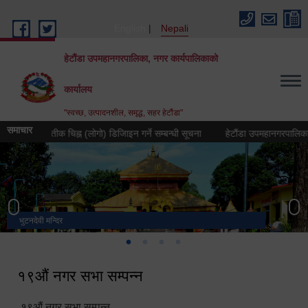
Skip to main content
English
Nepali
हेटौंडा उपमहानगरपालिका, नगर कार्यपालिकाको
कार्यालय
"स्वच्छ, उत्पादनशील, समृद्ध, सहर हेटौंडा"
समाचार
३ को प्रतीक चिह्न (लोगो) डिजिाइन गर्ने सम्बन्धी सूचना
हेटौंडा उपमहानगरपालिकाको नगर 
भुटनदेवी मन्दिर
स्मारक
मनकामना डाँडाबाट देखिएको दृश्य
हेटौंडा उपमहानगरपालिका नगर कार्यपालिकाको कार्यालय
१९औं नगर सभा सम्पन्न
१९औं नगर सभा सम्पन्न