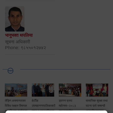
भानुभक्त थपलिया
सूचना अधिकारी
Phone: ९८५५०१२७४२
लैङ्गि असमानताका
हेटौँडा
ड्रागन फ्रुट
सामाजिक सुरक्षा तथा
विबिध पक्षहरु विषयक
उपमहानगरपालिकाबाटै
महोत्सव–२०८३
घटना दर्ता सम्बन्धी
अन्तक्रिया कार्यक्रम
प्यान र भ्याटसहितका
सफलतापूर्वक
अन्तरक्रियात्मक