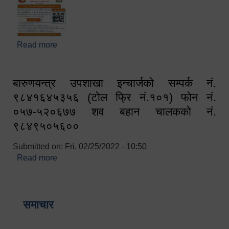
Read more
about घरबाटै अनलाइन मार्फत व्यक्तिगत घटना दर्ता सम्बन्धी
सूचना !!
बारुणयन्त्र उपशाखा इन्चार्जको सम्पर्क नं.
९८४१६४५३५६ (टोल फ्रि नं.१०१) फोन नं.
०५७-५२०६७७ शव बहान चालकको नं.
९८४९५०५६००
Submitted on:
Fri, 02/25/2022 - 10:50
Read more
about बारुणयन्त्र उपशाखा इन्चार्जको सम्पर्क नं.
९८४१६४५३५६ (टोल फ्रि नं.१०१) फोन नं. ०५७-५२०६७७
शव बहान चालकको नं. ९८४९५०५६००
समाचार