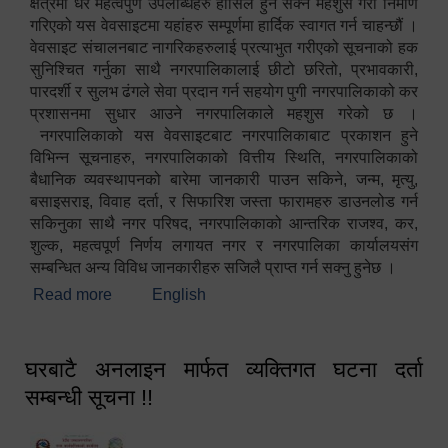
क्षेत्रमा धेरै महत्वपुर्ण उपलब्धिहरु हासिल हुन सक्ने महशुस गरी निर्माण
गरिएको यस वेवसाइटमा यहांहरु सम्पूर्णमा हार्दिक स्वागत गर्न चाहन्छौं ।
वेवसाइट संचालनबाट नागरिकहरुलाई प्रत्याभुत गरीएको सूचनाको हक
सुनिश्चित गर्नुका साथै नगरपालिकालाई छीटो छरितो, प्रभावकारी,
पारदर्शी र सुलभ ढंगले सेवा प्रदान गर्न सहयोग पुगी नगरपालिकाको कर
प्रशासनमा सुधार आउने नगरपालिकाले महशुस गरेको छ ।
नगरपालिकाको यस वेवसाइटबाट नगरपालिकाबाट प्रकाशन हुने
विभिन्न सूचनाहरु, नगरपालिकाको वित्तीय स्थिति, नगरपालिकाको
बैधानिक व्यवस्थापनको बारेमा जानकारी पाउन सकिने, जन्म, मृत्यु,
बसाइसराइ, विवाह दर्ता, र सिफारिश जस्ता फारामहरु डाउनलोड गर्न
सकिनुका साथै नगर परिषद, नगरपालिकाको आन्तरिक राजश्व, कर,
शुल्क, महत्वपूर्ण निर्णय लगायत नगर र नगरपालिका कार्यालयसंग
सम्बन्धित अन्य विविध जानकारीहरु सजिलै प्राप्त गर्न सक्नु हुनेछ ।
Read more
about स्वागतम!!!
English
घरबाटै अनलाइन मार्फत व्यक्तिगत घटना दर्ता
सम्बन्धी सूचना !!