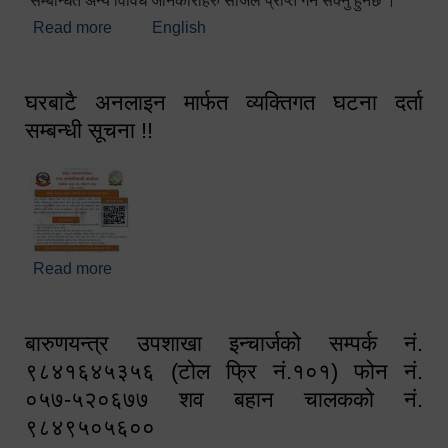
सम्बन्धित अन्य विविध जानकारीहरु सजिलै प्राप्त गर्न सक्नु हुनेछ ।
Read more
about स्वागतम!!!
English
घरबाटै अनलाइन मार्फत व्यक्तिगत घटना दर्ता
सम्बन्धी सूचना !!
Read more
about घरबाटै अनलाइन मार्फत व्यक्तिगत घटना दर्ता सम्बन्धी
सूचना !!
बारुणयन्त्र उपशाखा इन्चार्जको सम्पर्क नं.
९८४१६४५३५६ (टोल फ्रि नं.१०१) फोन नं.
०५७-५२०६७७ शव बहान चालकको नं.
९८४९५०५६००