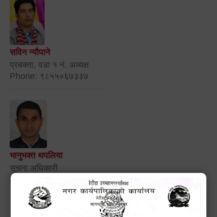
सविन न्यौपाने
प्रबक्ता, वडा १ नं. अध्यक्ष
Phone: ९८५५०६७३३७
भानुभक्त थपलिया
सूचना अधिकारी
Phone: ९८५५०१२७४२