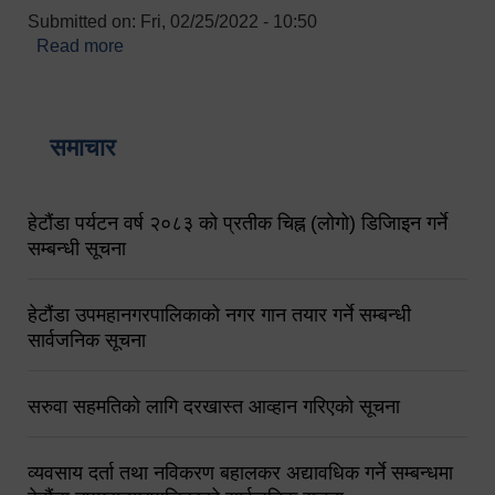
Submitted on:
Fri, 02/25/2022 - 10:50
Read more
about बारुणयन्त्र उपशाखा इन्चार्जको सम्पर्क नं.
९८४१६४५३५६ (टोल फ्रि नं.१०१) फोन नं. ०५७-५२०६७७
शव बहान चालकको नं. ९८४९५०५६००
समाचार
हेटौंडा पर्यटन वर्ष २०८३ को प्रतीक चिह्न (लोगो) डिजिाइन गर्ने
सम्बन्धी सूचना
हेटौंडा उपमहानगरपालिकाको नगर गान तयार गर्ने सम्बन्धी
सार्वजनिक सूचना
सरुवा सहमतिको लागि दरखास्त आव्हान गरिएको सूचना
व्यवसाय दर्ता तथा नविकरण बहालकर अद्यावधिक गर्ने सम्बन्धमा