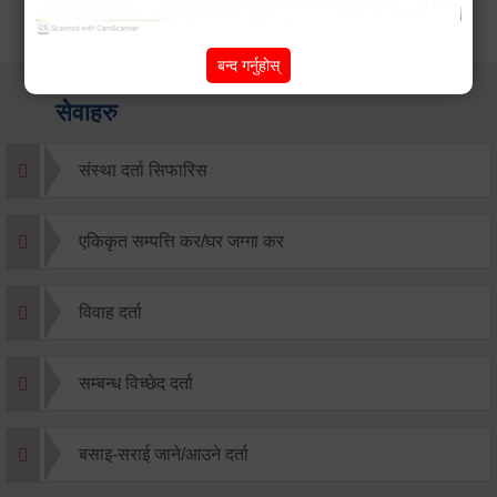
बन्द गर्नुहोस्
सेवाहरु
संस्था दर्ता सिफारिस
एकिकृत सम्पत्ति कर/घर जग्गा कर
विवाह दर्ता
सम्बन्ध विच्छेद दर्ता
बसाइ-सराई जाने/आउने दर्ता