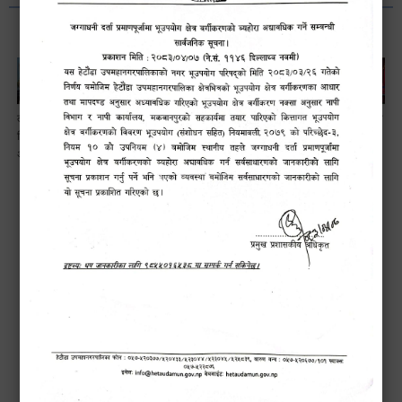
लैङ्गि असमानताका
हेटौँडा
ड्रागन फ्रुट
सामाजिक सुरक्षा तथा
विबिध पक्षहरु विषयक
उपमहानगरपालिकाबाटै
महोत्सव–२०८३
घटना दर्ता सम्बन्धी
अन्तक्रिया कार्यक्रम
प्यान र भ्याटसहितका
सफलतापूर्वक
अन्तरक्रियात्मक
कर सेवा सम्बन्धी
सम्पन्न!
कार्यक्रम
सूचना