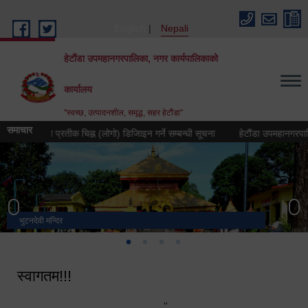
Skip to main content
English
Nepali
हेटौंडा उपमहानगरपालिका, नगर कार्यपालिकाको
कार्यालय
"स्वच्छ, उत्पादनशील, समृद्ध, सहर हेटौंडा"
समाचार
ष २०८३ को प्रतीक चिह्न (लोगो) डिजिाइन गर्ने सम्बन्धी सूचना
हेटौंडा उपमहानगरपालिकाको 
भुटनदेवी मन्दिर
स्मारक
मनकामना डाँडाबाट देखिएको दृश्य
हेटौंडा उपमहानगरपालिका नगर कार्यपालिकाको कार्यालय
स्वागतम!!!
"