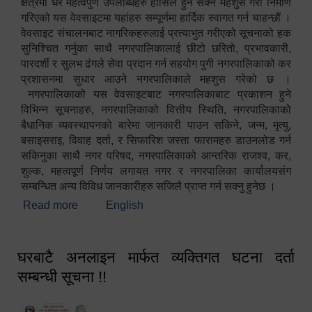
क्षेत्रमा धेरै महत्वपुर्ण उपलब्धिहरु हासिल हुन सक्ने महशुस गरी निर्माण
गरिएको यस वेवसाइटमा यहांहरु सम्पूर्णमा हार्दिक स्वागत गर्न चाहन्छौं ।
वेवसाइट संचालनबाट नागरिकहरुलाई प्रत्याभुत गरीएको सूचनाको हक
सुनिश्चित गर्नुका साथै नगरपालिकालाई छीटो छरितो, प्रभावकारी,
पारदर्शी र सुलभ ढंगले सेवा प्रदान गर्न सहयोग पुगी नगरपालिकाको कर
प्रशासनमा सुधार आउने नगरपालिकाले महशुस गरेको छ ।
नगरपालिकाको यस वेवसाइटबाट नगरपालिकाबाट प्रकाशन हुने
विभिन्न सूचनाहरु, नगरपालिकाको वित्तीय स्थिति, नगरपालिकाको
बैधानिक व्यवस्थापनको बारेमा जानकारी पाउन सकिने, जन्म, मृत्यु,
बसाइसराइ, विवाह दर्ता, र सिफारिश जस्ता फारामहरु डाउनलोड गर्न
सकिनुका साथै नगर परिषद, नगरपालिकाको आन्तरिक राजश्व, कर,
शुल्क, महत्वपूर्ण निर्णय लगायत नगर र नगरपालिका कार्यालयसंग
सम्बन्धित अन्य विविध जानकारीहरु सजिलै प्राप्त गर्न सक्नु हुनेछ ।
Read more
about स्वागतम!!!
English
घरबाटै अनलाइन मार्फत व्यक्तिगत घटना दर्ता
सम्बन्धी सूचना !!