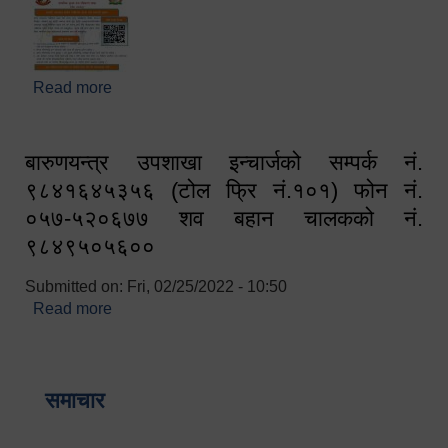
Read more
about घरबाटै अनलाइन मार्फत व्यक्तिगत घटना दर्ता सम्बन्धी
सूचना !!
बारुणयन्त्र उपशाखा इन्चार्जको सम्पर्क नं.
९८४१६४५३५६ (टोल फ्रि नं.१०१) फोन नं.
०५७-५२०६७७ शव बहान चालकको नं.
९८४९५०५६००
Submitted on:
Fri, 02/25/2022 - 10:50
Read more
about बारुणयन्त्र उपशाखा इन्चार्जको सम्पर्क नं.
९८४१६४५३५६ (टोल फ्रि नं.१०१) फोन नं. ०५७-५२०६७७
शव बहान चालकको नं. ९८४९५०५६००
समाचार