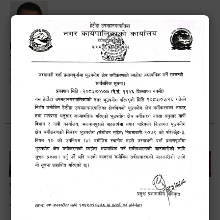
भानुभक्त थपलिया
सूचना अधिकारी
Phone: ९८५५०१२७४२
लैङ्गि असमानताका
हेटौँडा
ड्रागन फ्रुट
सामाजिक सुरक्षा तथा
विबिध पक्षहरु विषयक
उपमहानगरपालिकाबाटै
महोत्सव–२०८३
घटना दर्ता सम्बन्धी
अन्तक्रिया कार्यक्रम
प्यान र भ्याटसहितका
सफलतापूर्वक
अन्तरक्रियात्मक
कर सेवा सम्बन्धी
सम्पन्न!
कार्यक्रम