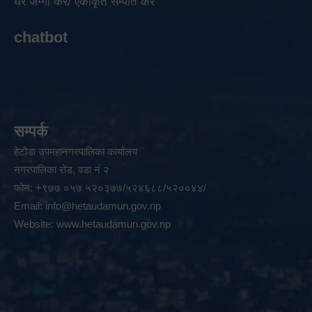
घर जग्गा कर/ एकीकृत सम्पति कर
chatbot
सम्पर्क
हेटौडा उपमहानगरपालिका कार्यालय
नगरपालिका रोड, वडा नं २
फोन: +९७७ ०५७ ५२०३७७/५२४६८८/५२००४४/
Email:
info@hetaudamun.gov.np
Website:
www.hetaudamun.gov.np