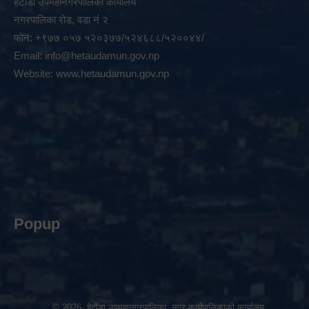
हेटौडा उपमहानगरपालिका कार्यालय
नगरपालिका रोड, वडा नं २
फोन: +९७७ ०५७ ५२०३७७/५२४६८८/५२००४४/
Email:
info@hetaudamun.gov.np
Website:
www.hetaudamun.gov.np
Popup
© 2026 हेटौंडा उपमहानगरपालिका, नगर कार्यपालिकाको कार्यालय