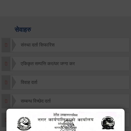
सेवाहरु
संस्था दर्ता सिफारिस
एकिकृत सम्पत्ति कर/घर जग्गा कर
विवाह दर्ता
सम्बन्ध विच्छेद दर्ता
बसाइ-सराई जाने/आउने दर्ता