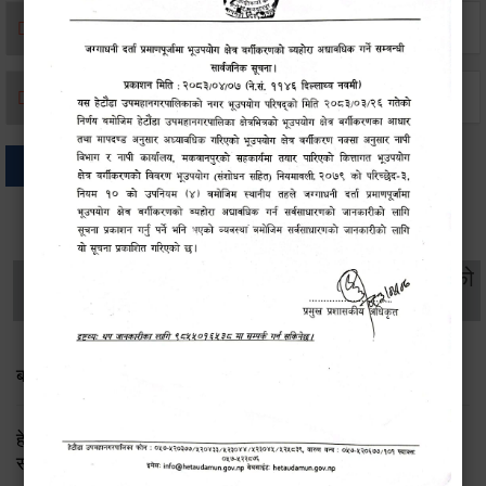
मृत्यू दर्ता
जन्म दर्ता
अन्य
थप विवरणहरु
सामाजिक सुरक्षा तथा
महिला
सूचनाको
वातावरण
व्यक्तिगत घटना दर्ता
विकास
हक
बाल भेला तथा योजना तर्जुमा सम्बन्धी सूचना
हेटौंडा उपमहानगरपालिका: लैङ्गिक समानता तथा सामाजिक
समावेशीकरण परीक्षण प्रतिवेदन २०८२