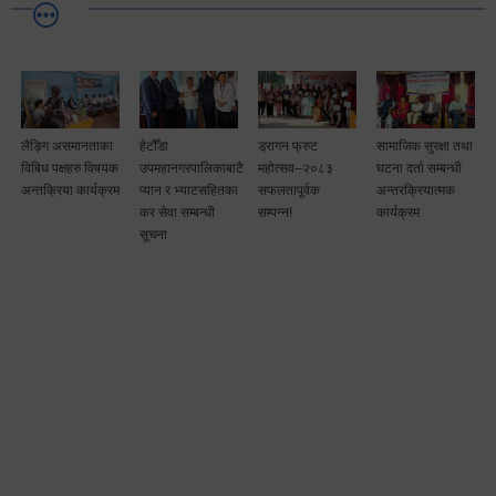
लैङ्गि असमानताका
हेटौँडा
ड्रागन फ्रुट
सामाजिक सुरक्षा तथा
विबिध पक्षहरु विषयक
उपमहानगरपालिकाबाटै
महोत्सव–२०८३
घटना दर्ता सम्बन्धी
अन्तक्रिया कार्यक्रम
प्यान र भ्याटसहितका
सफलतापूर्वक
अन्तरक्रियात्मक
कर सेवा सम्बन्धी
सम्पन्न!
कार्यक्रम
सूचना