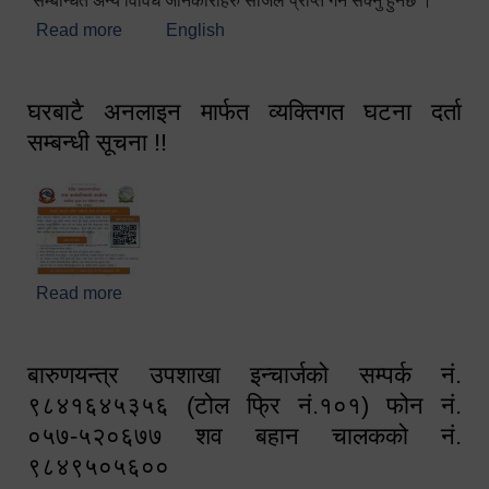
सम्बन्धित अन्य विविध जानकारीहरु सजिलै प्राप्त गर्न सक्नु हुनेछ ।
Read more
about स्वागतम!!!
English
घरबाटै अनलाइन मार्फत व्यक्तिगत घटना दर्ता
सम्बन्धी सूचना !!
Read more
about घरबाटै अनलाइन मार्फत व्यक्तिगत घटना दर्ता सम्बन्धी
सूचना !!
बारुणयन्त्र उपशाखा इन्चार्जको सम्पर्क नं.
९८४१६४५३५६ (टोल फ्रि नं.१०१) फोन नं.
०५७-५२०६७७ शव बहान चालकको नं.
९८४९५०५६००