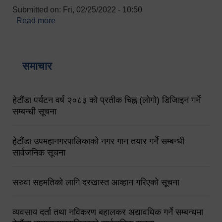
Submitted on:
Fri, 02/25/2022 - 10:50
Read more
about बारुणयन्त्र उपशाखा इन्चार्जको सम्पर्क नं.
९८४१६४५३५६ (टोल फ्रि नं.१०१) फोन नं. ०५७-५२०६७७
शव बहान चालकको नं. ९८४९५०५६००
समाचार
हेटौंडा पर्यटन वर्ष २०८३ को प्रतीक चिह्न (लोगो) डिजिाइन गर्ने
सम्बन्धी सूचना
हेटौंडा उपमहानगरपालिकाको नगर गान तयार गर्ने सम्बन्धी
सार्वजनिक सूचना
सरुवा सहमतिको लागि दरखास्त आव्हान गरिएको सूचना
व्यवसाय दर्ता तथा नविकरण बहालकर अद्यावधिक गर्ने सम्बन्धमा