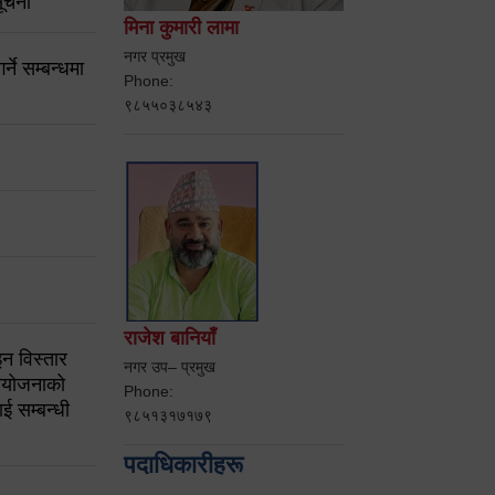
ूचना
मिना कुमारी लामा
नगर प्रमुख
ने सम्बन्धमा
Phone:
९८५५०३८५४३
राजेश बानियाँ
न विस्तार
नगर उप– प्रमुख
ियोजनाको
Phone:
ई सम्बन्धी
९८५१३१७१७९
पदाधिकारीहरू