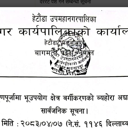
दररेट पेश गर्ने सम्बन्धी सूचना
४५३५६ (टोल
ालकको नं.
जग्गाधनी दर्ता प्रमाणपूर्जामा भूउपयोग क्षेत्र वर्गी
अद्यावधिक गर्ने सम्बन्धी सार्वजनिक सूचना
आशय पत्र दर्ता सम्बन्धी सूचना
१६४५३५६ (टोल फ्रि
९८४९५०५६००
शिक्षक सरुवा सहमतिका लागि दरखास्त आव्हान सम्
हेटौंडा उपमहानगरपालिकाको सूची दर्ता सम्बन्धी सू
चुरियामाई सुरुङको संरक्षण तथा व्यवस्थापनको जिम्
समितिलाई हस्तान्तरण
पोषाक र परिचयपत्र अनिवार्य लगाउने सम्बन्धमा ।