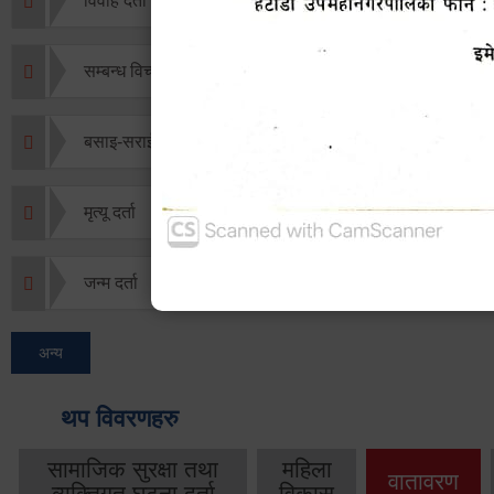
विवाह दर्ता
सम्बन्ध विच्छेद दर्ता
बसाइ-सराई जाने/आउने दर्ता
मृत्यू दर्ता
जन्म दर्ता
अन्य
थप विवरणहरु
सामाजिक सुरक्षा तथा
महिला
वातावरण
व्यक्तिगत घटना दर्ता
विकास