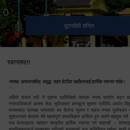
हेटौंडा उपमहानगरपालिका नगर
मनकामना डाँडाबाट देखिएको दृश्य
भुटनदेवी मन्दिर
स्मारक
कार्यपालिकाको कार्यालय
स्वागतम!!!
"
स्वच्छ, उत्पादनशील, समृद्ध, सहर हेटौंडा यहाँहरुलाई हार्दिक स्वागत गर्दछ।
"
अहिले संसार भरी नै सूचना प्रविधिको व्यापक रुपमा प्रयोग बढ्न थ
नगरपालिकाले आफ्ना सेवा सुविधाहरु कम्प्यूटर सूचना प्रविधि अर्थात् विद
माध्यमबाट प्रत्यक्ष जनताको घर दैलोमा सुलभ र सहज रुपमा पुर्याचउन
सुशासनको क्षेत्रमा धेरै महत्वपुर्ण उपलब्धिहरु हासिल हुन सक्ने महशुस गरी
यस वेवसाइटमा यहांहरु सम्पूर्णमा हार्दिक स्वागत गर्न चाहन्छौं । वेव
नागरिकहरुलाई प्रत्याभुत गरीएको सूचनाको हक सुनिश्चित गर्नुका साथै