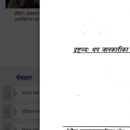
लैङ्गि असमानताका विबिध पक्षहरु विषयक
हेटौँडा उप
अन्तक्रिया कार्यक्रम
भ्याटसहितक
सेवाहरु
संस्था दर्ता सिफारिस
एकिकृत सम्पत्ति कर/घर जग्गा कर