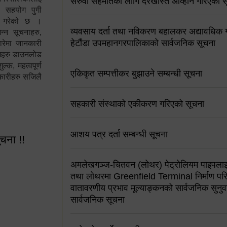
सरुवा सहमतिको लागि दरखास्त आव्हान गरिएको स
न सहयोग पुगी
स गरेको छ ।
व्यवसाय दर्ता तथा नविकरण बहालकर अद्यावधिक गर्
्न सूचनाहरु,
हेटौंडा उपमहानगरपालिकाको सार्वजनिक सूचना
ारेमा जानकारी
रामहरु डाउनलोड
क, महत्वपूर्ण
एकिकृत सम्पत्तीकर बुझाउने सम्बन्धी सूचना
कारीहरु सजिलै
सहकारी संस्थाको एकीकरण गरिएको सूचना
आशय पत्र दर्ता सम्बन्धी सूचना
ूचना !!
अमलेखगञ्ज-चितवन (लोथर) पेट्रोलियम पाइपलाइ
तथा लोथरमा Greenfield Terminal निर्माण पर
वातावरणीय प्रभाव मूल्याङ्कनको सार्वजनिक सुनुवा
सार्वजनिक सूचना
 सूचना !!