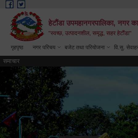
Skip to main content
हेटौंडा उपमहानगरपालिका, नगर कार
"स्वच्छ, उत्पादनशील, समृद्ध, सहर हेटौंडा"
गृहपृष्ठ
नगर परिचय
बजेट तथा परियोजना
वि.सु. सेवाह
समाचार