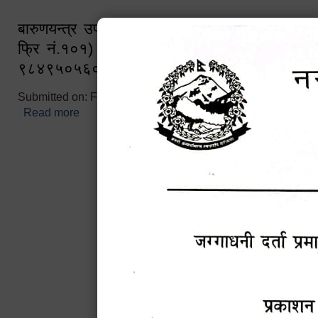
बारुणयन्त्र उपशाखा इन्चार्जको सम्पर्क नं. ९८४१६
फ्रि नं.१०१) फोन नं. ०५७-५२०६७७ शव बहान च
९८४९५०५६००
Submitted on:
Fri, 02/25/2022 - 10:50
Read more
about बारुणयन्त्र उपशाखा इन्चार्जको सम्पर्क नं. ९८४
नं.१०१) फोन नं. ०५७-५२०६७७ शव बहान चालकको नं. 