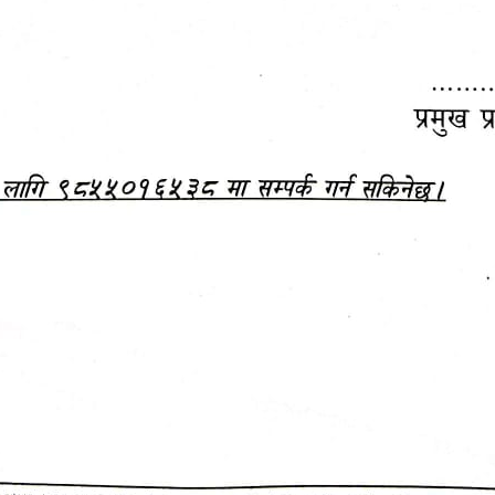
महानगरपालिकाबाटै प्यान र
ड्रागन फ्रुट महोत्सव–२०८३
ा कर सेवा सम्बन्धी सूचना
सफलतापूर्वक सम्पन्न!
जानकारी
बजेट,
आम्दानी र
दस्तावेज
खर्च
आ.व. २०८३/०८४ को बजेट वक्तव्य, नीति तथा 