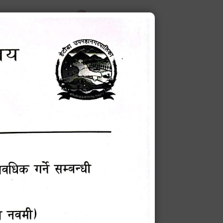
करणको ब्यहोरा
टेक बहादुर वली
प्रमुख प्रशासकीय अधिकृत
Phone: 9855010111
बन्धी सूचना !
चना
मेवारी
सविन न्यौपाने
प्रबक्ता, वडा १ नं. अध्यक्ष
Phone: ९८५५०६७३३७