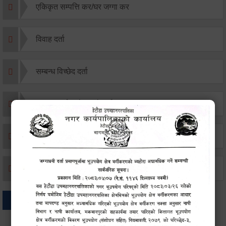
एकिकृत सम्पत्ति कर/घर जग्गा कर
विवाह दर्ता
सम्बन्ध विच्छेद दर्ता
बसाइ-सराई जाने/आउने दर्ता
मृत्यू दर्ता
जन्म दर्ता
अन्य