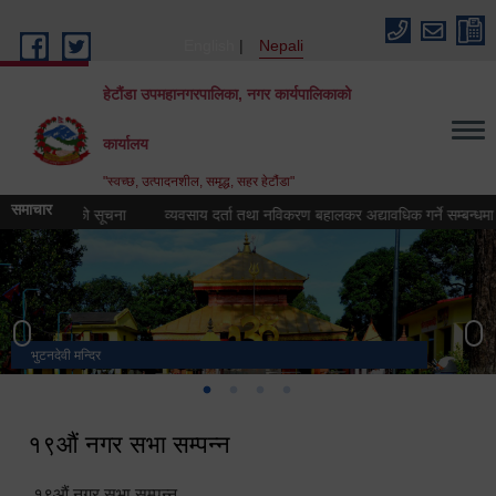
Skip to main content
English
Nepali
हेटौंडा उपमहानगरपालिका, नगर कार्यपालिकाको
कार्यालय
"स्वच्छ, उत्पादनशील, समृद्ध, सहर हेटौंडा"
समाचार
न गरिएको सूचना
व्यवसाय दर्ता तथा नविकरण बहालकर अद्यावधिक गर्ने सम्बन्धमा हेटौं
भुटनदेवी मन्दिर
स्मारक
मनकामना डाँडाबाट देखिएको दृश्य
हेटौंडा उपमहानगरपालिका नगर कार्यपालिकाको कार्यालय
१९औं नगर सभा सम्पन्न
१९औं नगर सभा सम्पन्न