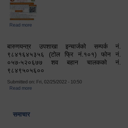
Read more
about घरबाटै अनलाइन मार्फत व्यक्तिगत घटना दर्ता सम्बन्धी
सूचना !!
बारुणयन्त्र उपशाखा इन्चार्जको सम्पर्क नं.
९८४१६४५३५६ (टोल फ्रि नं.१०१) फोन नं.
०५७-५२०६७७ शव बहान चालकको नं.
९८४९५०५६००
Submitted on:
Fri, 02/25/2022 - 10:50
Read more
about बारुणयन्त्र उपशाखा इन्चार्जको सम्पर्क नं.
९८४१६४५३५६ (टोल फ्रि नं.१०१) फोन नं. ०५७-५२०६७७
शव बहान चालकको नं. ९८४९५०५६००
समाचार