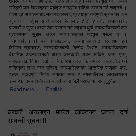
क्षेत्रमा धेरै महत्वपुर्ण उपलब्धिहरु हासिल हुन सक्ने महशुस गरी निर्माण
गरिएको यस वेवसाइटमा यहांहरु सम्पूर्णमा हार्दिक स्वागत गर्न चाहन्छौं ।
वेवसाइट संचालनबाट नागरिकहरुलाई प्रत्याभुत गरीएको सूचनाको हक
सुनिश्चित गर्नुका साथै नगरपालिकालाई छीटो छरितो, प्रभावकारी,
पारदर्शी र सुलभ ढंगले सेवा प्रदान गर्न सहयोग पुगी नगरपालिकाको कर
प्रशासनमा सुधार आउने नगरपालिकाले महशुस गरेको छ ।
नगरपालिकाको यस वेवसाइटबाट नगरपालिकाबाट प्रकाशन हुने
विभिन्न सूचनाहरु, नगरपालिकाको वित्तीय स्थिति, नगरपालिकाको
बैधानिक व्यवस्थापनको बारेमा जानकारी पाउन सकिने, जन्म, मृत्यु,
बसाइसराइ, विवाह दर्ता, र सिफारिश जस्ता फारामहरु डाउनलोड गर्न
सकिनुका साथै नगर परिषद, नगरपालिकाको आन्तरिक राजश्व, कर,
शुल्क, महत्वपूर्ण निर्णय लगायत नगर र नगरपालिका कार्यालयसंग
सम्बन्धित अन्य विविध जानकारीहरु सजिलै प्राप्त गर्न सक्नु हुनेछ ।
Read more
about स्वागतम!!!
English
घरबाटै अनलाइन मार्फत व्यक्तिगत घटना दर्ता
सम्बन्धी सूचना !!