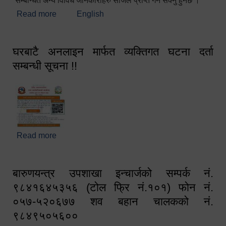
सम्बन्धित अन्य विविध जानकारीहरु सजिलै प्राप्त गर्न सक्नु हुनेछ ।
Read more
about स्वागतम!!!
English
घरबाटै अनलाइन मार्फत व्यक्तिगत घटना दर्ता
सम्बन्धी सूचना !!
Read more
about घरबाटै अनलाइन मार्फत व्यक्तिगत घटना दर्ता सम्बन्धी
सूचना !!
बारुणयन्त्र उपशाखा इन्चार्जको सम्पर्क नं.
९८४१६४५३५६ (टोल फ्रि नं.१०१) फोन नं.
०५७-५२०६७७ शव बहान चालकको नं.
९८४९५०५६००