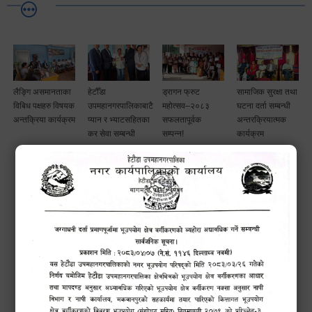
लैङ्गि असमानताका
हेटौँडा
ड्रागन फ्रुट
सामाजिक सुरक्षा तथा
विबिध पक्षहरु विषयक
उपमहानगरपालिकाबाटै
महोत्सव–२०८३
घटना दर्ता सम्बन्धी
अन्तक्रिया कार्यक्रम
प्यान र भ्याटसहितका
सफलतापूर्वक
अन्तरक्रियात्मक
कर सेवा सम्बन्धी
सम्पन्न!
कार्यक्रम
सूचना