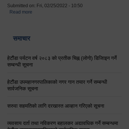
Submitted on:
Fri, 02/25/2022 - 10:50
Read more
about बारुणयन्त्र उपशाखा इन्चार्जको सम्पर्क नं.
९८४१६४५३५६ (टोल फ्रि नं.१०१) फोन नं. ०५७-५२०६७७
शव बहान चालकको नं. ९८४९५०५६००
समाचार
हेटौंडा पर्यटन वर्ष २०८३ को प्रतीक चिह्न (लोगो) डिजिाइन गर्ने
सम्बन्धी सूचना
हेटौंडा उपमहानगरपालिकाको नगर गान तयार गर्ने सम्बन्धी
सार्वजनिक सूचना
सरुवा सहमतिको लागि दरखास्त आव्हान गरिएको सूचना
व्यवसाय दर्ता तथा नविकरण बहालकर अद्यावधिक गर्ने सम्बन्धमा