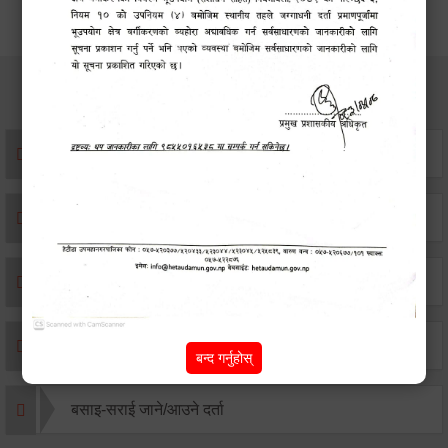
सेवाहरु
संस्था दर्ता सिफारिस
एकिकृत सम्पत्ति कर/घर जग्गा कर
विवाह दर्ता
सम्बन्ध विच्छेद दर्ता
बन्द गर्नुहोस्
बसाइ-सराई जाने/आउने दर्ता