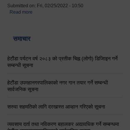
Submitted on:
Fri, 02/25/2022 - 10:50
Read more
about बारुणयन्त्र उपशाखा इन्चार्जको सम्पर्क नं.
९८४१६४५३५६ (टोल फ्रि नं.१०१) फोन नं. ०५७-५२०६७७
शव बहान चालकको नं. ९८४९५०५६००
समाचार
हेटौंडा पर्यटन वर्ष २०८३ को प्रतीक चिह्न (लोगो) डिजिाइन गर्ने
सम्बन्धी सूचना
हेटौंडा उपमहानगरपालिकाको नगर गान तयार गर्ने सम्बन्धी
सार्वजनिक सूचना
सरुवा सहमतिको लागि दरखास्त आव्हान गरिएको सूचना
व्यवसाय दर्ता तथा नविकरण बहालकर अद्यावधिक गर्ने सम्बन्धमा