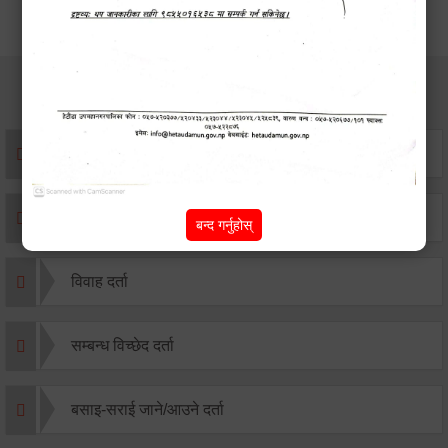
सेवाहरु
संस्था दर्ता सिफारिस
एकिकृत सम्पत्ति कर/घर जग्गा कर
बन्द गर्नुहोस्
विवाह दर्ता
सम्बन्ध विच्छेद दर्ता
बसाइ-सराई जाने/आउने दर्ता