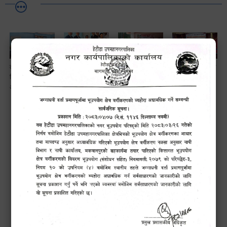
लैङ्गि असमानताका
हेटौँडा
ड्रागन फ्रुट
सामाजिक सुरक्षा तथा
विबिध पक्षहरु विषयक
उपमहानगरपालिकाबाटै
महोत्सव–२०८३
घटना दर्ता सम्बन्धी
अन्तक्रिया कार्यक्रम
प्यान र भ्याटसहितका
सफलतापूर्वक
अन्तरक्रियात्मक
कर सेवा सम्बन्धी
सम्पन्न!
कार्यक्रम
सूचना