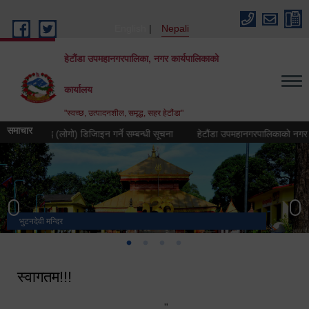
Skip to main content
English
Nepali
हेटौंडा उपमहानगरपालिका, नगर कार्यपालिकाको
कार्यालय
"स्वच्छ, उत्पादनशील, समृद्ध, सहर हेटौंडा"
समाचार
तीक चिह्न (लोगो) डिजिाइन गर्ने सम्बन्धी सूचना
हेटौंडा उपमहानगरपालिकाको नगर गान तयार
भुटनदेवी मन्दिर
स्मारक
मनकामना डाँडाबाट देखिएको दृश्य
हेटौंडा उपमहानगरपालिका नगर कार्यपालिकाको कार्यालय
स्वागतम!!!
"