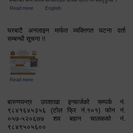
सम्बन्धित अन्य विविध जानकारीहरु सजिलै प्राप्त गर्न सक्नु हुनेछ ।
Read more
about स्वागतम!!!
English
घरबाटै अनलाइन मार्फत व्यक्तिगत घटना दर्ता
सम्बन्धी सूचना !!
Read more
about घरबाटै अनलाइन मार्फत व्यक्तिगत घटना दर्ता सम्बन्धी
सूचना !!
बारुणयन्त्र उपशाखा इन्चार्जको सम्पर्क नं.
९८४१६४५३५६ (टोल फ्रि नं.१०१) फोन नं.
०५७-५२०६७७ शव बहान चालकको नं.
९८४९५०५६००