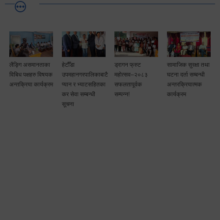
लैङ्गि असमानताका
हेटौँडा
ड्रागन फ्रुट
सामाजिक सुरक्षा तथा
विबिध पक्षहरु विषयक
उपमहानगरपालिकाबाटै
महोत्सव–२०८३
घटना दर्ता सम्बन्धी
अन्तक्रिया कार्यक्रम
प्यान र भ्याटसहितका
सफलतापूर्वक
अन्तरक्रियात्मक
कर सेवा सम्बन्धी
सम्पन्न!
कार्यक्रम
सूचना