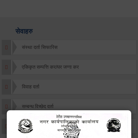
सेवाहरु
संस्था दर्ता सिफारिस
एकिकृत सम्पत्ति कर/घर जग्गा कर
विवाह दर्ता
सम्बन्ध विच्छेद दर्ता
बसाइ-सराई जाने/आउने दर्ता