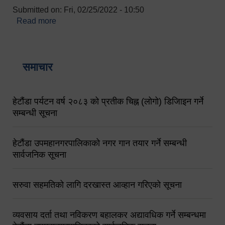
Submitted on:
Fri, 02/25/2022 - 10:50
Read more
about बारुणयन्त्र उपशाखा इन्चार्जको सम्पर्क नं.
९८४१६४५३५६ (टोल फ्रि नं.१०१) फोन नं. ०५७-५२०६७७
शव बहान चालकको नं. ९८४९५०५६००
समाचार
हेटौंडा पर्यटन वर्ष २०८३ को प्रतीक चिह्न (लोगो) डिजिाइन गर्ने
सम्बन्धी सूचना
हेटौंडा उपमहानगरपालिकाको नगर गान तयार गर्ने सम्बन्धी
सार्वजनिक सूचना
सरुवा सहमतिको लागि दरखास्त आव्हान गरिएको सूचना
व्यवसाय दर्ता तथा नविकरण बहालकर अद्यावधिक गर्ने सम्बन्धमा