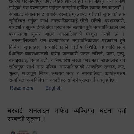
क्षेत्रमा धेरै महत्वपुर्ण उपलब्धिहरु हासिल हुन सक्ने महशुस गरी निर्माण
गरिएको यस वेवसाइटमा यहांहरु सम्पूर्णमा हार्दिक स्वागत गर्न चाहन्छौं ।
वेवसाइट संचालनबाट नागरिकहरुलाई प्रत्याभुत गरीएको सूचनाको हक
सुनिश्चित गर्नुका साथै नगरपालिकालाई छीटो छरितो, प्रभावकारी,
पारदर्शी र सुलभ ढंगले सेवा प्रदान गर्न सहयोग पुगी नगरपालिकाको कर
प्रशासनमा सुधार आउने नगरपालिकाले महशुस गरेको छ ।
नगरपालिकाको यस वेवसाइटबाट नगरपालिकाबाट प्रकाशन हुने
विभिन्न सूचनाहरु, नगरपालिकाको वित्तीय स्थिति, नगरपालिकाको
बैधानिक व्यवस्थापनको बारेमा जानकारी पाउन सकिने, जन्म, मृत्यु,
बसाइसराइ, विवाह दर्ता, र सिफारिश जस्ता फारामहरु डाउनलोड गर्न
सकिनुका साथै नगर परिषद, नगरपालिकाको आन्तरिक राजश्व, कर,
शुल्क, महत्वपूर्ण निर्णय लगायत नगर र नगरपालिका कार्यालयसंग
सम्बन्धित अन्य विविध जानकारीहरु सजिलै प्राप्त गर्न सक्नु हुनेछ ।
Read more
about स्वागतम!!!
English
घरबाटै अनलाइन मार्फत व्यक्तिगत घटना दर्ता
सम्बन्धी सूचना !!