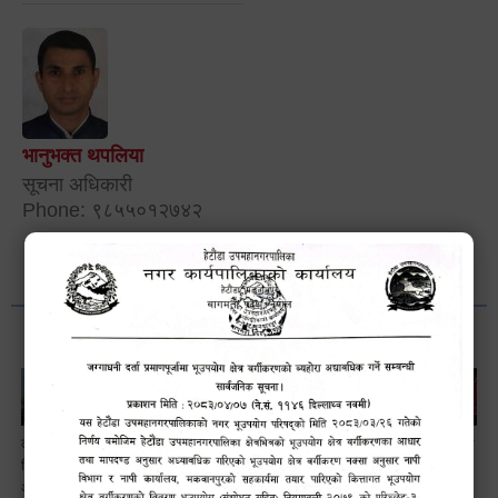
भानुभक्त थपलिया
सूचना अधिकारी
Phone: ९८५५०१२७४२
लैङ्गि असमानताका
हेटौँडा
ड्रागन फ्रुट
सामाजिक सुरक्षा तथा
विबिध पक्षहरु विषयक
उपमहानगरपालिकाबाटै
महोत्सव–२०८३
घटना दर्ता सम्बन्धी
अन्तक्रिया कार्यक्रम
प्यान र भ्याटसहितका
सफलतापूर्वक
अन्तरक्रियात्मक