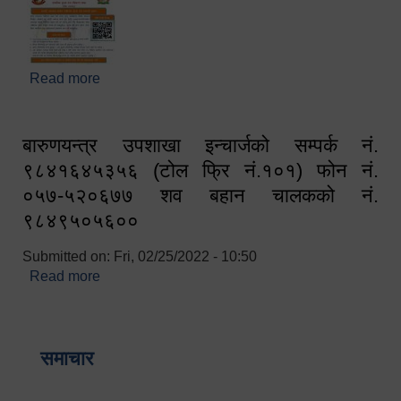
Read more
about घरबाटै अनलाइन मार्फत व्यक्तिगत घटना दर्ता सम्बन्धी
सूचना !!
बारुणयन्त्र उपशाखा इन्चार्जको सम्पर्क नं.
९८४१६४५३५६ (टोल फ्रि नं.१०१) फोन नं.
०५७-५२०६७७ शव बहान चालकको नं.
९८४९५०५६००
Submitted on:
Fri, 02/25/2022 - 10:50
Read more
about बारुणयन्त्र उपशाखा इन्चार्जको सम्पर्क नं.
९८४१६४५३५६ (टोल फ्रि नं.१०१) फोन नं. ०५७-५२०६७७
शव बहान चालकको नं. ९८४९५०५६००
समाचार