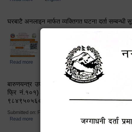
घरबाटै अनलाइन मार्फत व्यक्तिगत घटना दर्ता सम्बन्धी स
Read more
about घरबाटै अनलाइन मार्फत व्यक्तिगत घटना दर्ता सम्बन्धी
बारुणयन्त्र उपशाखा इन्चार्जको सम्पर्क नं. ९८४१६
फ्रि नं.१०१) फोन नं. ०५७-५२०६७७ शव बहान च
९८४९५०५६००
Submitted on:
Fri, 02/25/2022 - 10:50
Read more
about बारुणयन्त्र उपशाखा इन्चार्जको सम्पर्क नं. ९८४
नं.१०१) फोन नं. ०५७-५२०६७७ शव बहान चालकको नं. 