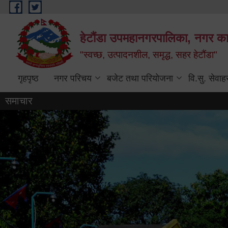
Skip to main content
हेटौंडा उपमहानगरपालिका, नगर कार
"स्वच्छ, उत्पादनशील, समृद्ध, सहर हेटौंडा"
गृहपृष्ठ
नगर परिचय
बजेट तथा परियोजना
वि.सु. सेवाह
समाचार