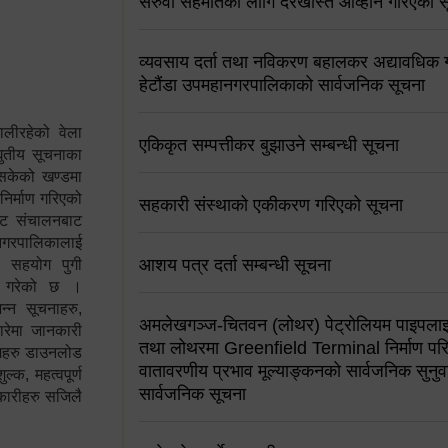
सरुवा सहमतिको लागि दरखास्त आव्हान गरिएको स
व्यवसाय दर्ता तथा नविकरण बहालकर अद्यावधिक गर्
हेटौंडा उपमहानगरपालिकाको सार्वजनिक सूचना
ालीरहेको वेला
एकिकृत सम्पत्तीकर बुझाउने सम्बन्धी सूचना
्युतीय सूचनाका
 सकेको खण्डमा
 निर्माण गरिएको
सहकारी संस्थाको एकीकरण गरिएको सूचना
साइट संचालनबाट
 नगरपालिकालाई
आशय पत्र दर्ता सम्बन्धी सूचना
न सहयोग पुगी
स गरेको छ ।
्न सूचनाहरु,
अमलेखगञ्ज-चितवन (लोथर) पेट्रोलियम पाइपलाइ
ारेमा जानकारी
तथा लोथरमा Greenfield Terminal निर्माण पर
रामहरु डाउनलोड
वातावरणीय प्रभाव मूल्याङ्कनको सार्वजनिक सुनुवा
क, महत्वपूर्ण
सार्वजनिक सूचना
कारीहरु सजिलै