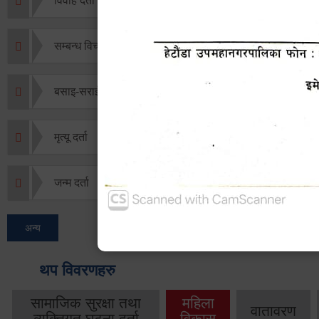
विवाह दर्ता
सम्बन्ध विच्छेद दर्ता
बसाइ-सराई जाने/आउने दर्ता
मृत्यू दर्ता
जन्म दर्ता
अन्य
थप विवरणहरु
सामाजिक सुरक्षा तथा
महिला
वातावरण
व्यक्तिगत घटना दर्ता
विकास