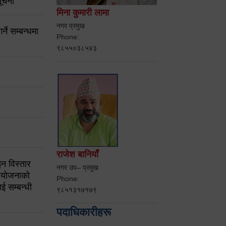
ूचना
मिना कुमारी लामा
नगर प्रमुख
ने सम्बन्धमा
Phone:
९८५५०३८५४३
राजेश बानियाँ
न विस्तार
नगर उप– प्रमुख
ियोजनाको
Phone:
ई सम्बन्धी
९८५१३१७१७९
पदाधिकारीहरू