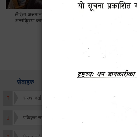
लैङ्गि असमानताका विबिध पक्षहरु विषयक
हेटौँडा उप
अन्तक्रिया कार्यक्रम
भ्याटसहितक
सेवाहरु
संस्था दर्ता सिफारिस
एकिकृत सम्पत्ति कर/घर जग्गा कर