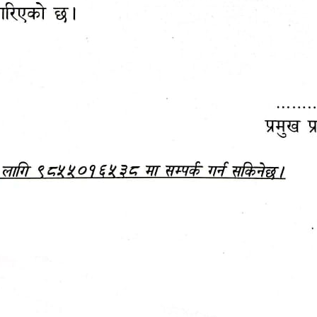
महानगरपालिकाबाटै प्यान र
ड्रागन फ्रुट महोत्सव–२०८३
ा कर सेवा सम्बन्धी सूचना
सफलतापूर्वक सम्पन्न!
जानकारी
बजेट,
आम्दानी र
दस्तावेज
खर्च
आ.व. २०८३/०८४ को बजेट वक्तव्य, नीति तथा 