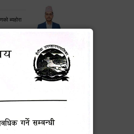
करणको ब्यहोरा
टेक बहादुर वली
प्रमुख प्रशासकीय अधिकृत
Phone: 9855010111
बन्धी सूचना !
चना
मेवारी
सविन न्यौपाने
प्रबक्ता, वडा १ नं. अध्यक्ष
Phone: ९८५५०६७३३७