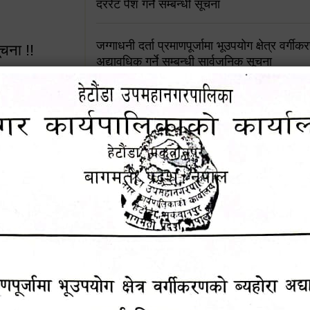
दररेट पेश गर्ने सम्बन्धी सूचना
जग्गाधनी दर्ता प्रमाणपूर्जामा भूउपयोग क्षेत्र वर्गी
ूचना !!
अद्यावधिक गर्ने सम्बन्धी सार्वजनिक सूचना
आशय पत्र दर्ता सम्बन्धी सूचना
शिक्षक सरुवा सहमतिका लागि दरखास्त आव्हान सम्
 सूचना !!
हेटौंडा उपमहानगरपालिकाको सूची दर्ता सम्बन्धी सू
४५३५६ (टोल
ालकको नं.
चुरियामाई सुरुङको संरक्षण तथा व्यवस्थापनको जिम्
समितिलाई हस्तान्तरण
१६४५३५६ (टोल फ्रि
पोषाक र परिचयपत्र अनिवार्य लगाउने सम्बन्धमा ।
९८४९५०५६००