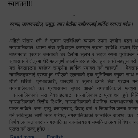
स्वागतम!!!
"
स्वच्छ, उत्पादनशील, समृद्ध, सहर हेटौंडा यहाँहरुलाई हार्दिक स्वागत गर्दछ।
"
अहिले संसार भरी नै सूचना प्रविधिको व्यापक रुपमा प्रयोग बढ्न थ
नगरपालिकाले आफ्ना सेवा सुविधाहरु कम्प्यूटर सूचना प्रविधि अर्थात् विद
माध्यमबाट प्रत्यक्ष जनताको घर दैलोमा सुलभ र सहज रुपमा पुर्याचउन
सुशासनको क्षेत्रमा धेरै महत्वपुर्ण उपलब्धिहरु हासिल हुन सक्ने महशुस गरी
यस वेवसाइटमा यहांहरु सम्पूर्णमा हार्दिक स्वागत गर्न चाहन्छौं । वेव
नागरिकहरुलाई प्रत्याभुत गरीएको सूचनाको हक सुनिश्चित गर्नुका साथै
छीटो छरितो, प्रभावकारी, पारदर्शी र सुलभ ढंगले सेवा प्रदान गर्
नगरपालिकाको कर प्रशासनमा सुधार आउने नगरपालिकाले महशु
नगरपालिकाको यस वेवसाइटबाट नगरपालिकाबाट प्रकाशन हुने विभिन
नगरपालिकाको वित्तीय स्थिति, नगरपालिकाको बैधानिक व्यवस्थापनको ब
पाउन सकिने, जन्म, मृत्यु, बसाइसराइ, विवाह दर्ता, र सिफारिश जस्ता फा
गर्न सकिनुका साथै नगर परिषद, नगरपालिकाको आन्तरिक राजश्व, कर, शुल्
निर्णय लगायत नगर र नगरपालिका कार्यालयसंग सम्बन्धित अन्य विविध जान
प्राप्त गर्न सक्नु हुनेछ ।
Read more
about स्वागतम!!!
English