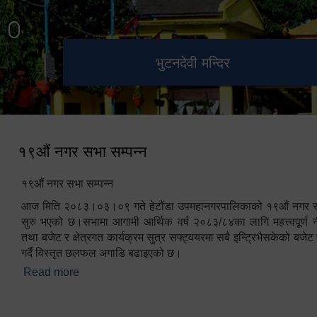
हेटौंडा उपमहानगरपालिका नगर
मनकामना डाँडाबाट देखिएको दृश्य
भुटनदेवी मन्दिर
स्मारक
कार्यपालिकाको कार्यालय
१९औं नगर सभा सम्पन्न
१९औं नगर सभा सम्पन्न
आज मिति २०८३।०३।०९ गते हेटौंडा उपमहानगरपालिकाको १९औं नगर सभ
सुरु भएको छ।सभामा आगामी आर्थिक वर्ष २०८३/८४का लागि महत्त्वपूर्ण नी
तथा बजेट र क्षेत्रगत कार्यक्रम सुत्र सफ्ट्वयरमा सबै इन्ट्रिभैसकेको बजेट 
गर्दै विस्तृत छलफल अगाडि बढाइएको छ।
Read more
about १९औं नगर सभा सम्पन्न