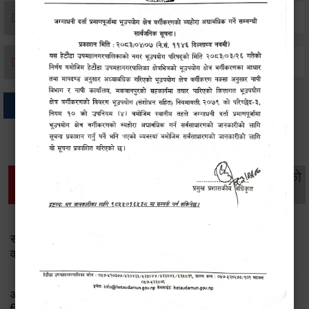
मृत्यू दर्ता
जन्म दर्ता
अन्य
थप विवरणहरु
सामाजिक सुरक्षा तथा
महिला
सूचनाको
वातावरण
व्यक्तिगत घटना दर्ता
विकास
हक
सामाजिक सुरक्षा तथा पञ्जीकरण शाखा ( आ.व. २०८२/०८३ को
वार्षिक प्रगति प्रतिवेदन)
आ.व.२०८२।८३ को सामाजिक सुरक्षा भत्ता प्राप्त गर्ने लाभग्राहीको