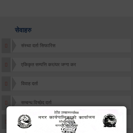
सेवाहरु
संस्था दर्ता सिफारिस
एकिकृत सम्पत्ति कर/घर जग्गा कर
विवाह दर्ता
सम्बन्ध विच्छेद दर्ता
बसाइ-सराई जाने/आउने दर्ता