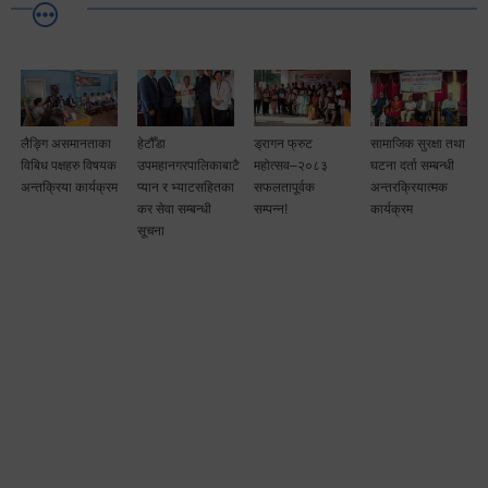
लैङ्गि असमानताका
हेटौँडा
ड्रागन फ्रुट
सामाजिक सुरक्षा तथा
विबिध पक्षहरु विषयक
उपमहानगरपालिकाबाटै
महोत्सव–२०८३
घटना दर्ता सम्बन्धी
अन्तक्रिया कार्यक्रम
प्यान र भ्याटसहितका
सफलतापूर्वक
अन्तरक्रियात्मक
कर सेवा सम्बन्धी
सम्पन्न!
कार्यक्रम
सूचना