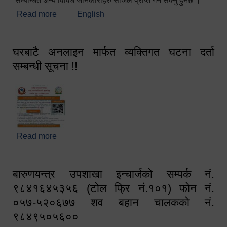
सम्बन्धित अन्य विविध जानकारीहरु सजिलै प्राप्त गर्न सक्नु हुनेछ ।
Read more
about स्वागतम!!!
English
घरबाटै अनलाइन मार्फत व्यक्तिगत घटना दर्ता
सम्बन्धी सूचना !!
Read more
about घरबाटै अनलाइन मार्फत व्यक्तिगत घटना दर्ता सम्बन्धी
सूचना !!
बारुणयन्त्र उपशाखा इन्चार्जको सम्पर्क नं.
९८४१६४५३५६ (टोल फ्रि नं.१०१) फोन नं.
०५७-५२०६७७ शव बहान चालकको नं.
९८४९५०५६००