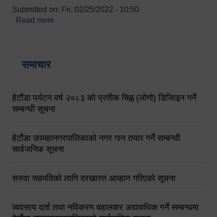
Submitted on:
Fri, 02/25/2022 - 10:50
Read more
about बारुणयन्त्र उपशाखा इन्चार्जको सम्पर्क नं.
९८४१६४५३५६ (टोल फ्रि नं.१०१) फोन नं. ०५७-५२०६७७
शव बहान चालकको नं. ९८४९५०५६००
समाचार
हेटौंडा पर्यटन वर्ष २०८३ को प्रतीक चिह्न (लोगो) डिजिाइन गर्ने
सम्बन्धी सूचना
हेटौंडा उपमहानगरपालिकाको नगर गान तयार गर्ने सम्बन्धी
सार्वजनिक सूचना
सरुवा सहमतिको लागि दरखास्त आव्हान गरिएको सूचना
व्यवसाय दर्ता तथा नविकरण बहालकर अद्यावधिक गर्ने सम्बन्धमा