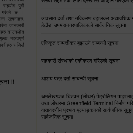
सरुवा सहमतिको लागि दरखास्त आव्हान गरिएको स
न सहयोग पुगी
स गरेको छ ।
व्यवसाय दर्ता तथा नविकरण बहालकर अद्यावधिक गर्
्न सूचनाहरु,
हेटौंडा उपमहानगरपालिकाको सार्वजनिक सूचना
ारेमा जानकारी
रामहरु डाउनलोड
क, महत्वपूर्ण
एकिकृत सम्पत्तीकर बुझाउने सम्बन्धी सूचना
कारीहरु सजिलै
सहकारी संस्थाको एकीकरण गरिएको सूचना
आशय पत्र दर्ता सम्बन्धी सूचना
ूचना !!
अमलेखगञ्ज-चितवन (लोथर) पेट्रोलियम पाइपलाइ
तथा लोथरमा Greenfield Terminal निर्माण पर
वातावरणीय प्रभाव मूल्याङ्कनको सार्वजनिक सुनुवा
सार्वजनिक सूचना
 सूचना !!