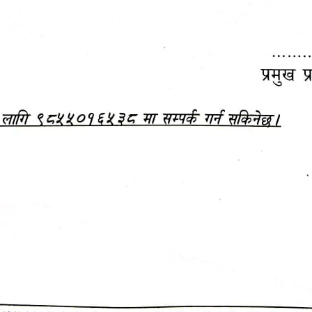
महानगरपालिकाबाटै प्यान र
ड्रागन फ्रुट महोत्सव–२०८३
ा कर सेवा सम्बन्धी सूचना
सफलतापूर्वक सम्पन्न!
जानकारी
बजेट,
आम्दानी र
दस्तावेज
खर्च
आ.व. २०८३/०८४ को बजेट वक्तव्य, नीति तथा 