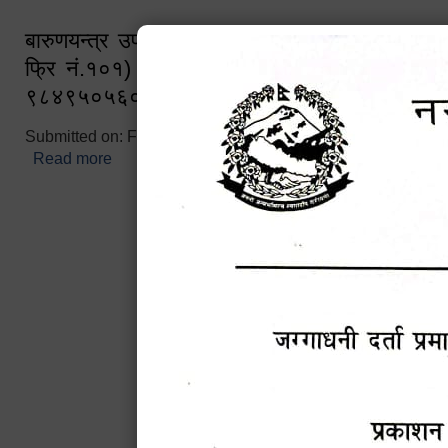
बारुणयन्त्र उपशाखा इन्चार्जको सम्पर्क नं. ९८४१६
फ्रि नं.१०१) फोन नं. ०५७-५२०६७७ शव बहान च
९८४९५०५६००
Submitted on:
Fri, 02/25/2022 - 10:50
Read more
about बारुणयन्त्र उपशाखा इन्चार्जको सम्पर्क नं. ९८४
नं.१०१) फोन नं. ०५७-५२०६७७ शव बहान चालकको नं. 