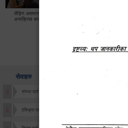
लैङ्गि असमानताका विबिध पक्षहरु विषयक
हेटौँडा उप
अन्तक्रिया कार्यक्रम
भ्याटसहितक
सेवाहरु
संस्था दर्ता सिफारिस
एकिकृत सम्पत्ति कर/घर जग्गा कर