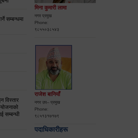
ूचना
मिना कुमारी लामा
नगर प्रमुख
ने सम्बन्धमा
Phone:
९८५५०३८५४३
राजेश बानियाँ
न विस्तार
नगर उप– प्रमुख
ियोजनाको
Phone:
ई सम्बन्धी
९८५१३१७१७९
पदाधिकारीहरू