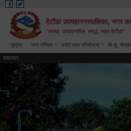
Skip to main content
हेटौंडा उपमहानगरपालिका, नगर कार
"स्वच्छ, उत्पादनशील, समृद्ध, सहर हेटौंडा"
गृहपृष्ठ
नगर परिचय
बजेट तथा परियोजना
वि.सु. सेवाह
समाचार