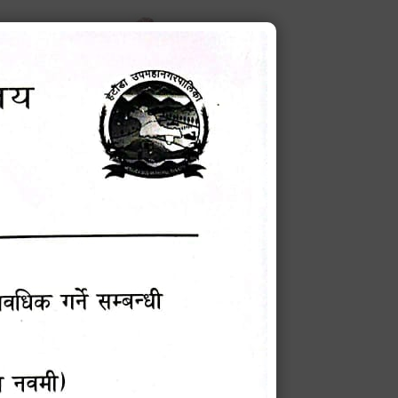
करणको ब्यहोरा
टेक बहादुर वली
प्रमुख प्रशासकीय अधिकृत
Phone: 9855010111
बन्धी सूचना !
चना
मेवारी
सविन न्यौपाने
प्रबक्ता, वडा १ नं. अध्यक्ष
Phone: ९८५५०६७३३७