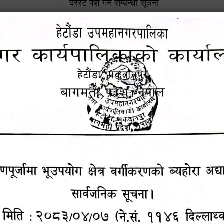
दररेट पेश गर्ने सम्बन्धी सूचना
४५३५६ (टोल
ालकको नं.
जग्गाधनी दर्ता प्रमाणपूर्जामा भूउपयोग क्षेत्र वर्गी
अद्यावधिक गर्ने सम्बन्धी सार्वजनिक सूचना
आशय पत्र दर्ता सम्बन्धी सूचना
१६४५३५६ (टोल फ्रि
९८४९५०५६००
शिक्षक सरुवा सहमतिका लागि दरखास्त आव्हान सम्
हेटौंडा उपमहानगरपालिकाको सूची दर्ता सम्बन्धी सू
चुरियामाई सुरुङको संरक्षण तथा व्यवस्थापनको जिम्
समितिलाई हस्तान्तरण
पोषाक र परिचयपत्र अनिवार्य लगाउने सम्बन्धमा ।