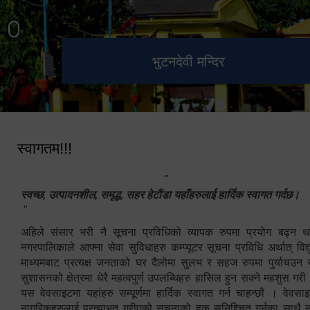
हेटौंडा उपमहानगरपालिका नगर
मनकामना डाँडाबाट देखिएको दृश्य
भुटनदेवी मन्दिर
स्मारक
कार्यपालिकाको कार्यालय
स्वागतम!!!
"
स्वच्छ, उत्पादनशील, समृद्ध, सहर हेटौंडा यहाँहरुलाई हार्दिक स्वागत गर्दछ।
"
अहिले संसार भरी नै सूचना प्रविधिको व्यापक रुपमा प्रयोग बढ्न थ
नगरपालिकाले आफ्ना सेवा सुविधाहरु कम्प्यूटर सूचना प्रविधि अर्थात् विद
माध्यमबाट प्रत्यक्ष जनताको घर दैलोमा सुलभ र सहज रुपमा पुर्याचउन
सुशासनको क्षेत्रमा धेरै महत्वपुर्ण उपलब्धिहरु हासिल हुन सक्ने महशुस गरी
यस वेवसाइटमा यहांहरु सम्पूर्णमा हार्दिक स्वागत गर्न चाहन्छौं । वेव
नागरिकहरुलाई प्रत्याभुत गरीएको सूचनाको हक सुनिश्चित गर्नुका साथै