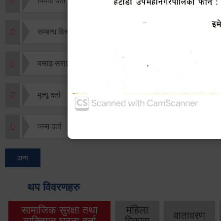
विवाह दर्ता
सम्बन्ध विच्छेद दर्ता
बसाइ-सराई जाने/आउने दर्ता
मृत्यू दर्ता
जन्म दर्ता
अन्य
थप विवरणहरु
सामाजिक सुरक्षा तथा
महिला
वातावरण
व्यक्तिगत घटना दर्ता
विकास