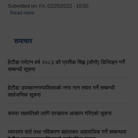
Submitted on:
Fri, 02/25/2022 - 10:50
Read more
about बारुणयन्त्र उपशाखा इन्चार्जको सम्पर्क नं.
९८४१६४५३५६ (टोल फ्रि नं.१०१) फोन नं. ०५७-५२०६७७
शव बहान चालकको नं. ९८४९५०५६००
समाचार
हेटौंडा पर्यटन वर्ष २०८३ को प्रतीक चिह्न (लोगो) डिजिाइन गर्ने
सम्बन्धी सूचना
हेटौंडा उपमहानगरपालिकाको नगर गान तयार गर्ने सम्बन्धी
सार्वजनिक सूचना
सरुवा सहमतिको लागि दरखास्त आव्हान गरिएको सूचना
व्यवसाय दर्ता तथा नविकरण बहालकर अद्यावधिक गर्ने सम्बन्धमा