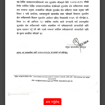
खोला तथा किनारमा सवारी साधन धुन निषेध गरिएको अत्यन्त जरूरी
सूचना !
हेटौंडा उपमहानगरपालिकाको विपद् व्यवस्थापनरणनीतिक कार्ययोजना
उच्च सतर्कताको लागि अनुरोध
मनसुनजन्य विपद्‍बाट सतर्कता अपनाउने सम्बन्धी जरुरी सूचना !!
बिन प्रयोगकर्ताहरुको लागि तालिम कार्यक्रम सम्बन्धी सार्वजनिक
सूचना !!
हेटौंडाका चराहरु (Birds of Hetauda)
नगरबासीहरुमा बाढी पहिरो सम्बन्धी सूचना।।
बन्द गर्नुहोस्