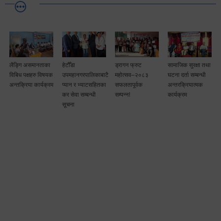
लैङ्गि असमानताका
हेटौँडा
ड्रागन फ्रुट
सामाजिक सुरक्षा तथा
विबिध पक्षहरु विषयक
उपमहानगरपालिकाबाटै
महोत्सव–२०८३
घटना दर्ता सम्बन्धी
अन्तक्रिया कार्यक्रम
प्यान र भ्याटसहितका
सफलतापूर्वक
अन्तरक्रियात्मक
कर सेवा सम्बन्धी
सम्पन्न!
कार्यक्रम
सूचना