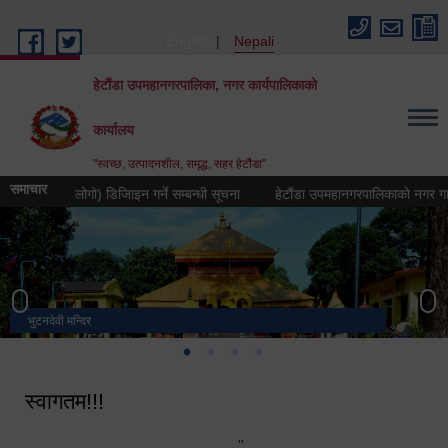
Skip to main content
English
Nepali
हेटौंडा उपमहानगरपालिका, नगर कार्यपालिकाको
कार्यालय
"स्वच्छ, उत्पादनशील, समृद्ध, सहर हेटौंडा"
समाचार
 चिह्न (लोगो) डिजिाइन गर्ने सम्बन्धी सूचना
हेटौंडा उपमहानगरपालिकाको नगर गान तयार गर
भुटनदेवी मन्दिर
स्मारक
मनकामना डाँडाबाट देखिएको दृश्य
हेटौंडा उपमहानगरपालिका नगर कार्यपालिकाको कार्यालय
स्वागतम!!!
"