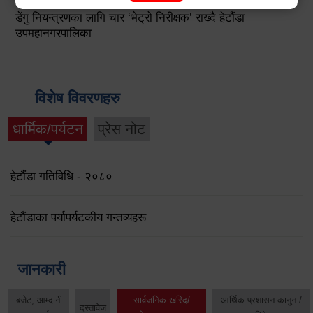
डेंगु नियन्त्रणका लागि चार ‘भेट्रो निरीक्षक’ राख्दै हेटौंडा
उपमहानगरपालिका
विशेष विवरणहरु
धार्मिक/पर्यटन
प्रेस नोट
हेटौंडा गतिविधि - २०८०
हेटौंडाका पर्यापर्यटकीय गन्तव्यहरू
जानकारी
बजेट, आम्दानी
सार्वजनिक खरिद/
आर्थिक प्रशासन कानुन /
दस्तावेज