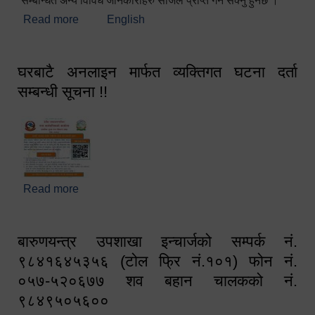
सम्बन्धित अन्य विविध जानकारीहरु सजिलै प्राप्त गर्न सक्नु हुनेछ ।
Read more
about स्वागतम!!!
English
घरबाटै अनलाइन मार्फत व्यक्तिगत घटना दर्ता
सम्बन्धी सूचना !!
Read more
about घरबाटै अनलाइन मार्फत व्यक्तिगत घटना दर्ता सम्बन्धी
सूचना !!
बारुणयन्त्र उपशाखा इन्चार्जको सम्पर्क नं.
९८४१६४५३५६ (टोल फ्रि नं.१०१) फोन नं.
०५७-५२०६७७ शव बहान चालकको नं.
९८४९५०५६००