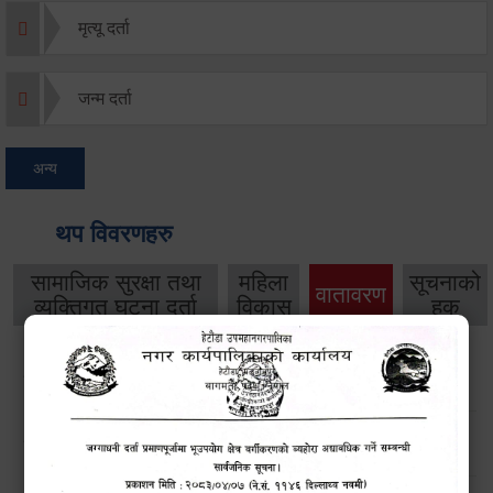
मृत्यू दर्ता
जन्म दर्ता
अन्य
थप विवरणहरु
सामाजिक सुरक्षा तथा
महिला
सूचनाको
वातावरण
व्यक्तिगत घटना दर्ता
विकास
हक
सडक किनारमा फुलेका फूलले बढायो हेटौंडाको सौन्दर्य
उपमहानगर परिसरमा साता व्यापी सरसफाई अभियान सम्पन्न