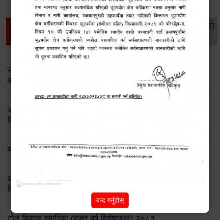
थप विवरणहरु
सामाजिक सुरक्षा तथा
महिला
सूचनाको
वातावरण
व्यक्तिगत घटना दर्ता
विकास
हक
सामाजिक सुरक्षा तथा पञ्जीकरण शाखा ( आ.व. २०८२/०८३ को
वार्षिक प्रगति प्रतिवेदन)
आ.व.२०८२।८३ को सामाजिक सुरक्षा भत्ता प्राप्त गर्ने लाभग्राहीको
विवरण
व्यक्तिगत घटना दर्ता सप्ताह
आ.व.२०८१/०८२ मा सामाजिक सूरक्षा भत्ता प्राप्त गर्ने लाभग्राहीको
विवरण
बन्द गर्नुहोस्
टोल विकास स्मारिका (रजत वर्ष विशेषाङ्क) २०८१