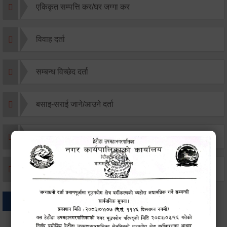
एकिकृत सम्पत्ति कर/घर जग्गा कर
विवाह दर्ता
सम्बन्ध विच्छेद दर्ता
बसाइ-सराई जाने/आउने दर्ता
मृत्यू दर्ता
जन्म दर्ता
अन्य