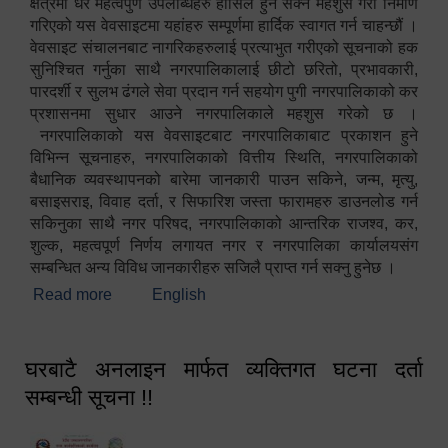
क्षेत्रमा धेरै महत्वपुर्ण उपलब्धिहरु हासिल हुन सक्ने महशुस गरी निर्माण
गरिएको यस वेवसाइटमा यहांहरु सम्पूर्णमा हार्दिक स्वागत गर्न चाहन्छौं ।
वेवसाइट संचालनबाट नागरिकहरुलाई प्रत्याभुत गरीएको सूचनाको हक
सुनिश्चित गर्नुका साथै नगरपालिकालाई छीटो छरितो, प्रभावकारी,
पारदर्शी र सुलभ ढंगले सेवा प्रदान गर्न सहयोग पुगी नगरपालिकाको कर
प्रशासनमा सुधार आउने नगरपालिकाले महशुस गरेको छ ।
नगरपालिकाको यस वेवसाइटबाट नगरपालिकाबाट प्रकाशन हुने
विभिन्न सूचनाहरु, नगरपालिकाको वित्तीय स्थिति, नगरपालिकाको
बैधानिक व्यवस्थापनको बारेमा जानकारी पाउन सकिने, जन्म, मृत्यु,
बसाइसराइ, विवाह दर्ता, र सिफारिश जस्ता फारामहरु डाउनलोड गर्न
सकिनुका साथै नगर परिषद, नगरपालिकाको आन्तरिक राजश्व, कर,
शुल्क, महत्वपूर्ण निर्णय लगायत नगर र नगरपालिका कार्यालयसंग
सम्बन्धित अन्य विविध जानकारीहरु सजिलै प्राप्त गर्न सक्नु हुनेछ ।
Read more
about स्वागतम!!!
English
घरबाटै अनलाइन मार्फत व्यक्तिगत घटना दर्ता
सम्बन्धी सूचना !!