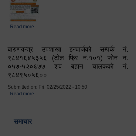
Read more
about घरबाटै अनलाइन मार्फत व्यक्तिगत घटना दर्ता सम्बन्धी
सूचना !!
बारुणयन्त्र उपशाखा इन्चार्जको सम्पर्क नं.
९८४१६४५३५६ (टोल फ्रि नं.१०१) फोन नं.
०५७-५२०६७७ शव बहान चालकको नं.
९८४९५०५६००
Submitted on:
Fri, 02/25/2022 - 10:50
Read more
about बारुणयन्त्र उपशाखा इन्चार्जको सम्पर्क नं.
९८४१६४५३५६ (टोल फ्रि नं.१०१) फोन नं. ०५७-५२०६७७
शव बहान चालकको नं. ९८४९५०५६००
समाचार