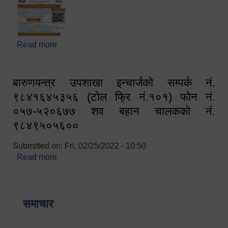
Read more
about घरबाटै अनलाइन मार्फत व्यक्तिगत घटना दर्ता सम्बन्धी
सूचना !!
बारुणयन्त्र उपशाखा इन्चार्जको सम्पर्क नं.
९८४१६४५३५६ (टोल फ्रि नं.१०१) फोन नं.
०५७-५२०६७७ शव बहान चालकको नं.
९८४९५०५६००
Submitted on:
Fri, 02/25/2022 - 10:50
Read more
about बारुणयन्त्र उपशाखा इन्चार्जको सम्पर्क नं.
९८४१६४५३५६ (टोल फ्रि नं.१०१) फोन नं. ०५७-५२०६७७
शव बहान चालकको नं. ९८४९५०५६००
समाचार