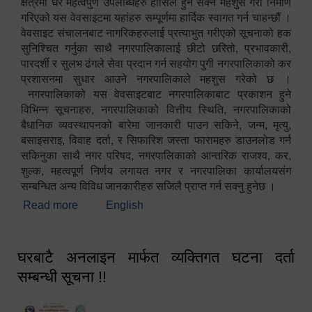
क्षेत्रमा धेरै महत्वपुर्ण उपलब्धिहरु हासिल हुन सक्ने महशुस गरी निर्माण
गरिएको यस वेवसाइटमा यहांहरु सम्पूर्णमा हार्दिक स्वागत गर्न चाहन्छौं ।
वेवसाइट संचालनबाट नागरिकहरुलाई प्रत्याभुत गरीएको सूचनाको हक
सुनिश्चित गर्नुका साथै नगरपालिकालाई छीटो छरितो, प्रभावकारी,
पारदर्शी र सुलभ ढंगले सेवा प्रदान गर्न सहयोग पुगी नगरपालिकाको कर
प्रशासनमा सुधार आउने नगरपालिकाले महशुस गरेको छ ।
नगरपालिकाको यस वेवसाइटबाट नगरपालिकाबाट प्रकाशन हुने
विभिन्न सूचनाहरु, नगरपालिकाको वित्तीय स्थिति, नगरपालिकाको
बैधानिक व्यवस्थापनको बारेमा जानकारी पाउन सकिने, जन्म, मृत्यु,
बसाइसराइ, विवाह दर्ता, र सिफारिश जस्ता फारामहरु डाउनलोड गर्न
सकिनुका साथै नगर परिषद, नगरपालिकाको आन्तरिक राजश्व, कर,
शुल्क, महत्वपूर्ण निर्णय लगायत नगर र नगरपालिका कार्यालयसंग
सम्बन्धित अन्य विविध जानकारीहरु सजिलै प्राप्त गर्न सक्नु हुनेछ ।
Read more
about स्वागतम!!!
English
घरबाटै अनलाइन मार्फत व्यक्तिगत घटना दर्ता
सम्बन्धी सूचना !!