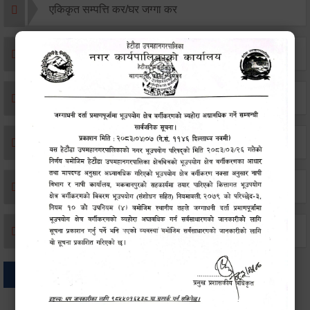
एकिकृत सम्पत्ति कर/घर जग्गा कर
विवाह दर्ता
सम्बन्ध विच्छेद दर्ता
बसाइ-सराई जाने/आउने दर्ता
मृत्यू दर्ता
जन्म दर्ता
अन्य