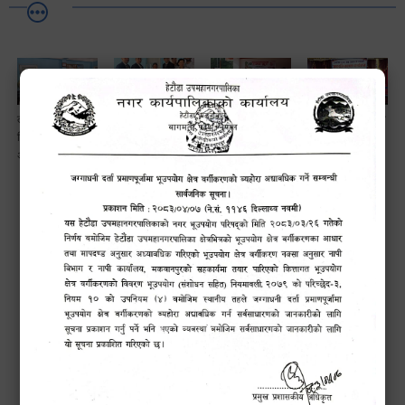
लैङ्गि असमानताका
हेटौँडा
ड्रागन फ्रुट
सामाजिक सुरक्षा तथा
विबिध पक्षहरु विषयक
उपमहानगरपालिकाबाटै
महोत्सव–२०८३
घटना दर्ता सम्बन्धी
अन्तक्रिया कार्यक्रम
प्यान र भ्याटसहितका
सफलतापूर्वक
अन्तरक्रियात्मक
कर सेवा सम्बन्धी
सम्पन्न!
कार्यक्रम
सूचना