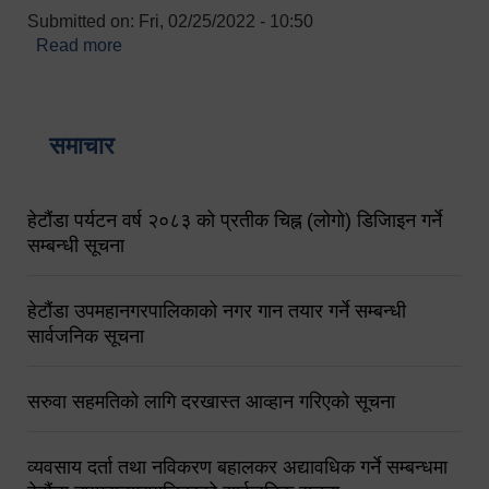
Submitted on:
Fri, 02/25/2022 - 10:50
Read more
about बारुणयन्त्र उपशाखा इन्चार्जको सम्पर्क नं.
९८४१६४५३५६ (टोल फ्रि नं.१०१) फोन नं. ०५७-५२०६७७
शव बहान चालकको नं. ९८४९५०५६००
समाचार
हेटौंडा पर्यटन वर्ष २०८३ को प्रतीक चिह्न (लोगो) डिजिाइन गर्ने
सम्बन्धी सूचना
हेटौंडा उपमहानगरपालिकाको नगर गान तयार गर्ने सम्बन्धी
सार्वजनिक सूचना
सरुवा सहमतिको लागि दरखास्त आव्हान गरिएको सूचना
व्यवसाय दर्ता तथा नविकरण बहालकर अद्यावधिक गर्ने सम्बन्धमा