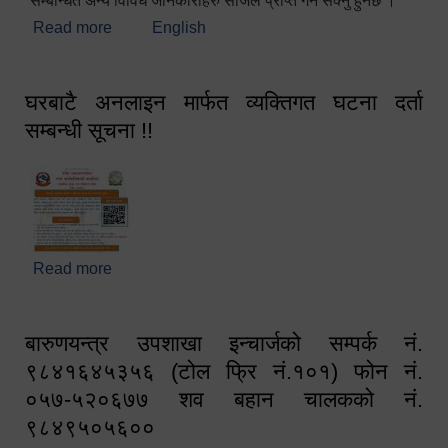
सम्बन्धित अन्य विविध जानकारीहरु सजिलै प्राप्त गर्न सक्नु हुनेछ ।
Read more
about स्वागतम!!!
English
घरबाटै अनलाइन मार्फत व्यक्तिगत घटना दर्ता
सम्बन्धी सूचना !!
Read more
about घरबाटै अनलाइन मार्फत व्यक्तिगत घटना दर्ता सम्बन्धी
सूचना !!
बारुणयन्त्र उपशाखा इन्चार्जको सम्पर्क नं.
९८४१६४५३५६ (टोल फ्रि नं.१०१) फोन नं.
०५७-५२०६७७ शव बहान चालकको नं.
९८४९५०५६००