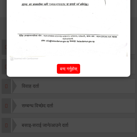
सेवाहरु
संस्था दर्ता सिफारिस
एकिकृत सम्पत्ति कर/घर जग्गा कर
बन्द गर्नुहोस्
विवाह दर्ता
सम्बन्ध विच्छेद दर्ता
बसाइ-सराई जाने/आउने दर्ता