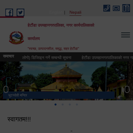
Skip to main content
English
Nepali
हेटौंडा उपमहानगरपालिका, नगर कार्यपालिकाको
कार्यालय
"स्वच्छ, उत्पादनशील, समृद्ध, सहर हेटौंडा"
समाचार
क चिह्न (लोगो) डिजिाइन गर्ने सम्बन्धी सूचना
हेटौंडा उपमहानगरपालिकाको नगर गान तयार ग
भुटनदेवी मन्दिर
स्मारक
मनकामना डाँडाबाट देखिएको दृश्य
हेटौंडा उपमहानगरपालिका नगर कार्यपालिकाको कार्यालय
स्वागतम!!!
"