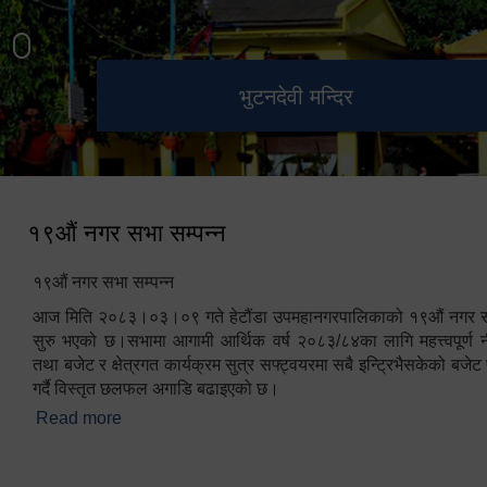
हेटौंडा उपमहानगरपालिका नगर
मनकामना डाँडाबाट देखिएको दृश्य
भुटनदेवी मन्दिर
स्मारक
कार्यपालिकाको कार्यालय
१९औं नगर सभा सम्पन्न
१९औं नगर सभा सम्पन्न
आज मिति २०८३।०३।०९ गते हेटौंडा उपमहानगरपालिकाको १९औं नगर सभ
सुरु भएको छ।सभामा आगामी आर्थिक वर्ष २०८३/८४का लागि महत्त्वपूर्ण नी
तथा बजेट र क्षेत्रगत कार्यक्रम सुत्र सफ्ट्वयरमा सबै इन्ट्रिभैसकेको बजेट 
गर्दै विस्तृत छलफल अगाडि बढाइएको छ।
Read more
about १९औं नगर सभा सम्पन्न