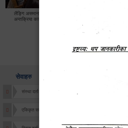
लैङ्गि असमानताका विबिध पक्षहरु विषयक
हेटौँडा उप
अन्तक्रिया कार्यक्रम
भ्याटसहितक
सेवाहरु
संस्था दर्ता सिफारिस
एकिकृत सम्पत्ति कर/घर जग्गा कर