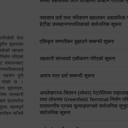
सरुवा सहमतिको लागि दरखास्त आव्हान गरिएको स
व्यवसाय दर्ता तथा नविकरण बहालकर अद्यावधिक गर्
हेटौंडा उपमहानगरपालिकाको सार्वजनिक सूचना
ालीरहेको वेला
एकिकृत सम्पत्तीकर बुझाउने सम्बन्धी सूचना
्युतीय सूचनाका
 सकेको खण्डमा
 निर्माण गरिएको
सहकारी संस्थाको एकीकरण गरिएको सूचना
साइट संचालनबाट
 नगरपालिकालाई
आशय पत्र दर्ता सम्बन्धी सूचना
न सहयोग पुगी
स गरेको छ ।
्न सूचनाहरु,
अमलेखगञ्ज-चितवन (लोथर) पेट्रोलियम पाइपलाइ
ारेमा जानकारी
तथा लोथरमा Greenfield Terminal निर्माण पर
रामहरु डाउनलोड
वातावरणीय प्रभाव मूल्याङ्कनको सार्वजनिक सुनुवा
क, महत्वपूर्ण
सार्वजनिक सूचना
कारीहरु सजिलै