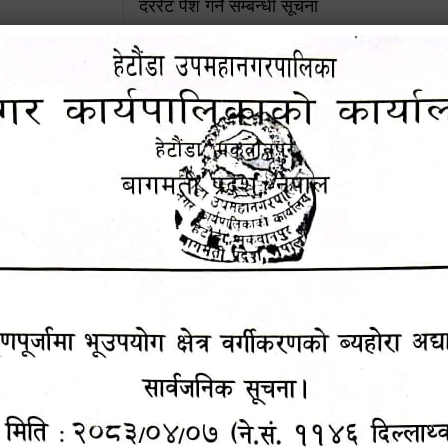
दररेट पेश गर्ने सम्बन्धी सूचना
जग्गाधनी दर्ता प्रमाणपूर्जामा भूउपयोग क्षेत्र वर्गी
ूचना !!
अद्यावधिक गर्ने सम्बन्धी सार्वजनिक सूचना
आशय पत्र दर्ता सम्बन्धी सूचना
शिक्षक सरुवा सहमतिका लागि दरखास्त आव्हान सम्
 सूचना !!
हेटौंडा उपमहानगरपालिकाको सूची दर्ता सम्बन्धी सू
४५३५६ (टोल
ालकको नं.
चुरियामाई सुरुङको संरक्षण तथा व्यवस्थापनको जिम्
समितिलाई हस्तान्तरण
१६४५३५६ (टोल फ्रि
पोषाक र परिचयपत्र अनिवार्य लगाउने सम्बन्धमा ।
९८४९५०५६००