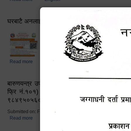
घरबाटै अनलाइन मार्फत व्यक्तिगत घटना दर्ता सम्बन्धी स
Read more
about घरबाटै अनलाइन मार्फत व्यक्तिगत घटना दर्ता सम्बन्धी
बारुणयन्त्र उपशाखा इन्चार्जको सम्पर्क नं. ९८४१६
फ्रि नं.१०१) फोन नं. ०५७-५२०६७७ शव बहान च
९८४९५०५६००
Submitted on:
Fri, 02/25/2022 - 10:50
Read more
about बारुणयन्त्र उपशाखा इन्चार्जको सम्पर्क नं. ९८४
नं.१०१) फोन नं. ०५७-५२०६७७ शव बहान चालकको नं. 