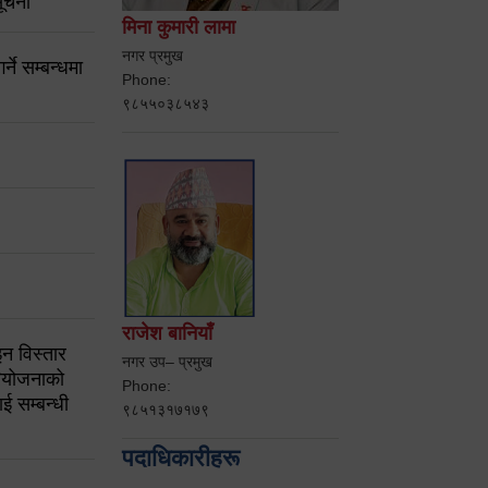
ूचना
मिना कुमारी लामा
नगर प्रमुख
ने सम्बन्धमा
Phone:
९८५५०३८५४३
राजेश बानियाँ
न विस्तार
नगर उप– प्रमुख
ियोजनाको
Phone:
ई सम्बन्धी
९८५१३१७१७९
पदाधिकारीहरू