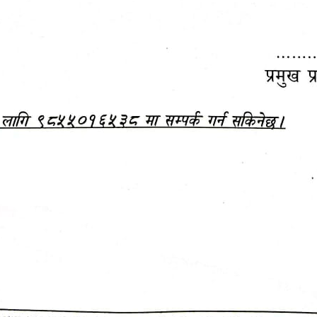
महानगरपालिकाबाटै प्यान र
ड्रागन फ्रुट महोत्सव–२०८३
ा कर सेवा सम्बन्धी सूचना
सफलतापूर्वक सम्पन्न!
जानकारी
बजेट,
आम्दानी र
दस्तावेज
खर्च
आ.व. २०८३/०८४ को बजेट वक्तव्य, नीति तथा 