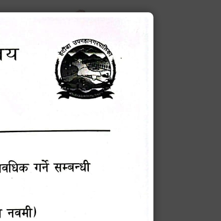
करणको ब्यहोरा
टेक बहादुर वली
प्रमुख प्रशासकीय अधिकृत
Phone: 9855010111
बन्धी सूचना !
चना
मेवारी
सविन न्यौपाने
प्रबक्ता, वडा १ नं. अध्यक्ष
Phone: ९८५५०६७३३७