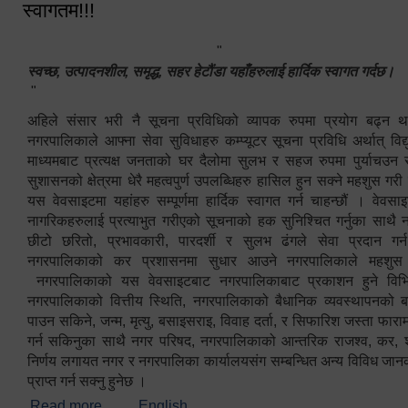
स्वागतम!!!
"
स्वच्छ, उत्पादनशील, समृद्ध, सहर हेटौंडा यहाँहरुलाई हार्दिक स्वागत गर्दछ।
"
अहिले संसार भरी नै सूचना प्रविधिको व्यापक रुपमा प्रयोग बढ्न थ
नगरपालिकाले आफ्ना सेवा सुविधाहरु कम्प्यूटर सूचना प्रविधि अर्थात् विद
माध्यमबाट प्रत्यक्ष जनताको घर दैलोमा सुलभ र सहज रुपमा पुर्याचउन
सुशासनको क्षेत्रमा धेरै महत्वपुर्ण उपलब्धिहरु हासिल हुन सक्ने महशुस गरी
यस वेवसाइटमा यहांहरु सम्पूर्णमा हार्दिक स्वागत गर्न चाहन्छौं । वेव
नागरिकहरुलाई प्रत्याभुत गरीएको सूचनाको हक सुनिश्चित गर्नुका साथै
छीटो छरितो, प्रभावकारी, पारदर्शी र सुलभ ढंगले सेवा प्रदान गर्
नगरपालिकाको कर प्रशासनमा सुधार आउने नगरपालिकाले महशु
नगरपालिकाको यस वेवसाइटबाट नगरपालिकाबाट प्रकाशन हुने विभिन
नगरपालिकाको वित्तीय स्थिति, नगरपालिकाको बैधानिक व्यवस्थापनको ब
पाउन सकिने, जन्म, मृत्यु, बसाइसराइ, विवाह दर्ता, र सिफारिश जस्ता फा
गर्न सकिनुका साथै नगर परिषद, नगरपालिकाको आन्तरिक राजश्व, कर, शुल्
निर्णय लगायत नगर र नगरपालिका कार्यालयसंग सम्बन्धित अन्य विविध जान
प्राप्त गर्न सक्नु हुनेछ ।
Read more
about स्वागतम!!!
English