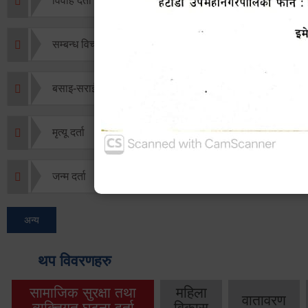
विवाह दर्ता
सम्बन्ध विच्छेद दर्ता
बसाइ-सराई जाने/आउने दर्ता
मृत्यू दर्ता
जन्म दर्ता
अन्य
थप विवरणहरु
सामाजिक सुरक्षा तथा
महिला
वातावरण
व्यक्तिगत घटना दर्ता
विकास