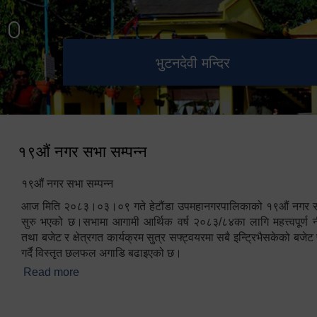
हेटौंडा उपमहानगरपालिका नगर
मनकामना डाँडाबाट देखिएको दृश्य
भुटनदेवी मन्दिर
स्मारक
कार्यपालिकाको कार्यालय
१९औं नगर सभा सम्पन्न
१९औं नगर सभा सम्पन्न
आज मिति २०८३।०३।०९ गते हेटौंडा उपमहानगरपालिकाको १९औं नगर सभ
सुरु भएको छ।सभामा आगामी आर्थिक वर्ष २०८३/८४का लागि महत्त्वपूर्ण नी
तथा बजेट र क्षेत्रगत कार्यक्रम सुत्र सफ्ट्वयरमा सबै इन्ट्रिभैसकेको बजेट 
गर्दै विस्तृत छलफल अगाडि बढाइएको छ।
Read more
about १९औं नगर सभा सम्पन्न