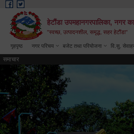
Skip to main content
हेटौंडा उपमहानगरपालिका, नगर कार
"स्वच्छ, उत्पादनशील, समृद्ध, सहर हेटौंडा"
गृहपृष्ठ
नगर परिचय
बजेट तथा परियोजना
वि.सु. सेवाह
समाचार