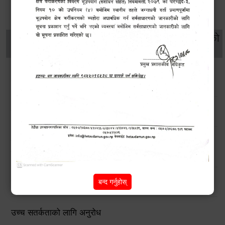
थप विवरणहरु
सामाजिक सुरक्षा तथा
महिला
सूचनाको
वातावरण
व्यक्तिगत घटना दर्ता
विकास
हक
सडक किनारमा फुलेका फूलले बढायो हेटौंडाको सौन्दर्य
उपमहानगर परिसरमा साता व्यापी सरसफाई अभियान सम्पन्न
खोला तथा किनारमा सवारी साधन धुन निषेध गरिएको अत्यन्त जरूरी
सूचना !
बन्द गर्नुहोस्
हेटौंडा उपमहानगरपालिकाको विपद् व्यवस्थापनरणनीतिक कार्ययोजना
उच्च सतर्कताको लागि अनुरोध