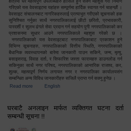
क्षेत्रमा धेरै महत्वपुर्ण उपलब्धिहरु हासिल हुन सक्ने महशुस गरी निर्माण
गरिएको यस वेवसाइटमा यहांहरु सम्पूर्णमा हार्दिक स्वागत गर्न चाहन्छौं ।
वेवसाइट संचालनबाट नागरिकहरुलाई प्रत्याभुत गरीएको सूचनाको हक
सुनिश्चित गर्नुका साथै नगरपालिकालाई छीटो छरितो, प्रभावकारी,
पारदर्शी र सुलभ ढंगले सेवा प्रदान गर्न सहयोग पुगी नगरपालिकाको कर
प्रशासनमा सुधार आउने नगरपालिकाले महशुस गरेको छ ।
नगरपालिकाको यस वेवसाइटबाट नगरपालिकाबाट प्रकाशन हुने
विभिन्न सूचनाहरु, नगरपालिकाको वित्तीय स्थिति, नगरपालिकाको
बैधानिक व्यवस्थापनको बारेमा जानकारी पाउन सकिने, जन्म, मृत्यु,
बसाइसराइ, विवाह दर्ता, र सिफारिश जस्ता फारामहरु डाउनलोड गर्न
सकिनुका साथै नगर परिषद, नगरपालिकाको आन्तरिक राजश्व, कर,
शुल्क, महत्वपूर्ण निर्णय लगायत नगर र नगरपालिका कार्यालयसंग
सम्बन्धित अन्य विविध जानकारीहरु सजिलै प्राप्त गर्न सक्नु हुनेछ ।
Read more
about स्वागतम!!!
English
घरबाटै अनलाइन मार्फत व्यक्तिगत घटना दर्ता
सम्बन्धी सूचना !!