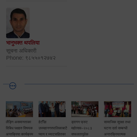
भानुभक्त थपलिया
सूचना अधिकारी
Phone: ९८५५०१२७४२
लैङ्गि असमानताका
हेटौँडा
ड्रागन फ्रुट
सामाजिक सुरक्षा तथा
विबिध पक्षहरु विषयक
उपमहानगरपालिकाबाटै
महोत्सव–२०८३
घटना दर्ता सम्बन्धी
अन्तक्रिया कार्यक्रम
प्यान र भ्याटसहितका
सफलतापूर्वक
अन्तरक्रियात्मक