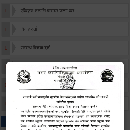
एकिकृत सम्पत्ति कर/घर जग्गा कर
विवाह दर्ता
सम्बन्ध विच्छेद दर्ता
बसाइ-सराई जाने/आउने दर्ता
मृत्यू दर्ता
जन्म दर्ता
अन्य