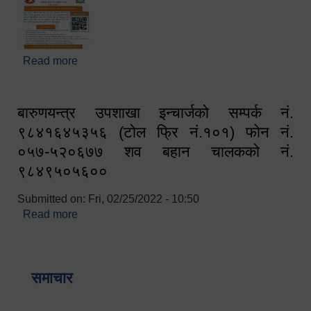
Read more
about घरबाटै अनलाइन मार्फत व्यक्तिगत घटना दर्ता सम्बन्धी
सूचना !!
बारुणयन्त्र उपशाखा इन्चार्जको सम्पर्क नं.
९८४१६४५३५६ (टोल फ्रि नं.१०१) फोन नं.
०५७-५२०६७७ शव बहान चालकको नं.
९८४९५०५६००
Submitted on:
Fri, 02/25/2022 - 10:50
Read more
about बारुणयन्त्र उपशाखा इन्चार्जको सम्पर्क नं.
९८४१६४५३५६ (टोल फ्रि नं.१०१) फोन नं. ०५७-५२०६७७
शव बहान चालकको नं. ९८४९५०५६००
समाचार