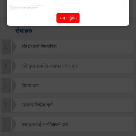
बन्द गर्नुहोस्
सेवाहरु
संस्था दर्ता सिफारिस
एकिकृत सम्पत्ति कर/घर जग्गा कर
विवाह दर्ता
सम्बन्ध विच्छेद दर्ता
बसाइ-सराई जाने/आउने दर्ता