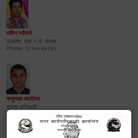
सविन न्यौपाने
प्रबक्ता, वडा १ नं. अध्यक्ष
Phone: ९८५५०६७३३७
भानुभक्त थपलिया
सूचना अधिकारी
Phone: ९८५५०१२७४२