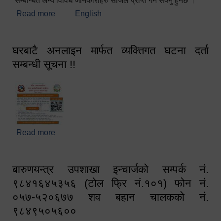
सम्बन्धित अन्य विविध जानकारीहरु सजिलै प्राप्त गर्न सक्नु हुनेछ ।
Read more
about स्वागतम!!!
English
घरबाटै अनलाइन मार्फत व्यक्तिगत घटना दर्ता
सम्बन्धी सूचना !!
Read more
about घरबाटै अनलाइन मार्फत व्यक्तिगत घटना दर्ता सम्बन्धी
सूचना !!
बारुणयन्त्र उपशाखा इन्चार्जको सम्पर्क नं.
९८४१६४५३५६ (टोल फ्रि नं.१०१) फोन नं.
०५७-५२०६७७ शव बहान चालकको नं.
९८४९५०५६००