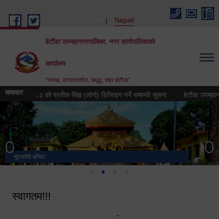
Skip to main content
English
Nepali
हेटौंडा उपमहानगरपालिका, नगर कार्यपालिकाको
कार्यालय
"स्वच्छ, उत्पादनशील, समृद्ध, सहर हेटौंडा"
समाचार
टन वर्ष २०८३ को प्रतीक चिह्न (लोगो) डिजिाइन गर्ने सम्बन्धी सूचना
हेटौंडा उपमहानगरपाल
भुटनदेवी मन्दिर
स्मारक
मनकामना डाँडाबाट देखिएको दृश्य
हेटौंडा उपमहानगरपालिका नगर कार्यपालिकाको कार्यालय
स्वागतम!!!
"