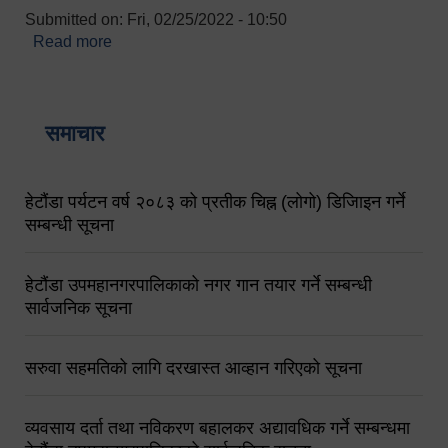
Submitted on:
Fri, 02/25/2022 - 10:50
Read more
about बारुणयन्त्र उपशाखा इन्चार्जको सम्पर्क नं.
९८४१६४५३५६ (टोल फ्रि नं.१०१) फोन नं. ०५७-५२०६७७
शव बहान चालकको नं. ९८४९५०५६००
समाचार
हेटौंडा पर्यटन वर्ष २०८३ को प्रतीक चिह्न (लोगो) डिजिाइन गर्ने
सम्बन्धी सूचना
हेटौंडा उपमहानगरपालिकाको नगर गान तयार गर्ने सम्बन्धी
सार्वजनिक सूचना
सरुवा सहमतिको लागि दरखास्त आव्हान गरिएको सूचना
व्यवसाय दर्ता तथा नविकरण बहालकर अद्यावधिक गर्ने सम्बन्धमा