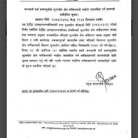
लैङ्गि असमानताका
हेटौँडा
ड्रागन फ्रुट
सामाजिक सुरक्षा तथा
विबिध पक्षहरु विषयक
उपमहानगरपालिकाबाटै
महोत्सव–२०८३
घटना दर्ता सम्बन्धी
अन्तक्रिया कार्यक्रम
प्यान र भ्याटसहितका
सफलतापूर्वक
अन्तरक्रियात्मक
कर सेवा सम्बन्धी
सम्पन्न!
कार्यक्रम
सूचना