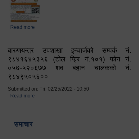
Read more
about घरबाटै अनलाइन मार्फत व्यक्तिगत घटना दर्ता सम्बन्धी
सूचना !!
बारुणयन्त्र उपशाखा इन्चार्जको सम्पर्क नं.
९८४१६४५३५६ (टोल फ्रि नं.१०१) फोन नं.
०५७-५२०६७७ शव बहान चालकको नं.
९८४९५०५६००
Submitted on:
Fri, 02/25/2022 - 10:50
Read more
about बारुणयन्त्र उपशाखा इन्चार्जको सम्पर्क नं.
९८४१६४५३५६ (टोल फ्रि नं.१०१) फोन नं. ०५७-५२०६७७
शव बहान चालकको नं. ९८४९५०५६००
समाचार