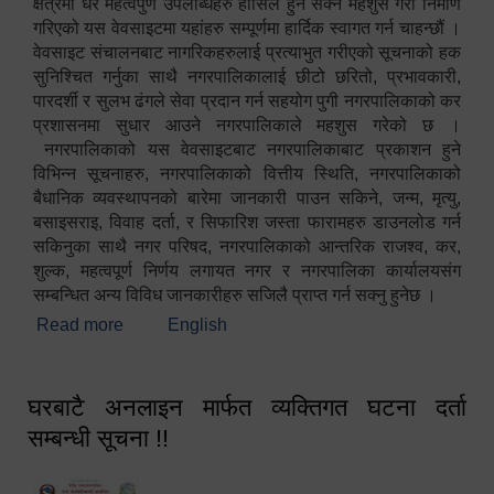
क्षेत्रमा धेरै महत्वपुर्ण उपलब्धिहरु हासिल हुन सक्ने महशुस गरी निर्माण
गरिएको यस वेवसाइटमा यहांहरु सम्पूर्णमा हार्दिक स्वागत गर्न चाहन्छौं ।
वेवसाइट संचालनबाट नागरिकहरुलाई प्रत्याभुत गरीएको सूचनाको हक
सुनिश्चित गर्नुका साथै नगरपालिकालाई छीटो छरितो, प्रभावकारी,
पारदर्शी र सुलभ ढंगले सेवा प्रदान गर्न सहयोग पुगी नगरपालिकाको कर
प्रशासनमा सुधार आउने नगरपालिकाले महशुस गरेको छ ।
नगरपालिकाको यस वेवसाइटबाट नगरपालिकाबाट प्रकाशन हुने
विभिन्न सूचनाहरु, नगरपालिकाको वित्तीय स्थिति, नगरपालिकाको
बैधानिक व्यवस्थापनको बारेमा जानकारी पाउन सकिने, जन्म, मृत्यु,
बसाइसराइ, विवाह दर्ता, र सिफारिश जस्ता फारामहरु डाउनलोड गर्न
सकिनुका साथै नगर परिषद, नगरपालिकाको आन्तरिक राजश्व, कर,
शुल्क, महत्वपूर्ण निर्णय लगायत नगर र नगरपालिका कार्यालयसंग
सम्बन्धित अन्य विविध जानकारीहरु सजिलै प्राप्त गर्न सक्नु हुनेछ ।
Read more
about स्वागतम!!!
English
घरबाटै अनलाइन मार्फत व्यक्तिगत घटना दर्ता
सम्बन्धी सूचना !!