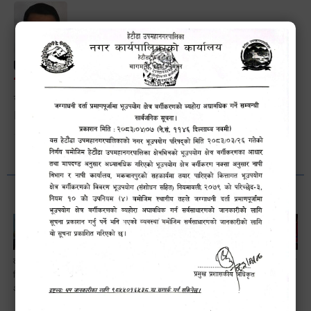
भानुभक्त थपलिया
सूचना अधिकारी
Phone: ९८५५०१२७४२
लैङ्गि असमानताका
हेटौँडा
ड्रागन फ्रुट
सामाजिक सुरक्षा तथा
विबिध पक्षहरु विषयक
उपमहानगरपालिकाबाटै
महोत्सव–२०८३
घटना दर्ता सम्बन्धी
अन्तक्रिया कार्यक्रम
प्यान र भ्याटसहितका
सफलतापूर्वक
अन्तरक्रियात्मक
कर सेवा सम्बन्धी
सम्पन्न!
कार्यक्रम