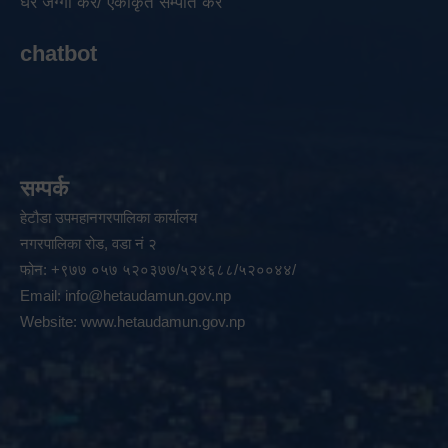
घर जग्गा कर/ एकीकृत सम्पति कर
chatbot
सम्पर्क
हेटौडा उपमहानगरपालिका कार्यालय
नगरपालिका रोड, वडा नं २
फोन: +९७७ ०५७ ५२०३७७/५२४६८८/५२००४४/
Email:
info@hetaudamun.gov.np
Website:
www.hetaudamun.gov.np