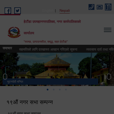
Skip to main content
English
Nepali
हेटौंडा उपमहानगरपालिका, नगर कार्यपालिकाको
कार्यालय
"स्वच्छ, उत्पादनशील, समृद्ध, सहर हेटौंडा"
समाचार
सरुवा सहमतिको लागि दरखास्त आव्हान गरिएको सूचना
व्यवसाय दर्ता तथा नविकरण ब
भुटनदेवी मन्दिर
स्मारक
मनकामना डाँडाबाट देखिएको दृश्य
हेटौंडा उपमहानगरपालिका नगर कार्यपालिकाको कार्यालय
१९औं नगर सभा सम्पन्न
१९औं नगर सभा सम्पन्न