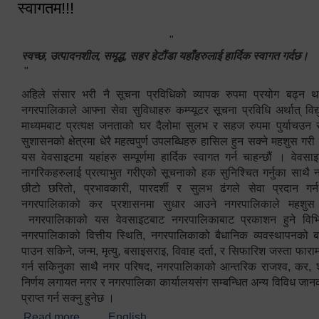
स्वागतम!!!
"
स्वच्छ, उत्पादनशील, समृद्ध, सहर हेटौंडा यहाँहरुलाई हार्दिक स्वागत गर्दछ।
"
अहिले संसार भरी नै सूचना प्रविधिको व्यापक रुपमा प्रयोग बढ्न थ
नगरपालिकाले आफ्ना सेवा सुविधाहरु कम्प्यूटर सूचना प्रविधि अर्थात् विद
माध्यमबाट प्रत्यक्ष जनताको घर दैलोमा सुलभ र सहज रुपमा पुर्याचउन
सुशासनको क्षेत्रमा धेरै महत्वपुर्ण उपलब्धिहरु हासिल हुन सक्ने महशुस गरी
यस वेवसाइटमा यहांहरु सम्पूर्णमा हार्दिक स्वागत गर्न चाहन्छौं । वेव
नागरिकहरुलाई प्रत्याभुत गरीएको सूचनाको हक सुनिश्चित गर्नुका साथै
छीटो छरितो, प्रभावकारी, पारदर्शी र सुलभ ढंगले सेवा प्रदान गर्
नगरपालिकाको कर प्रशासनमा सुधार आउने नगरपालिकाले महशु
नगरपालिकाको यस वेवसाइटबाट नगरपालिकाबाट प्रकाशन हुने विभिन
नगरपालिकाको वित्तीय स्थिति, नगरपालिकाको बैधानिक व्यवस्थापनको ब
पाउन सकिने, जन्म, मृत्यु, बसाइसराइ, विवाह दर्ता, र सिफारिश जस्ता फा
गर्न सकिनुका साथै नगर परिषद, नगरपालिकाको आन्तरिक राजश्व, कर, शुल्
निर्णय लगायत नगर र नगरपालिका कार्यालयसंग सम्बन्धित अन्य विविध जान
प्राप्त गर्न सक्नु हुनेछ ।
Read more
about स्वागतम!!!
English