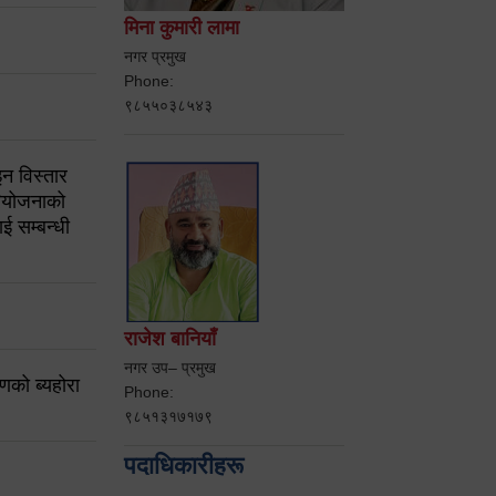
मिना कुमारी लामा
नगर प्रमुख
Phone:
९८५५०३८५४३
न विस्तार
ियोजनाको
ई सम्बन्धी
राजेश बानियाँ
नगर उप– प्रमुख
करणको ब्यहोरा
Phone:
९८५१३१७१७९
पदाधिकारीहरू