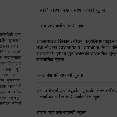
सहकारी संस्थाको एकीकरण गरिएको सूचना
आशय पत्र दर्ता सम्बन्धी सूचना
ालीरहेको वेला
्युतीय सूचनाका
अमलेखगञ्ज-चितवन (लोथर) पेट्रोलियम पाइपलाइ
 सकेको खण्डमा
तथा लोथरमा Greenfield Terminal निर्माण पर
 निर्माण गरिएको
वातावरणीय प्रभाव मूल्याङ्कनको सार्वजनिक सुनुवा
साइट संचालनबाट
सार्वजनिक सूचना
 नगरपालिकालाई
न सहयोग पुगी
स गरेको छ ।
दररेट पेश गर्ने सम्बन्धी सूचना
्न सूचनाहरु,
ारेमा जानकारी
जग्गाधनी दर्ता प्रमाणपूर्जामा भूउपयोग क्षेत्र वर्गी
रामहरु डाउनलोड
अद्यावधिक गर्ने सम्बन्धी सार्वजनिक सूचना
क, महत्वपूर्ण
कारीहरु सजिलै
आशय पत्र दर्ता सम्बन्धी सूचना