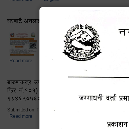
घरबाटै अनलाइन मार्फत व्यक्तिगत घटना दर्ता सम्बन्धी स
Read more
about घरबाटै अनलाइन मार्फत व्यक्तिगत घटना दर्ता सम्बन्धी
बारुणयन्त्र उपशाखा इन्चार्जको सम्पर्क नं. ९८४१६
फ्रि नं.१०१) फोन नं. ०५७-५२०६७७ शव बहान च
९८४९५०५६००
Submitted on:
Fri, 02/25/2022 - 10:50
Read more
about बारुणयन्त्र उपशाखा इन्चार्जको सम्पर्क नं. ९८४
नं.१०१) फोन नं. ०५७-५२०६७७ शव बहान चालकको नं. 