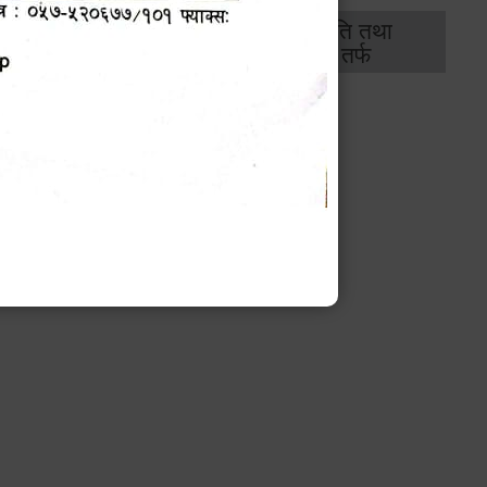
थिक
राजस्व
भवन अनुमति तथा
ास
तर्फ
मापदण्ड तर्फ