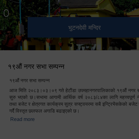
हेटौंडा उपमहानगरपालिका नगर
मनकामना डाँडाबाट देखिएको दृश्य
भुटनदेवी मन्दिर
स्मारक
कार्यपालिकाको कार्यालय
१९औं नगर सभा सम्पन्न
१९औं नगर सभा सम्पन्न
आज मिति २०८३।०३।०९ गते हेटौंडा उपमहानगरपालिकाको १९औं नगर सभ
सुरु भएको छ।सभामा आगामी आर्थिक वर्ष २०८३/८४का लागि महत्त्वपूर्ण नी
तथा बजेट र क्षेत्रगत कार्यक्रम सुत्र सफ्ट्वयरमा सबै इन्ट्रिभैसकेको बजेट 
गर्दै विस्तृत छलफल अगाडि बढाइएको छ।
Read more
about १९औं नगर सभा सम्पन्न