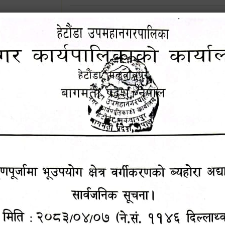
शिक्षक सरुवा सहमतिका लागि दरखास्त आव्हान सम्
ूचना !!
हेटौंडा उपमहानगरपालिकाको सूची दर्ता सम्बन्धी सू
चुरियामाई सुरुङको संरक्षण तथा व्यवस्थापनको जिम्
समितिलाई हस्तान्तरण
 सूचना !!
पोषाक र परिचयपत्र अनिवार्य लगाउने सम्बन्धमा ।
४५३५६ (टोल
राजश्व संकलन सेवा बन्द रहने सम्बन्धी सार्वजनिक
ालकको नं.
नदीजन्य पदार्थको बिक्री-वितरणमा रोक लगाइएको स
सूचना !
१६४५३५६ (टोल फ्रि
९८४९५०५६००
थप