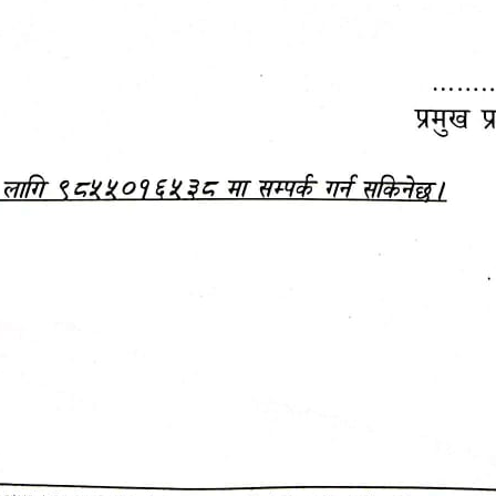
महानगरपालिकाबाटै प्यान र
ड्रागन फ्रुट महोत्सव–२०८३
ा कर सेवा सम्बन्धी सूचना
सफलतापूर्वक सम्पन्न!
जानकारी
बजेट,
आम्दानी र
दस्तावेज
खर्च
अन्य विवरणहरु