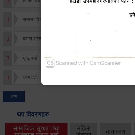
विवाह दर्ता
सम्बन्ध विच्छेद दर्ता
बसाइ-सराई जाने/आउने दर्ता
मृत्यू दर्ता
जन्म दर्ता
अन्य
थप विवरणहरु
सामाजिक सुरक्षा तथा
महिला
वातावरण
व्यक्तिगत घटना दर्ता
विकास