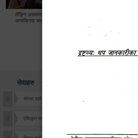
लैङ्गि असमानताका विबिध पक्षहरु विषयक
हेटौँडा उप
अन्तक्रिया कार्यक्रम
भ्याटसहितक
सेवाहरु
संस्था दर्ता सिफारिस
एकिकृत सम्पत्ति कर/घर जग्गा कर