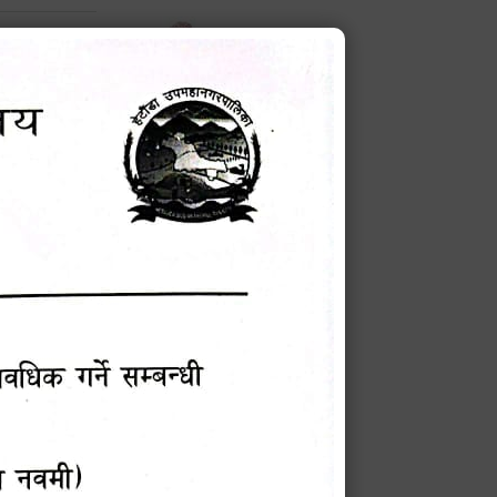
बन्धी सूचना !
चना
टेक बहादुर वली
प्रमुख प्रशासकीय अधिकृत
मेवारी
Phone: 9855010111
 सूचना
सविन न्यौपाने
प्रबक्ता, वडा १ नं. अध्यक्ष
म्बन्धी
Phone: ९८५५०६७३३७