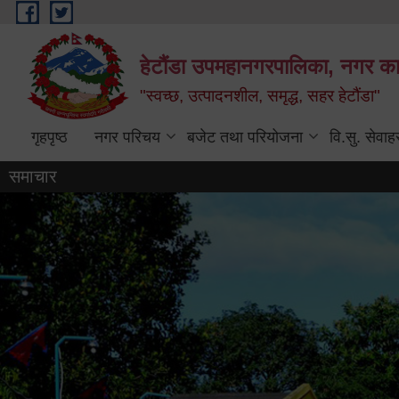
Skip to main content
हेटौंडा उपमहानगरपालिका, नगर कार
"स्वच्छ, उत्पादनशील, समृद्ध, सहर हेटौंडा"
गृहपृष्ठ
नगर परिचय
बजेट तथा परियोजना
वि.सु. सेवाह
समाचार