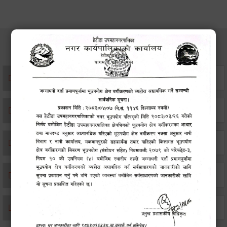
सेवाहरु
संस्था दर्ता सिफारिस
एकिकृत सम्पत्ति कर/घर जग्गा कर
विवाह दर्ता
सम्बन्ध विच्छेद दर्ता
बसाइ-सराई जाने/आउने दर्ता