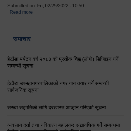
Submitted on:
Fri, 02/25/2022 - 10:50
Read more
about बारुणयन्त्र उपशाखा इन्चार्जको सम्पर्क नं.
९८४१६४५३५६ (टोल फ्रि नं.१०१) फोन नं. ०५७-५२०६७७
शव बहान चालकको नं. ९८४९५०५६००
समाचार
हेटौंडा पर्यटन वर्ष २०८३ को प्रतीक चिह्न (लोगो) डिजिाइन गर्ने
सम्बन्धी सूचना
हेटौंडा उपमहानगरपालिकाको नगर गान तयार गर्ने सम्बन्धी
सार्वजनिक सूचना
सरुवा सहमतिको लागि दरखास्त आव्हान गरिएको सूचना
व्यवसाय दर्ता तथा नविकरण बहालकर अद्यावधिक गर्ने सम्बन्धमा