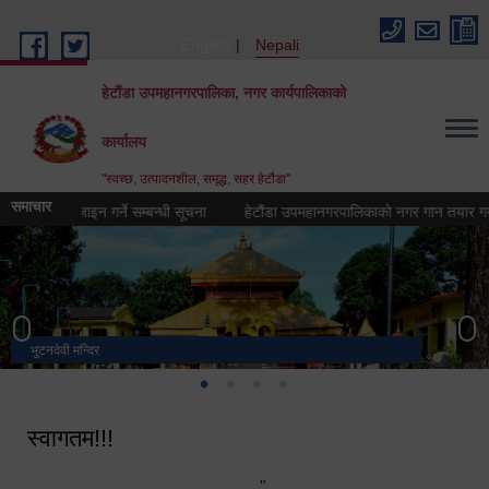
Skip to main content
English
Nepali
हेटौंडा उपमहानगरपालिका, नगर कार्यपालिकाको
कार्यालय
"स्वच्छ, उत्पादनशील, समृद्ध, सहर हेटौंडा"
समाचार
गो) डिजिाइन गर्ने सम्बन्धी सूचना
हेटौंडा उपमहानगरपालिकाको नगर गान तयार गर्ने सम्बन
भुटनदेवी मन्दिर
स्मारक
मनकामना डाँडाबाट देखिएको दृश्य
हेटौंडा उपमहानगरपालिका नगर कार्यपालिकाको कार्यालय
स्वागतम!!!
"