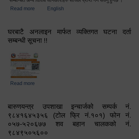
सम्बन्धित अन्य विविध जानकारीहरु सजिलै प्राप्त गर्न सक्नु हुनेछ ।
Read more
about स्वागतम!!!
English
घरबाटै अनलाइन मार्फत व्यक्तिगत घटना दर्ता
सम्बन्धी सूचना !!
Read more
about घरबाटै अनलाइन मार्फत व्यक्तिगत घटना दर्ता सम्बन्धी
सूचना !!
बारुणयन्त्र उपशाखा इन्चार्जको सम्पर्क नं.
९८४१६४५३५६ (टोल फ्रि नं.१०१) फोन नं.
०५७-५२०६७७ शव बहान चालकको नं.
९८४९५०५६००