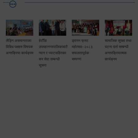
लैङ्गि असमानताका
हेटौँडा
ड्रागन फ्रुट
सामाजिक सुरक्षा तथा
विबिध पक्षहरु विषयक
उपमहानगरपालिकाबाटै
महोत्सव–२०८३
घटना दर्ता सम्बन्धी
अन्तक्रिया कार्यक्रम
प्यान र भ्याटसहितका
सफलतापूर्वक
अन्तरक्रियात्मक
कर सेवा सम्बन्धी
सम्पन्न!
कार्यक्रम
सूचना