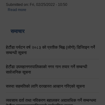
Submitted on:
Fri, 02/25/2022 - 10:50
Read more
about बारुणयन्त्र उपशाखा इन्चार्जको सम्पर्क नं.
९८४१६४५३५६ (टोल फ्रि नं.१०१) फोन नं. ०५७-५२०६७७
शव बहान चालकको नं. ९८४९५०५६००
समाचार
हेटौंडा पर्यटन वर्ष २०८३ को प्रतीक चिह्न (लोगो) डिजिाइन गर्ने
सम्बन्धी सूचना
हेटौंडा उपमहानगरपालिकाको नगर गान तयार गर्ने सम्बन्धी
सार्वजनिक सूचना
सरुवा सहमतिको लागि दरखास्त आव्हान गरिएको सूचना
व्यवसाय दर्ता तथा नविकरण बहालकर अद्यावधिक गर्ने सम्बन्धमा