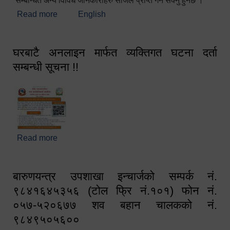
सम्बन्धित अन्य विविध जानकारीहरु सजिलै प्राप्त गर्न सक्नु हुनेछ ।
Read more
about स्वागतम!!!
English
घरबाटै अनलाइन मार्फत व्यक्तिगत घटना दर्ता
सम्बन्धी सूचना !!
Read more
about घरबाटै अनलाइन मार्फत व्यक्तिगत घटना दर्ता सम्बन्धी
सूचना !!
बारुणयन्त्र उपशाखा इन्चार्जको सम्पर्क नं.
९८४१६४५३५६ (टोल फ्रि नं.१०१) फोन नं.
०५७-५२०६७७ शव बहान चालकको नं.
९८४९५०५६००