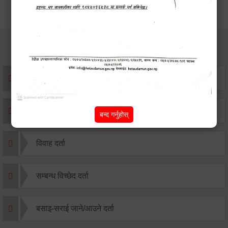
सेवाहरु
संस्था दर्ता सिफारिस
एकिकृत सम्पत्ति कर/घर जग्गा कर
बन्द गर्नुहोस्
विवाह दर्ता
सम्बन्ध विच्छेद दर्ता
बसाइ-सराई जाने/आउने दर्ता