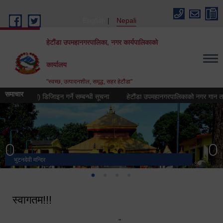
Skip to main content
English
Nepali
हेटौंडा उपमहानगरपालिका, नगर कार्यपालिकाको
कार्यालय
"स्वच्छ, उत्पादनशील, समृद्ध, सहर हेटौंडा"
समाचार
ह्न (लोगो) डिजिाइन गर्ने सम्बन्धी सूचना
हेटौंडा उपमहानगरपालिकाको नगर गान तयार गर्ने
भुटनदेवी मन्दिर
स्मारक
मनकामना डाँडाबाट देखिएको दृश्य
हेटौंडा उपमहानगरपालिका नगर कार्यपालिकाको कार्यालय
स्वागतम!!!
"