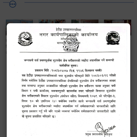
लैङ्गि असमानताका
हेटौँडा
ड्रागन फ्रुट
सामाजिक सुरक्षा तथा
विबिध पक्षहरु विषयक
उपमहानगरपालिकाबाटै
महोत्सव–२०८३
घटना दर्ता सम्बन्धी
अन्तक्रिया कार्यक्रम
प्यान र भ्याटसहितका
सफलतापूर्वक
अन्तरक्रियात्मक
कर सेवा सम्बन्धी
सम्पन्न!
कार्यक्रम
सूचना