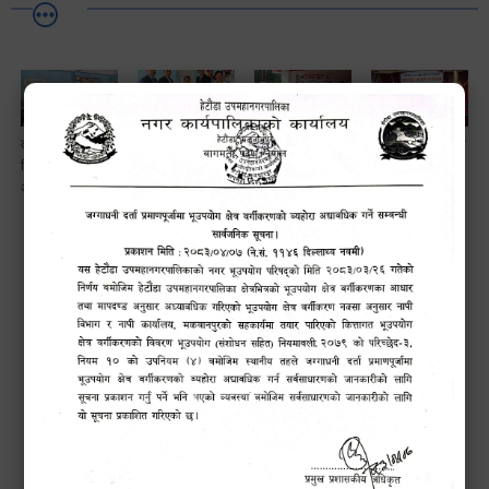
लैङ्गि असमानताका
हेटौँडा
ड्रागन फ्रुट
सामाजिक सुरक्षा तथा
विबिध पक्षहरु विषयक
उपमहानगरपालिकाबाटै
महोत्सव–२०८३
घटना दर्ता सम्बन्धी
अन्तक्रिया कार्यक्रम
प्यान र भ्याटसहितका
सफलतापूर्वक
अन्तरक्रियात्मक
कर सेवा सम्बन्धी
सम्पन्न!
कार्यक्रम
सूचना