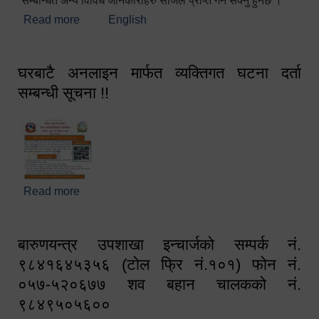
सम्बन्धित अन्य विविध जानकारीहरु सजिलै प्राप्त गर्न सक्नु हुनेछ ।
Read more
about स्वागतम!!!
English
घरबाटै अनलाइन मार्फत व्यक्तिगत घटना दर्ता
सम्बन्धी सूचना !!
Read more
about घरबाटै अनलाइन मार्फत व्यक्तिगत घटना दर्ता सम्बन्धी
सूचना !!
बारुणयन्त्र उपशाखा इन्चार्जको सम्पर्क नं.
९८४१६४५३५६ (टोल फ्रि नं.१०१) फोन नं.
०५७-५२०६७७ शव बहान चालकको नं.
९८४९५०५६००