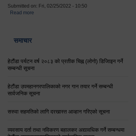
Submitted on:
Fri, 02/25/2022 - 10:50
Read more
about बारुणयन्त्र उपशाखा इन्चार्जको सम्पर्क नं.
९८४१६४५३५६ (टोल फ्रि नं.१०१) फोन नं. ०५७-५२०६७७
शव बहान चालकको नं. ९८४९५०५६००
समाचार
हेटौंडा पर्यटन वर्ष २०८३ को प्रतीक चिह्न (लोगो) डिजिाइन गर्ने
सम्बन्धी सूचना
हेटौंडा उपमहानगरपालिकाको नगर गान तयार गर्ने सम्बन्धी
सार्वजनिक सूचना
सरुवा सहमतिको लागि दरखास्त आव्हान गरिएको सूचना
व्यवसाय दर्ता तथा नविकरण बहालकर अद्यावधिक गर्ने सम्बन्धमा