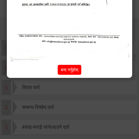
सेवाहरु
संस्था दर्ता सिफारिस
एकिकृत सम्पत्ति कर/घर जग्गा कर
बन्द गर्नुहोस्
विवाह दर्ता
सम्बन्ध विच्छेद दर्ता
बसाइ-सराई जाने/आउने दर्ता