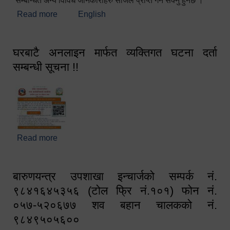
सम्बन्धित अन्य विविध जानकारीहरु सजिलै प्राप्त गर्न सक्नु हुनेछ ।
Read more
about स्वागतम!!!
English
घरबाटै अनलाइन मार्फत व्यक्तिगत घटना दर्ता
सम्बन्धी सूचना !!
Read more
about घरबाटै अनलाइन मार्फत व्यक्तिगत घटना दर्ता सम्बन्धी
सूचना !!
बारुणयन्त्र उपशाखा इन्चार्जको सम्पर्क नं.
९८४१६४५३५६ (टोल फ्रि नं.१०१) फोन नं.
०५७-५२०६७७ शव बहान चालकको नं.
९८४९५०५६००