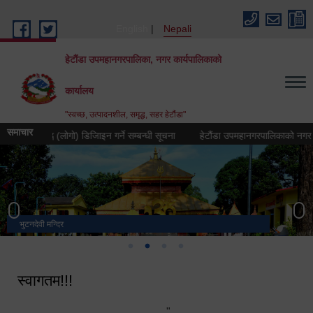
Skip to main content
English
Nepali
हेटौंडा उपमहानगरपालिका, नगर कार्यपालिकाको
कार्यालय
"स्वच्छ, उत्पादनशील, समृद्ध, सहर हेटौंडा"
समाचार
तीक चिह्न (लोगो) डिजिाइन गर्ने सम्बन्धी सूचना
हेटौंडा उपमहानगरपालिकाको नगर गान तयार
भुटनदेवी मन्दिर
स्मारक
मनकामना डाँडाबाट देखिएको दृश्य
हेटौंडा उपमहानगरपालिका नगर कार्यपालिकाको कार्यालय
स्वागतम!!!
"