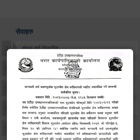
सेवाहरु
संस्था दर्ता सिफारिस
एकिकृत सम्पत्ति कर/घर जग्गा कर
विवाह दर्ता
सम्बन्ध विच्छेद दर्ता
बसाइ-सराई जाने/आउने दर्ता