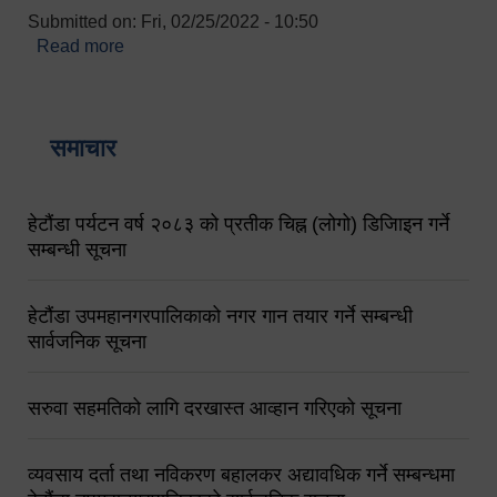
Submitted on:
Fri, 02/25/2022 - 10:50
Read more
about बारुणयन्त्र उपशाखा इन्चार्जको सम्पर्क नं.
९८४१६४५३५६ (टोल फ्रि नं.१०१) फोन नं. ०५७-५२०६७७
शव बहान चालकको नं. ९८४९५०५६००
समाचार
हेटौंडा पर्यटन वर्ष २०८३ को प्रतीक चिह्न (लोगो) डिजिाइन गर्ने
सम्बन्धी सूचना
हेटौंडा उपमहानगरपालिकाको नगर गान तयार गर्ने सम्बन्धी
सार्वजनिक सूचना
सरुवा सहमतिको लागि दरखास्त आव्हान गरिएको सूचना
व्यवसाय दर्ता तथा नविकरण बहालकर अद्यावधिक गर्ने सम्बन्धमा