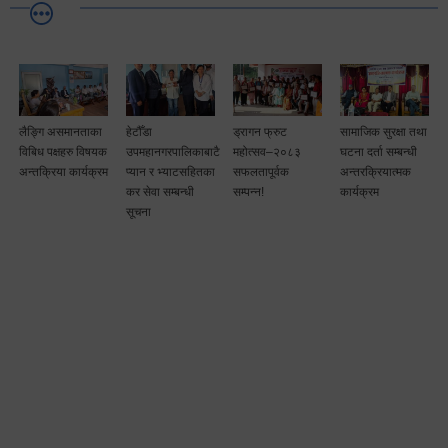
लैङ्गि असमानताका
हेटौँडा
ड्रागन फ्रुट
सामाजिक सुरक्षा तथा
विबिध पक्षहरु विषयक
उपमहानगरपालिकाबाटै
महोत्सव–२०८३
घटना दर्ता सम्बन्धी
अन्तक्रिया कार्यक्रम
प्यान र भ्याटसहितका
सफलतापूर्वक
अन्तरक्रियात्मक
कर सेवा सम्बन्धी
सम्पन्न!
कार्यक्रम
सूचना