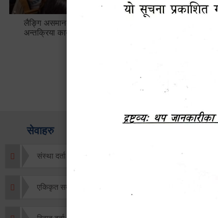
लैङ्गि असमानताका विबिध पक्षहरु विषयक
हेटौँडा उप
अन्तक्रिया कार्यक्रम
भ्याटसहितक
सेवाहरु
संस्था दर्ता सिफारिस
एकिकृत सम्पत्ति कर/घर जग्गा कर