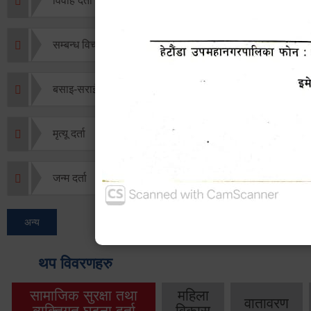
विवाह दर्ता
सम्बन्ध विच्छेद दर्ता
बसाइ-सराई जाने/आउने दर्ता
मृत्यू दर्ता
जन्म दर्ता
अन्य
थप विवरणहरु
सामाजिक सुरक्षा तथा
महिला
वातावरण
व्यक्तिगत घटना दर्ता
विकास