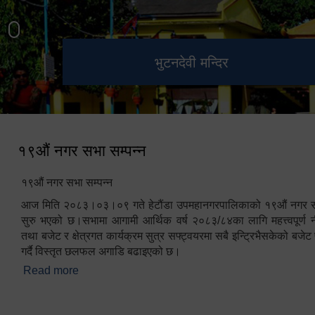
हेटौंडा उपमहानगरपालिका नगर
मनकामना डाँडाबाट देखिएको दृश्य
भुटनदेवी मन्दिर
स्मारक
कार्यपालिकाको कार्यालय
१९औं नगर सभा सम्पन्न
१९औं नगर सभा सम्पन्न
आज मिति २०८३।०३।०९ गते हेटौंडा उपमहानगरपालिकाको १९औं नगर सभ
सुरु भएको छ।सभामा आगामी आर्थिक वर्ष २०८३/८४का लागि महत्त्वपूर्ण नी
तथा बजेट र क्षेत्रगत कार्यक्रम सुत्र सफ्ट्वयरमा सबै इन्ट्रिभैसकेको बजेट 
गर्दै विस्तृत छलफल अगाडि बढाइएको छ।
Read more
about १९औं नगर सभा सम्पन्न