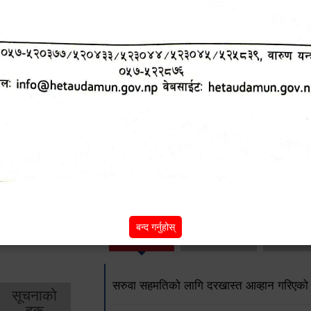
हेटौंडा उपमहानगरपालिकाको आ.व. २०७८।०७९ को 
पशुपंक्षी वितरणसँग सम्बन्धित फारम
कार्यक्रम संचालनतर्फको कागजात रुजु फारम 
आन्तरिक लेखापरीक्षण कार्यविधि, २०७९
अन्य विवरणहरु
शिक्षा
स्वास्थ्य
आर्
बन्द गर्नुहोस्
तर्फ
तर्फ
विक
सरुवा सहमतिको लागि दरखास्त आव्हान गरिएको
सूचनाको
हक