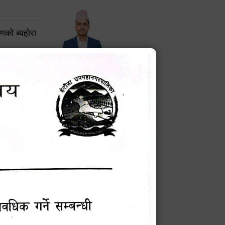
करणको ब्यहोरा
टेक बहादुर वली
प्रमुख प्रशासकीय अधिकृत
Phone: 9855010111
बन्धी सूचना !
चना
मेवारी
सविन न्यौपाने
प्रबक्ता, वडा १ नं. अध्यक्ष
Phone: ९८५५०६७३३७