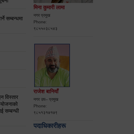
ूचना
मिना कुमारी लामा
नगर प्रमुख
ने सम्बन्धमा
Phone:
९८५५०३८५४३
राजेश बानियाँ
न विस्तार
नगर उप– प्रमुख
ियोजनाको
Phone:
ई सम्बन्धी
९८५१३१७१७९
पदाधिकारीहरू