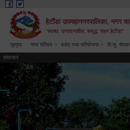
Skip to main content
हेटौंडा उपमहानगरपालिका, नगर कार
"स्वच्छ, उत्पादनशील, समृद्ध, सहर हेटौंडा"
गृहपृष्ठ
नगर परिचय
बजेट तथा परियोजना
वि.सु. सेवाह
समाचार