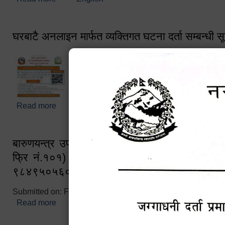
घरबाटै अनलाइन मार्फत व्यक्तिगत घटना दर्ता सम्बन्धी स
Read more
about घरबाटै अनलाइन मार्फत व्यक्तिगत घटना दर्ता सम्बन्धी
बारुणयन्त्र उपशाखा इन्चार्जको सम्पर्क नं. ९८४१६
फ्रि नं.१०१) फोन नं. ०५७-५२०६७७ शव बहान च
९८४९५०५६००
Submitted on:
Fri, 02/25/2022 - 10:50
Read more
about बारुणयन्त्र उपशाखा इन्चार्जको सम्पर्क नं. ९८४
नं.१०१) फोन नं. ०५७-५२०६७७ शव बहान चालकको नं. 