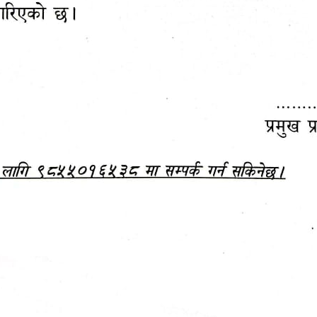
महानगरपालिकाबाटै प्यान र
ड्रागन फ्रुट महोत्सव–२०८३
ा कर सेवा सम्बन्धी सूचना
सफलतापूर्वक सम्पन्न!
जानकारी
बजेट,
आम्दानी र
दस्तावेज
खर्च
हेटौंडा उपमहानगरपालिकाको आ.व. २०७९।०८० को 