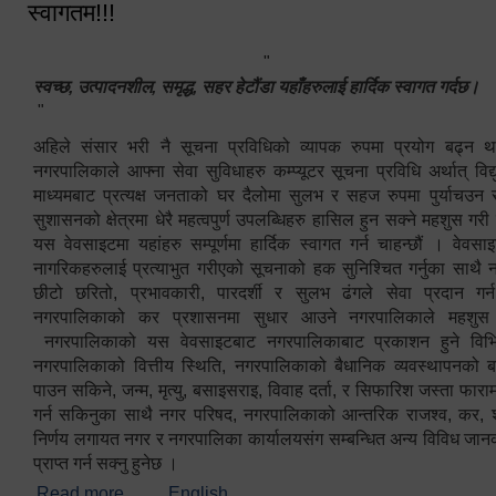
स्वागतम!!!
"
स्वच्छ, उत्पादनशील, समृद्ध, सहर हेटौंडा यहाँहरुलाई हार्दिक स्वागत गर्दछ।
"
अहिले संसार भरी नै सूचना प्रविधिको व्यापक रुपमा प्रयोग बढ्न थ
नगरपालिकाले आफ्ना सेवा सुविधाहरु कम्प्यूटर सूचना प्रविधि अर्थात् विद
माध्यमबाट प्रत्यक्ष जनताको घर दैलोमा सुलभ र सहज रुपमा पुर्याचउन
सुशासनको क्षेत्रमा धेरै महत्वपुर्ण उपलब्धिहरु हासिल हुन सक्ने महशुस गरी
यस वेवसाइटमा यहांहरु सम्पूर्णमा हार्दिक स्वागत गर्न चाहन्छौं । वेव
नागरिकहरुलाई प्रत्याभुत गरीएको सूचनाको हक सुनिश्चित गर्नुका साथै
छीटो छरितो, प्रभावकारी, पारदर्शी र सुलभ ढंगले सेवा प्रदान गर्
नगरपालिकाको कर प्रशासनमा सुधार आउने नगरपालिकाले महशु
नगरपालिकाको यस वेवसाइटबाट नगरपालिकाबाट प्रकाशन हुने विभिन
नगरपालिकाको वित्तीय स्थिति, नगरपालिकाको बैधानिक व्यवस्थापनको ब
पाउन सकिने, जन्म, मृत्यु, बसाइसराइ, विवाह दर्ता, र सिफारिश जस्ता फा
गर्न सकिनुका साथै नगर परिषद, नगरपालिकाको आन्तरिक राजश्व, कर, शुल्
निर्णय लगायत नगर र नगरपालिका कार्यालयसंग सम्बन्धित अन्य विविध जान
प्राप्त गर्न सक्नु हुनेछ ।
Read more
about स्वागतम!!!
English