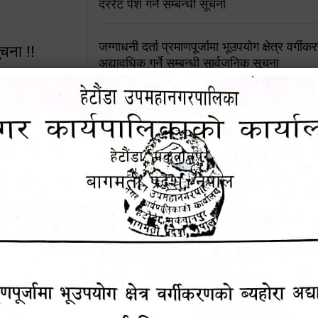
दररेट पेश गर्ने सम्बन्धी सूचना
जग्गाधनी दर्ता प्रमाणपूर्जामा भूउपयोग क्षेत्र वर्गी
ूचना !!
अद्यावधिक गर्ने सम्बन्धी सार्वजनिक सूचना
आशय पत्र दर्ता सम्बन्धी सूचना
शिक्षक सरुवा सहमतिका लागि दरखास्त आव्हान सम्
 सूचना !!
हेटौंडा उपमहानगरपालिकाको सूची दर्ता सम्बन्धी सू
४५३५६ (टोल
ालकको नं.
चुरियामाई सुरुङको संरक्षण तथा व्यवस्थापनको जिम्
समितिलाई हस्तान्तरण
१६४५३५६ (टोल फ्रि
पोषाक र परिचयपत्र अनिवार्य लगाउने सम्बन्धमा ।
९८४९५०५६००