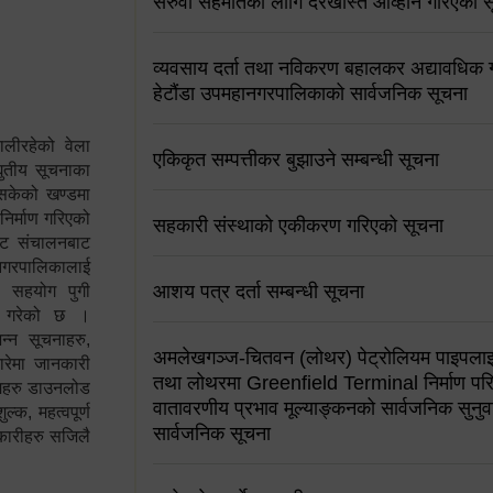
सरुवा सहमतिको लागि दरखास्त आव्हान गरिएको स
व्यवसाय दर्ता तथा नविकरण बहालकर अद्यावधिक गर्
हेटौंडा उपमहानगरपालिकाको सार्वजनिक सूचना
ालीरहेको वेला
एकिकृत सम्पत्तीकर बुझाउने सम्बन्धी सूचना
्युतीय सूचनाका
 सकेको खण्डमा
 निर्माण गरिएको
सहकारी संस्थाको एकीकरण गरिएको सूचना
साइट संचालनबाट
 नगरपालिकालाई
आशय पत्र दर्ता सम्बन्धी सूचना
न सहयोग पुगी
स गरेको छ ।
्न सूचनाहरु,
अमलेखगञ्ज-चितवन (लोथर) पेट्रोलियम पाइपलाइ
ारेमा जानकारी
तथा लोथरमा Greenfield Terminal निर्माण पर
रामहरु डाउनलोड
वातावरणीय प्रभाव मूल्याङ्कनको सार्वजनिक सुनुवा
क, महत्वपूर्ण
सार्वजनिक सूचना
कारीहरु सजिलै