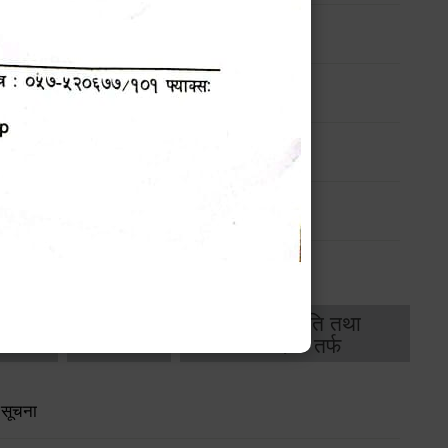
महालेखापरीक्षकद्वारा प्रकाशित वार्षिक प्रतिवेदन
(Check-List)
थिक
राजस्व
भवन अनुमति तथा
ास
तर्फ
मापदण्ड तर्फ
 सूचना