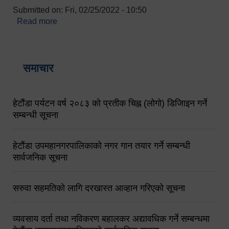
Submitted on:
Fri, 02/25/2022 - 10:50
Read more
about बारुणयन्त्र उपशाखा इन्चार्जको सम्पर्क नं.
९८४१६४५३५६ (टोल फ्रि नं.१०१) फोन नं. ०५७-५२०६७७
शव बहान चालकको नं. ९८४९५०५६००
समाचार
हेटौंडा पर्यटन वर्ष २०८३ को प्रतीक चिह्न (लोगो) डिजिाइन गर्ने
सम्बन्धी सूचना
हेटौंडा उपमहानगरपालिकाको नगर गान तयार गर्ने सम्बन्धी
सार्वजनिक सूचना
सरुवा सहमतिको लागि दरखास्त आव्हान गरिएको सूचना
व्यवसाय दर्ता तथा नविकरण बहालकर अद्यावधिक गर्ने सम्बन्धमा