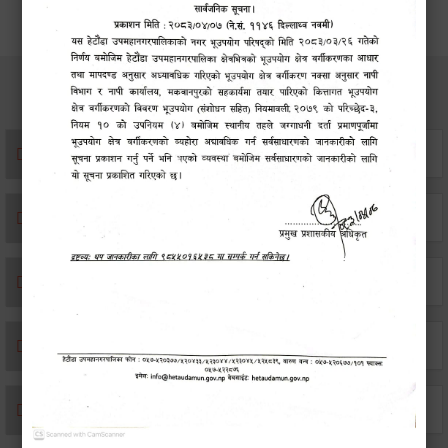
सेवाहरु
संस्था दर्ता सिफारिस
एकिकृत सम्पत्ति कर/घर जग्गा कर
विवाह दर्ता
सम्बन्ध विच्छेद दर्ता
बसाइ-सराई जाने/आउने दर्ता