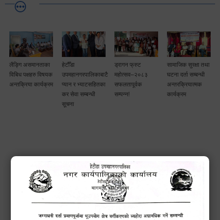
लैङ्गि असमानताका
हेटौँडा
ड्रागन फ्रुट
सामाजिक सुरक्षा तथा
विबिध पक्षहरु विषयक
उपमहानगरपालिकाबाटै
महोत्सव–२०८३
घटना दर्ता सम्बन्धी
अन्तक्रिया कार्यक्रम
प्यान र भ्याटसहितका
सफलतापूर्वक
अन्तरक्रियात्मक
कर सेवा सम्बन्धी
सम्पन्न!
कार्यक्रम
सूचना