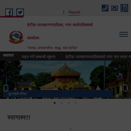
Skip to main content
English
Nepali
हेटौंडा उपमहानगरपालिका, नगर कार्यपालिकाको
कार्यालय
"स्वच्छ, उत्पादनशील, समृद्ध, सहर हेटौंडा"
समाचार
गो) डिजिाइन गर्ने सम्बन्धी सूचना
हेटौंडा उपमहानगरपालिकाको नगर गान तयार गर्ने सम्बन
भुटनदेवी मन्दिर
स्मारक
मनकामना डाँडाबाट देखिएको दृश्य
हेटौंडा उपमहानगरपालिका नगर कार्यपालिकाको कार्यालय
स्वागतम!!!
"