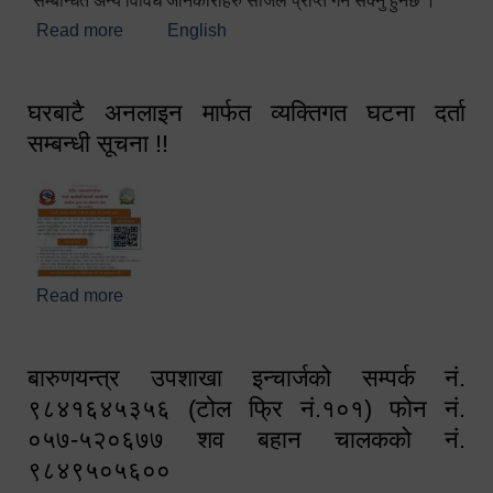
सम्बन्धित अन्य विविध जानकारीहरु सजिलै प्राप्त गर्न सक्नु हुनेछ ।
Read more
about स्वागतम!!!
English
घरबाटै अनलाइन मार्फत व्यक्तिगत घटना दर्ता
सम्बन्धी सूचना !!
Read more
about घरबाटै अनलाइन मार्फत व्यक्तिगत घटना दर्ता सम्बन्धी
सूचना !!
बारुणयन्त्र उपशाखा इन्चार्जको सम्पर्क नं.
९८४१६४५३५६ (टोल फ्रि नं.१०१) फोन नं.
०५७-५२०६७७ शव बहान चालकको नं.
९८४९५०५६००