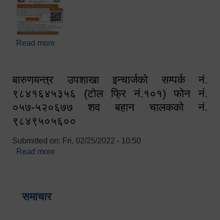
Read more
about घरबाटै अनलाइन मार्फत व्यक्तिगत घटना दर्ता सम्बन्धी
सूचना !!
बारुणयन्त्र उपशाखा इन्चार्जको सम्पर्क नं.
९८४१६४५३५६ (टोल फ्रि नं.१०१) फोन नं.
०५७-५२०६७७ शव बहान चालकको नं.
९८४९५०५६००
Submitted on:
Fri, 02/25/2022 - 10:50
Read more
about बारुणयन्त्र उपशाखा इन्चार्जको सम्पर्क नं.
९८४१६४५३५६ (टोल फ्रि नं.१०१) फोन नं. ०५७-५२०६७७
शव बहान चालकको नं. ९८४९५०५६००
समाचार