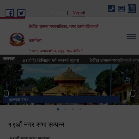
Skip to main content
English
Nepali
हेटौंडा उपमहानगरपालिका, नगर कार्यपालिकाको
कार्यालय
"स्वच्छ, उत्पादनशील, समृद्ध, सहर हेटौंडा"
समाचार
तीक चिह्न (लोगो) डिजिाइन गर्ने सम्बन्धी सूचना
हेटौंडा उपमहानगरपालिकाको नगर गान तयार
भुटनदेवी मन्दिर
स्मारक
मनकामना डाँडाबाट देखिएको दृश्य
हेटौंडा उपमहानगरपालिका नगर कार्यपालिकाको कार्यालय
१९औं नगर सभा सम्पन्न
१९औं नगर सभा सम्पन्न