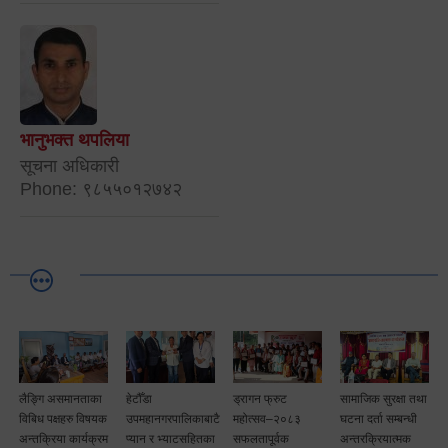
भानुभक्त थपलिया
सूचना अधिकारी
Phone: ९८५५०१२७४२
लैङ्गि असमानताका
हेटौँडा
ड्रागन फ्रुट
सामाजिक सुरक्षा तथा
विबिध पक्षहरु विषयक
उपमहानगरपालिकाबाटै
महोत्सव–२०८३
घटना दर्ता सम्बन्धी
अन्तक्रिया कार्यक्रम
प्यान र भ्याटसहितका
सफलतापूर्वक
अन्तरक्रियात्मक