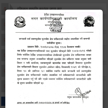
एकिकृत सम्पत्ति कर/घर जग्गा कर
विवाह दर्ता
सम्बन्ध विच्छेद दर्ता
बसाइ-सराई जाने/आउने दर्ता
मृत्यू दर्ता
जन्म दर्ता
अन्य