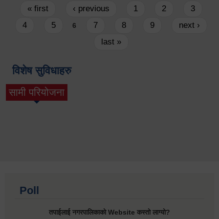
Pages
« first
‹ previous
1
2
3
4
5
7
8
9
next ›
6
last »
विशेष सुविधाहरु
सामी परियोजना
(active tab)
Poll
तपाईलाई नगरपालिकाको Website कस्तो लाग्यो?