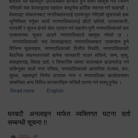
क्षेत्रमा धेरै महत्वपुर्ण उपलब्धिहरु हासिल हुन सक्ने महशुस गरी निर्माण
गरिएको यस वेवसाइटमा यहांहरु सम्पूर्णमा हार्दिक स्वागत गर्न चाहन्छौं ।
वेवसाइट संचालनबाट नागरिकहरुलाई प्रत्याभुत गरीएको सूचनाको हक
सुनिश्चित गर्नुका साथै नगरपालिकालाई छीटो छरितो, प्रभावकारी,
पारदर्शी र सुलभ ढंगले सेवा प्रदान गर्न सहयोग पुगी नगरपालिकाको कर
प्रशासनमा सुधार आउने नगरपालिकाले महशुस गरेको छ ।
नगरपालिकाको यस वेवसाइटबाट नगरपालिकाबाट प्रकाशन हुने
विभिन्न सूचनाहरु, नगरपालिकाको वित्तीय स्थिति, नगरपालिकाको
बैधानिक व्यवस्थापनको बारेमा जानकारी पाउन सकिने, जन्म, मृत्यु,
बसाइसराइ, विवाह दर्ता, र सिफारिश जस्ता फारामहरु डाउनलोड गर्न
सकिनुका साथै नगर परिषद, नगरपालिकाको आन्तरिक राजश्व, कर,
शुल्क, महत्वपूर्ण निर्णय लगायत नगर र नगरपालिका कार्यालयसंग
सम्बन्धित अन्य विविध जानकारीहरु सजिलै प्राप्त गर्न सक्नु हुनेछ ।
Read more
about स्वागतम!!!
English
घरबाटै अनलाइन मार्फत व्यक्तिगत घटना दर्ता
सम्बन्धी सूचना !!