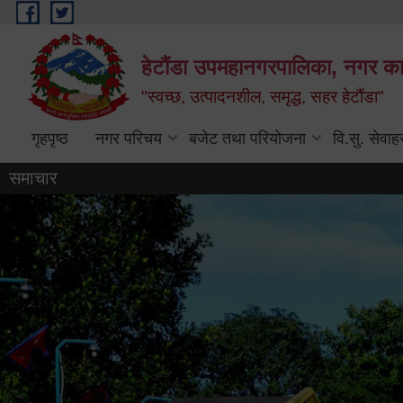
Skip to main content
हेटौंडा उपमहानगरपालिका, नगर कार
"स्वच्छ, उत्पादनशील, समृद्ध, सहर हेटौंडा"
गृहपृष्ठ
नगर परिचय
बजेट तथा परियोजना
वि.सु. सेवाह
समाचार