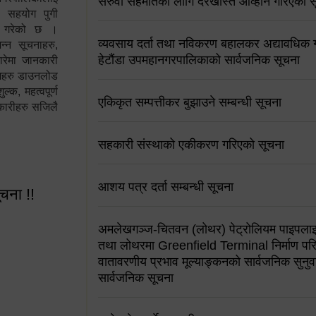
सरुवा सहमतिको लागि दरखास्त आव्हान गरिएको स
न सहयोग पुगी
स गरेको छ ।
व्यवसाय दर्ता तथा नविकरण बहालकर अद्यावधिक गर्
्न सूचनाहरु,
हेटौंडा उपमहानगरपालिकाको सार्वजनिक सूचना
ारेमा जानकारी
रामहरु डाउनलोड
क, महत्वपूर्ण
एकिकृत सम्पत्तीकर बुझाउने सम्बन्धी सूचना
कारीहरु सजिलै
सहकारी संस्थाको एकीकरण गरिएको सूचना
आशय पत्र दर्ता सम्बन्धी सूचना
ूचना !!
अमलेखगञ्ज-चितवन (लोथर) पेट्रोलियम पाइपलाइ
तथा लोथरमा Greenfield Terminal निर्माण पर
वातावरणीय प्रभाव मूल्याङ्कनको सार्वजनिक सुनुवा
सार्वजनिक सूचना
 सूचना !!