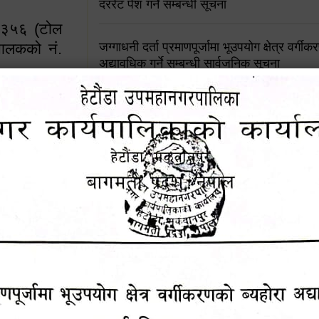
दररेट पेश गर्ने सम्बन्धी सूचना
४५३५६ (टोल
ालकको नं.
जग्गाधनी दर्ता प्रमाणपूर्जामा भूउपयोग क्षेत्र वर्गी
अद्यावधिक गर्ने सम्बन्धी सार्वजनिक सूचना
आशय पत्र दर्ता सम्बन्धी सूचना
१६४५३५६ (टोल फ्रि
९८४९५०५६००
शिक्षक सरुवा सहमतिका लागि दरखास्त आव्हान सम्
हेटौंडा उपमहानगरपालिकाको सूची दर्ता सम्बन्धी सू
चुरियामाई सुरुङको संरक्षण तथा व्यवस्थापनको जिम्
समितिलाई हस्तान्तरण
पोषाक र परिचयपत्र अनिवार्य लगाउने सम्बन्धमा ।