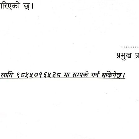
महानगरपालिकाबाटै प्यान र
ड्रागन फ्रुट महोत्सव–२०८३
ा कर सेवा सम्बन्धी सूचना
सफलतापूर्वक सम्पन्न!
जानकारी
बजेट,
आम्दानी र
दस्तावेज
खर्च
सिलबन्दी दरभाउपत्र सम्बन्धी सूचना !!!