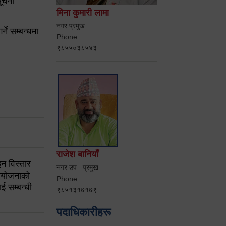
ूचना
मिना कुमारी लामा
नगर प्रमुख
ने सम्बन्धमा
Phone:
९८५५०३८५४३
राजेश बानियाँ
न विस्तार
नगर उप– प्रमुख
ियोजनाको
Phone:
ई सम्बन्धी
९८५१३१७१७९
पदाधिकारीहरू