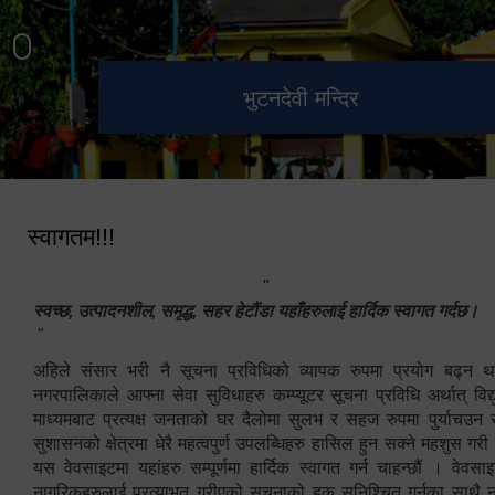
हेटौंडा उपमहानगरपालिका नगर
मनकामना डाँडाबाट देखिएको दृश्य
भुटनदेवी मन्दिर
स्मारक
कार्यपालिकाको कार्यालय
स्वागतम!!!
"
स्वच्छ, उत्पादनशील, समृद्ध, सहर हेटौंडा यहाँहरुलाई हार्दिक स्वागत गर्दछ।
"
अहिले संसार भरी नै सूचना प्रविधिको व्यापक रुपमा प्रयोग बढ्न थ
नगरपालिकाले आफ्ना सेवा सुविधाहरु कम्प्यूटर सूचना प्रविधि अर्थात् विद
माध्यमबाट प्रत्यक्ष जनताको घर दैलोमा सुलभ र सहज रुपमा पुर्याचउन
सुशासनको क्षेत्रमा धेरै महत्वपुर्ण उपलब्धिहरु हासिल हुन सक्ने महशुस गरी
यस वेवसाइटमा यहांहरु सम्पूर्णमा हार्दिक स्वागत गर्न चाहन्छौं । वेव
नागरिकहरुलाई प्रत्याभुत गरीएको सूचनाको हक सुनिश्चित गर्नुका साथै