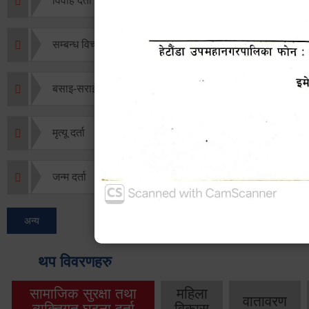
विवाह दर्ता
सम्बन्ध विच्छेद दर्ता
बसाइ-सराई जाने/आउने दर्ता
मृत्यू दर्ता
जन्म दर्ता
अन्य
थप विवरणहरु
सामाजिक सुरक्षा तथा
महिला
वातावरण
व्यक्तिगत घटना दर्ता
विकास