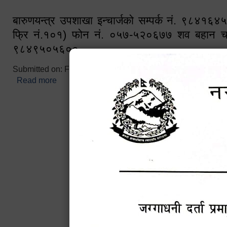
बारुणयन्त्र उपशाखा इन्चार्जको सम्पर्क नं. ९८४१६
फ्रि नं.१०१) फोन नं. ०५७-५२०६७७ शव बहान च
९८४९५०५६००
Submitted on:
Fri, 02/25/2022 - 10:50
Read more
about बारुणयन्त्र उपशाखा इन्चार्जको सम्पर्क नं. ९८४
नं.१०१) फोन नं. ०५७-५२०६७७ शव बहान चालकको नं. 