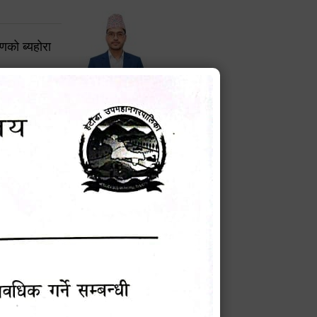
करणको ब्यहोरा
टेक बहादुर वली
प्रमुख प्रशासकीय अधिकृत
Phone: 9855010111
बन्धी सूचना !
चना
मेवारी
सविन न्यौपाने
प्रबक्ता, वडा १ नं. अध्यक्ष
Phone: ९८५५०६७३३७