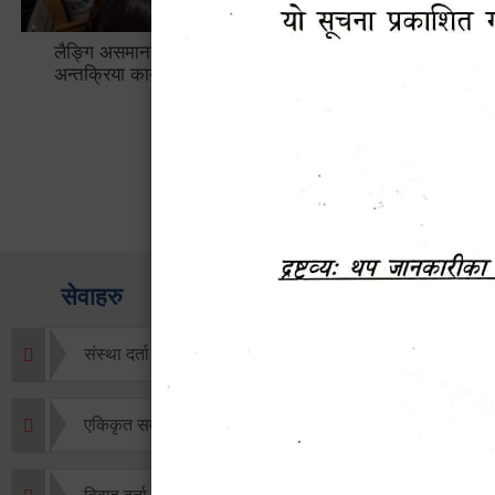
लैङ्गि असमानताका विबिध पक्षहरु विषयक
हेटौँडा उप
अन्तक्रिया कार्यक्रम
भ्याटसहितक
सेवाहरु
संस्था दर्ता सिफारिस
एकिकृत सम्पत्ति कर/घर जग्गा कर