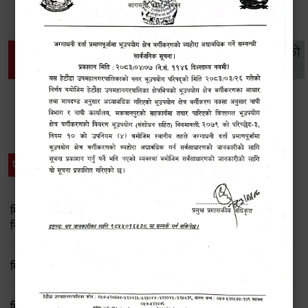
थप विवरणहरु
सामाजिक सुरक्षा तथा
महिला
सूचनाको
वातावरण
व्यक्तिगत घटना दर्ता
विकास
हक
विशेष विवरणहरु
प्रेस नोट
मिति २०८३ जेष्ठ १७ गते बसेको ८३औं नगर कार्यपालिकाको बैठकको
निर्णय
मिति २०८२/८/२१ गते बसेको ७६ औँ कार्यपालिका बैठकका निर्णयहरु
मिति २०८२/८/११ गते बसेको ७५ औँ कार्यपालिका बैठकका निर्णयहरु