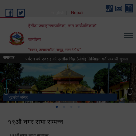
Skip to main content
English
Nepali
हेटौंडा उपमहानगरपालिका, नगर कार्यपालिकाको
कार्यालय
"स्वच्छ, उत्पादनशील, समृद्ध, सहर हेटौंडा"
समाचार
हेटौंडा पर्यटन वर्ष २०८३ को प्रतीक चिह्न (लोगो) डिजिाइन गर्ने सम्बन्धी सूचना
हेटौं
भुटनदेवी मन्दिर
स्मारक
मनकामना डाँडाबाट देखिएको दृश्य
हेटौंडा उपमहानगरपालिका नगर कार्यपालिकाको कार्यालय
१९औं नगर सभा सम्पन्न
१९औं नगर सभा सम्पन्न