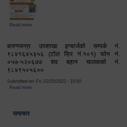
Read more
about घरबाटै अनलाइन मार्फत व्यक्तिगत घटना दर्ता सम्बन्धी
सूचना !!
बारुणयन्त्र उपशाखा इन्चार्जको सम्पर्क नं.
९८४१६४५३५६ (टोल फ्रि नं.१०१) फोन नं.
०५७-५२०६७७ शव बहान चालकको नं.
९८४९५०५६००
Submitted on:
Fri, 02/25/2022 - 10:50
Read more
about बारुणयन्त्र उपशाखा इन्चार्जको सम्पर्क नं.
९८४१६४५३५६ (टोल फ्रि नं.१०१) फोन नं. ०५७-५२०६७७
शव बहान चालकको नं. ९८४९५०५६००
समाचार