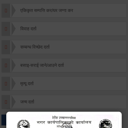
एकिकृत सम्पत्ति कर/घर जग्गा कर
विवाह दर्ता
सम्बन्ध विच्छेद दर्ता
बसाइ-सराई जाने/आउने दर्ता
मृत्यू दर्ता
जन्म दर्ता
अन्य