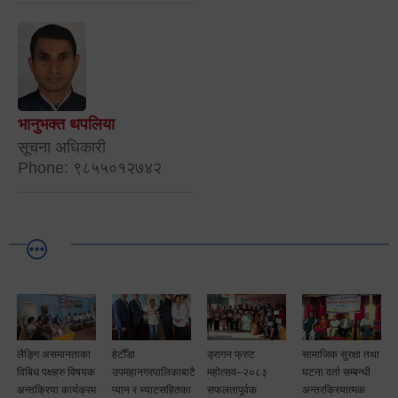
भानुभक्त थपलिया
सूचना अधिकारी
Phone: ९८५५०१२७४२
लैङ्गि असमानताका
हेटौँडा
ड्रागन फ्रुट
सामाजिक सुरक्षा तथा
विबिध पक्षहरु विषयक
उपमहानगरपालिकाबाटै
महोत्सव–२०८३
घटना दर्ता सम्बन्धी
अन्तक्रिया कार्यक्रम
प्यान र भ्याटसहितका
सफलतापूर्वक
अन्तरक्रियात्मक