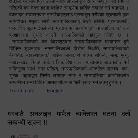
क्षेत्रमा धेरै महत्वपुर्ण उपलब्धिहरु हासिल हुन सक्ने महशुस गरी निर्माण
गरिएको यस वेवसाइटमा यहांहरु सम्पूर्णमा हार्दिक स्वागत गर्न चाहन्छौं ।
वेवसाइट संचालनबाट नागरिकहरुलाई प्रत्याभुत गरीएको सूचनाको हक
सुनिश्चित गर्नुका साथै नगरपालिकालाई छीटो छरितो, प्रभावकारी,
पारदर्शी र सुलभ ढंगले सेवा प्रदान गर्न सहयोग पुगी नगरपालिकाको कर
प्रशासनमा सुधार आउने नगरपालिकाले महशुस गरेको छ ।
नगरपालिकाको यस वेवसाइटबाट नगरपालिकाबाट प्रकाशन हुने
विभिन्न सूचनाहरु, नगरपालिकाको वित्तीय स्थिति, नगरपालिकाको
बैधानिक व्यवस्थापनको बारेमा जानकारी पाउन सकिने, जन्म, मृत्यु,
बसाइसराइ, विवाह दर्ता, र सिफारिश जस्ता फारामहरु डाउनलोड गर्न
सकिनुका साथै नगर परिषद, नगरपालिकाको आन्तरिक राजश्व, कर,
शुल्क, महत्वपूर्ण निर्णय लगायत नगर र नगरपालिका कार्यालयसंग
सम्बन्धित अन्य विविध जानकारीहरु सजिलै प्राप्त गर्न सक्नु हुनेछ ।
Read more
about स्वागतम!!!
English
घरबाटै अनलाइन मार्फत व्यक्तिगत घटना दर्ता
सम्बन्धी सूचना !!