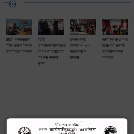
लैङ्गि असमानताका
हेटौँडा
ड्रागन फ्रुट
सामाजिक सुरक्षा तथा
विबिध पक्षहरु विषयक
उपमहानगरपालिकाबाटै
महोत्सव–२०८३
घटना दर्ता सम्बन्धी
अन्तक्रिया कार्यक्रम
प्यान र भ्याटसहितका
सफलतापूर्वक
अन्तरक्रियात्मक
कर सेवा सम्बन्धी
सम्पन्न!
कार्यक्रम
सूचना