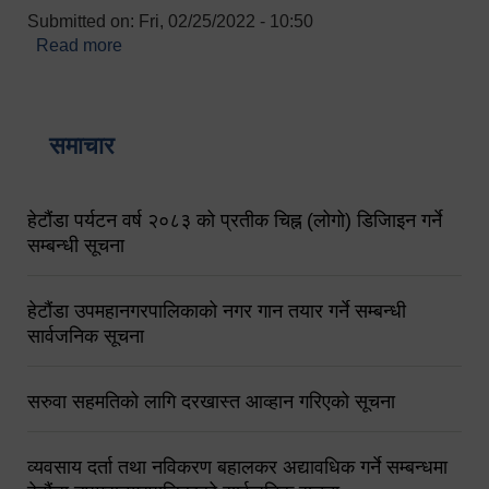
Submitted on:
Fri, 02/25/2022 - 10:50
Read more
about बारुणयन्त्र उपशाखा इन्चार्जको सम्पर्क नं.
९८४१६४५३५६ (टोल फ्रि नं.१०१) फोन नं. ०५७-५२०६७७
शव बहान चालकको नं. ९८४९५०५६००
समाचार
हेटौंडा पर्यटन वर्ष २०८३ को प्रतीक चिह्न (लोगो) डिजिाइन गर्ने
सम्बन्धी सूचना
हेटौंडा उपमहानगरपालिकाको नगर गान तयार गर्ने सम्बन्धी
सार्वजनिक सूचना
सरुवा सहमतिको लागि दरखास्त आव्हान गरिएको सूचना
व्यवसाय दर्ता तथा नविकरण बहालकर अद्यावधिक गर्ने सम्बन्धमा