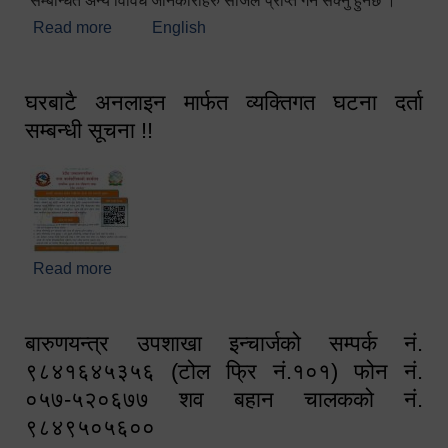
सम्बन्धित अन्य विविध जानकारीहरु सजिलै प्राप्त गर्न सक्नु हुनेछ ।
Read more
about स्वागतम!!!
English
घरबाटै अनलाइन मार्फत व्यक्तिगत घटना दर्ता
सम्बन्धी सूचना !!
Read more
about घरबाटै अनलाइन मार्फत व्यक्तिगत घटना दर्ता सम्बन्धी
सूचना !!
बारुणयन्त्र उपशाखा इन्चार्जको सम्पर्क नं.
९८४१६४५३५६ (टोल फ्रि नं.१०१) फोन नं.
०५७-५२०६७७ शव बहान चालकको नं.
९८४९५०५६००