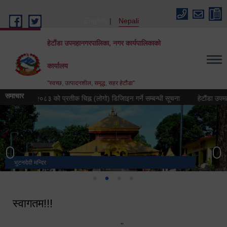
Skip to main content
English
Nepali
हेटौंडा उपमहानगरपालिका, नगर कार्यपालिकाको
कार्यालय
"स्वच्छ, उत्पादनशील, समृद्ध, सहर हेटौंडा"
समाचार
्यटन वर्ष २०८३ को प्रतीक चिह्न (लोगो) डिजिाइन गर्ने सम्बन्धी सूचना
हेटौंडा उपमहानगरप
भुटनदेवी मन्दिर
स्मारक
मनकामना डाँडाबाट देखिएको दृश्य
हेटौंडा उपमहानगरपालिका नगर कार्यपालिकाको कार्यालय
स्वागतम!!!
"