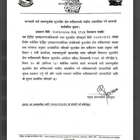
सेवाहरु
संस्था दर्ता सिफारिस
एकिकृत सम्पत्ति कर/घर जग्गा कर
विवाह दर्ता
सम्बन्ध विच्छेद दर्ता
बसाइ-सराई जाने/आउने दर्ता