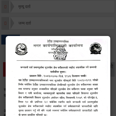
मृत्यू दर्ता
जन्म दर्ता
अन्य
थप विवरणहरु
सामाजिक सुरक्षा तथा
महिला
सूचनाको
वातावरण
व्यक्तिगत घटना दर्ता
विकास
हक
सामाजिक सुरक्षा तथा पञ्जीकरण शाखा ( आ.व. २०८२/०८३ को
वार्षिक प्रगति प्रतिवेदन)
आ.व.२०८२।८३ को सामाजिक सुरक्षा भत्ता प्राप्त गर्ने लाभग्राहीको