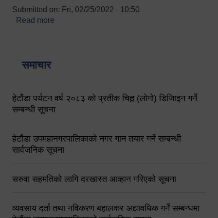
Submitted on:
Fri, 02/25/2022 - 10:50
Read more
about बारुणयन्त्र उपशाखा इन्चार्जको सम्पर्क नं.
९८४१६४५३५६ (टोल फ्रि नं.१०१) फोन नं. ०५७-५२०६७७
शव बहान चालकको नं. ९८४९५०५६००
समाचार
हेटौंडा पर्यटन वर्ष २०८३ को प्रतीक चिह्न (लोगो) डिजिाइन गर्ने
सम्बन्धी सूचना
हेटौंडा उपमहानगरपालिकाको नगर गान तयार गर्ने सम्बन्धी
सार्वजनिक सूचना
सरुवा सहमतिको लागि दरखास्त आव्हान गरिएको सूचना
व्यवसाय दर्ता तथा नविकरण बहालकर अद्यावधिक गर्ने सम्बन्धमा