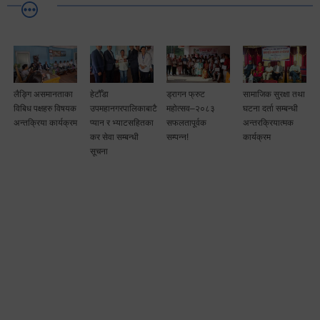
लैङ्गि असमानताका
हेटौँडा
ड्रागन फ्रुट
सामाजिक सुरक्षा तथा
विबिध पक्षहरु विषयक
उपमहानगरपालिकाबाटै
महोत्सव–२०८३
घटना दर्ता सम्बन्धी
अन्तक्रिया कार्यक्रम
प्यान र भ्याटसहितका
सफलतापूर्वक
अन्तरक्रियात्मक
कर सेवा सम्बन्धी
सम्पन्न!
कार्यक्रम
सूचना