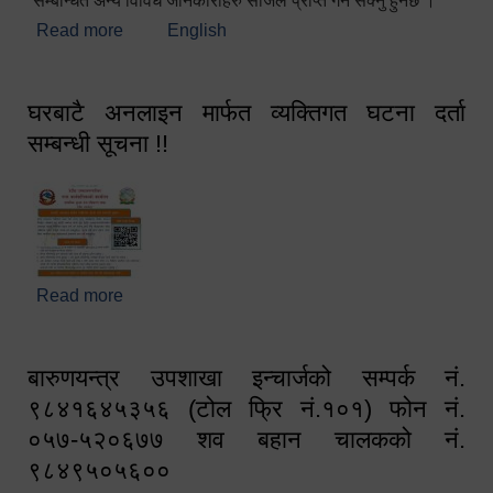
सम्बन्धित अन्य विविध जानकारीहरु सजिलै प्राप्त गर्न सक्नु हुनेछ ।
Read more
about स्वागतम!!!
English
घरबाटै अनलाइन मार्फत व्यक्तिगत घटना दर्ता
सम्बन्धी सूचना !!
Read more
about घरबाटै अनलाइन मार्फत व्यक्तिगत घटना दर्ता सम्बन्धी
सूचना !!
बारुणयन्त्र उपशाखा इन्चार्जको सम्पर्क नं.
९८४१६४५३५६ (टोल फ्रि नं.१०१) फोन नं.
०५७-५२०६७७ शव बहान चालकको नं.
९८४९५०५६००