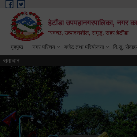
Skip to main content
हेटौंडा उपमहानगरपालिका, नगर कार
"स्वच्छ, उत्पादनशील, समृद्ध, सहर हेटौंडा"
गृहपृष्ठ
नगर परिचय
बजेट तथा परियोजना
वि.सु. सेवाह
समाचार