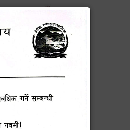
करणको ब्यहोरा
टेक बहादुर वली
प्रमुख प्रशासकीय अधिकृत
Phone: 9855010111
बन्धी सूचना !
चना
मेवारी
सविन न्यौपाने
प्रबक्ता, वडा १ नं. अध्यक्ष
Phone: ९८५५०६७३३७