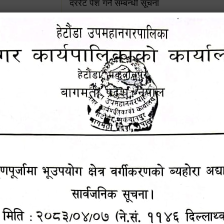
दररेट पेश गर्ने सम्बन्धी सूचना
४५३५६ (टोल
ालकको नं.
जग्गाधनी दर्ता प्रमाणपूर्जामा भूउपयोग क्षेत्र वर्गी
अद्यावधिक गर्ने सम्बन्धी सार्वजनिक सूचना
आशय पत्र दर्ता सम्बन्धी सूचना
१६४५३५६ (टोल फ्रि
९८४९५०५६००
शिक्षक सरुवा सहमतिका लागि दरखास्त आव्हान सम्
हेटौंडा उपमहानगरपालिकाको सूची दर्ता सम्बन्धी सू
चुरियामाई सुरुङको संरक्षण तथा व्यवस्थापनको जिम्
समितिलाई हस्तान्तरण
पोषाक र परिचयपत्र अनिवार्य लगाउने सम्बन्धमा ।