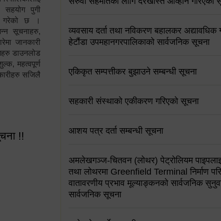
सरुवा सहमतिको लागि दरखास्त आव्हान गरिएको स
न सहयोग पुगी
स गरेको छ ।
व्यवसाय दर्ता तथा नविकरण बहालकर अद्यावधिक गर्
्न सूचनाहरु,
हेटौंडा उपमहानगरपालिकाको सार्वजनिक सूचना
ारेमा जानकारी
रामहरु डाउनलोड
क, महत्वपूर्ण
एकिकृत सम्पत्तीकर बुझाउने सम्बन्धी सूचना
कारीहरु सजिलै
सहकारी संस्थाको एकीकरण गरिएको सूचना
आशय पत्र दर्ता सम्बन्धी सूचना
ूचना !!
अमलेखगञ्ज-चितवन (लोथर) पेट्रोलियम पाइपलाइ
तथा लोथरमा Greenfield Terminal निर्माण पर
वातावरणीय प्रभाव मूल्याङ्कनको सार्वजनिक सुनुवा
सार्वजनिक सूचना
 सूचना !!