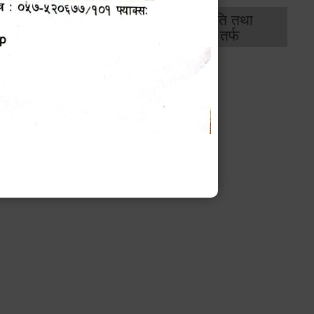
थिक
राजस्व
भवन अनुमति तथा
ास
तर्फ
मापदण्ड तर्फ