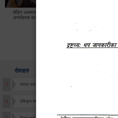
लैङ्गि असमानताका विबिध पक्षहरु विषयक
हेटौँडा उप
अन्तक्रिया कार्यक्रम
भ्याटसहितक
सेवाहरु
संस्था दर्ता सिफारिस
एकिकृत सम्पत्ति कर/घर जग्गा कर