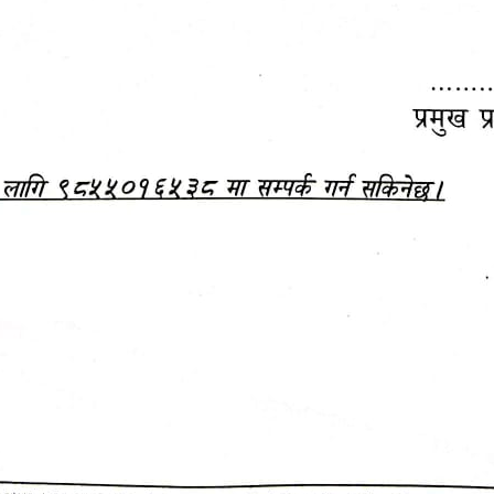
महानगरपालिकाबाटै प्यान र
ड्रागन फ्रुट महोत्सव–२०८३
ा कर सेवा सम्बन्धी सूचना
सफलतापूर्वक सम्पन्न!
जानकारी
बजेट,
आम्दानी र
दस्तावेज
खर्च
अन्य विवरणहरु