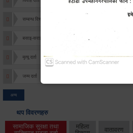
विवाह दर्ता
सम्बन्ध विच्छेद दर्ता
बसाइ-सराई जाने/आउने दर्ता
मृत्यू दर्ता
जन्म दर्ता
अन्य
थप विवरणहरु
सामाजिक सुरक्षा तथा
महिला
वातावरण
व्यक्तिगत घटना दर्ता
विकास