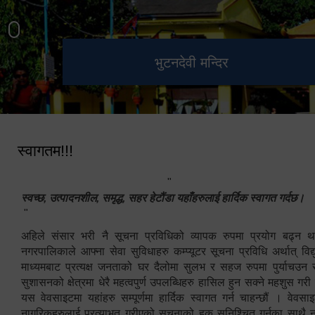
हेटौंडा उपमहानगरपालिका नगर
मनकामना डाँडाबाट देखिएको दृश्य
भुटनदेवी मन्दिर
स्मारक
कार्यपालिकाको कार्यालय
स्वागतम!!!
"
स्वच्छ, उत्पादनशील, समृद्ध, सहर हेटौंडा यहाँहरुलाई हार्दिक स्वागत गर्दछ।
"
अहिले संसार भरी नै सूचना प्रविधिको व्यापक रुपमा प्रयोग बढ्न थ
नगरपालिकाले आफ्ना सेवा सुविधाहरु कम्प्यूटर सूचना प्रविधि अर्थात् विद
माध्यमबाट प्रत्यक्ष जनताको घर दैलोमा सुलभ र सहज रुपमा पुर्याचउन
सुशासनको क्षेत्रमा धेरै महत्वपुर्ण उपलब्धिहरु हासिल हुन सक्ने महशुस गरी
यस वेवसाइटमा यहांहरु सम्पूर्णमा हार्दिक स्वागत गर्न चाहन्छौं । वेव
नागरिकहरुलाई प्रत्याभुत गरीएको सूचनाको हक सुनिश्चित गर्नुका साथै