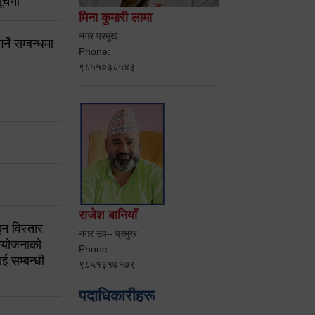
ूचना
मिना कुमारी लामा
नगर प्रमुख
ने सम्बन्धमा
Phone:
९८५५०३८५४३
राजेश बानियाँ
न विस्तार
नगर उप– प्रमुख
ियोजनाको
Phone:
ई सम्बन्धी
९८५१३१७१७९
पदाधिकारीहरू