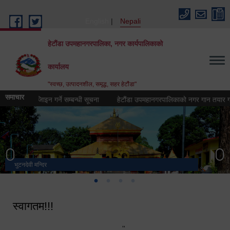
Skip to main content
English
Nepali
हेटौंडा उपमहानगरपालिका, नगर कार्यपालिकाको
कार्यालय
"स्वच्छ, उत्पादनशील, समृद्ध, सहर हेटौंडा"
समाचार
(लोगो) डिजिाइन गर्ने सम्बन्धी सूचना
हेटौंडा उपमहानगरपालिकाको नगर गान तयार गर्ने सम
भुटनदेवी मन्दिर
स्मारक
मनकामना डाँडाबाट देखिएको दृश्य
हेटौंडा उपमहानगरपालिका नगर कार्यपालिकाको कार्यालय
स्वागतम!!!
"