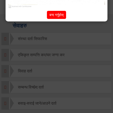
बन्द गर्नुहोस्
सेवाहरु
संस्था दर्ता सिफारिस
एकिकृत सम्पत्ति कर/घर जग्गा कर
विवाह दर्ता
सम्बन्ध विच्छेद दर्ता
बसाइ-सराई जाने/आउने दर्ता