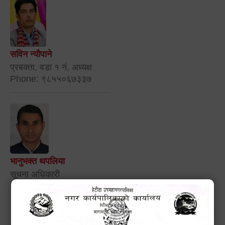
सविन न्यौपाने
प्रबक्ता, वडा १ नं. अध्यक्ष
Phone: ९८५५०६७३३७
भानुभक्त थपलिया
सूचना अधिकारी
Phone: ९८५५०१२७४२