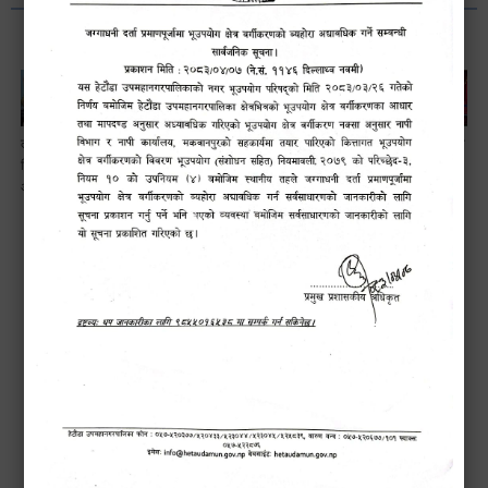
लैङ्गि असमानताका
हेटौँडा
ड्रागन फ्रुट
सामाजिक सुरक्षा तथा
विबिध पक्षहरु विषयक
उपमहानगरपालिकाबाटै
महोत्सव–२०८३
घटना दर्ता सम्बन्धी
अन्तक्रिया कार्यक्रम
प्यान र भ्याटसहितका
सफलतापूर्वक
अन्तरक्रियात्मक
कर सेवा सम्बन्धी
सम्पन्न!
कार्यक्रम
सूचना