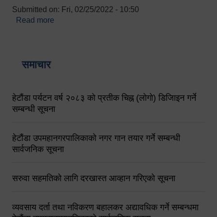
Submitted on:
Fri, 02/25/2022 - 10:50
Read more
about बारुणयन्त्र उपशाखा इन्चार्जको सम्पर्क नं.
९८४१६४५३५६ (टोल फ्रि नं.१०१) फोन नं. ०५७-५२०६७७
शव बहान चालकको नं. ९८४९५०५६००
समाचार
हेटौंडा पर्यटन वर्ष २०८३ को प्रतीक चिह्न (लोगो) डिजिाइन गर्ने
सम्बन्धी सूचना
हेटौंडा उपमहानगरपालिकाको नगर गान तयार गर्ने सम्बन्धी
सार्वजनिक सूचना
सरुवा सहमतिको लागि दरखास्त आव्हान गरिएको सूचना
व्यवसाय दर्ता तथा नविकरण बहालकर अद्यावधिक गर्ने सम्बन्धमा