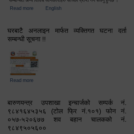
सम्बन्धित अन्य विविध जानकारीहरु सजिलै प्राप्त गर्न सक्नु हुनेछ ।
Read more
about स्वागतम!!!
English
घरबाटै अनलाइन मार्फत व्यक्तिगत घटना दर्ता
सम्बन्धी सूचना !!
Read more
about घरबाटै अनलाइन मार्फत व्यक्तिगत घटना दर्ता सम्बन्धी
सूचना !!
बारुणयन्त्र उपशाखा इन्चार्जको सम्पर्क नं.
९८४१६४५३५६ (टोल फ्रि नं.१०१) फोन नं.
०५७-५२०६७७ शव बहान चालकको नं.
९८४९५०५६००