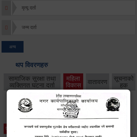
मृत्यू दर्ता
जन्म दर्ता
अन्य
थप विवरणहरु
सामाजिक सुरक्षा तथा
महिला
सूचनाको
वातावरण
व्यक्तिगत घटना दर्ता
विकास
हक
विशेष विवरणहरु
प्रेस नोट