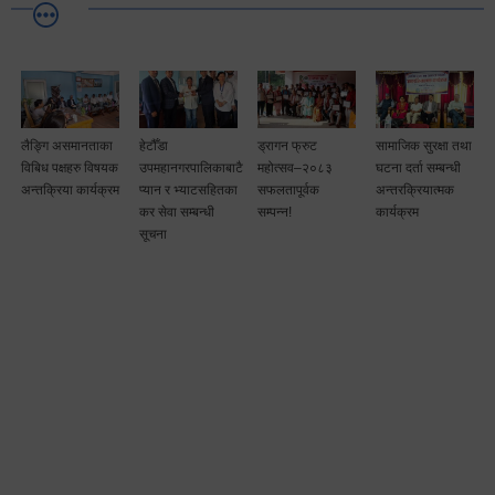
लैङ्गि असमानताका
हेटौँडा
ड्रागन फ्रुट
सामाजिक सुरक्षा तथा
विबिध पक्षहरु विषयक
उपमहानगरपालिकाबाटै
महोत्सव–२०८३
घटना दर्ता सम्बन्धी
अन्तक्रिया कार्यक्रम
प्यान र भ्याटसहितका
सफलतापूर्वक
अन्तरक्रियात्मक
कर सेवा सम्बन्धी
सम्पन्न!
कार्यक्रम
सूचना