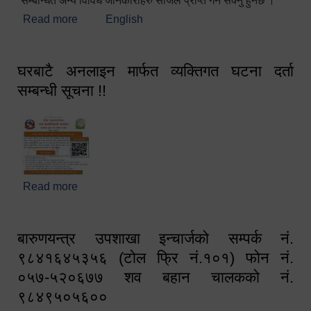
सम्बन्धित अन्य विविध जानकारीहरु सजिलै प्राप्त गर्न सक्नु हुनेछ ।
Read more
about स्वागतम!!!
English
घरबाटै अनलाइन मार्फत व्यक्तिगत घटना दर्ता
सम्बन्धी सूचना !!
Read more
about घरबाटै अनलाइन मार्फत व्यक्तिगत घटना दर्ता सम्बन्धी
सूचना !!
बारुणयन्त्र उपशाखा इन्चार्जको सम्पर्क नं.
९८४१६४५३५६ (टोल फ्रि नं.१०१) फोन नं.
०५७-५२०६७७ शव बहान चालकको नं.
९८४९५०५६००