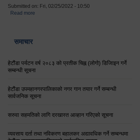
Submitted on:
Fri, 02/25/2022 - 10:50
Read more
about बारुणयन्त्र उपशाखा इन्चार्जको सम्पर्क नं.
९८४१६४५३५६ (टोल फ्रि नं.१०१) फोन नं. ०५७-५२०६७७
शव बहान चालकको नं. ९८४९५०५६००
समाचार
हेटौंडा पर्यटन वर्ष २०८३ को प्रतीक चिह्न (लोगो) डिजिाइन गर्ने
सम्बन्धी सूचना
हेटौंडा उपमहानगरपालिकाको नगर गान तयार गर्ने सम्बन्धी
सार्वजनिक सूचना
सरुवा सहमतिको लागि दरखास्त आव्हान गरिएको सूचना
व्यवसाय दर्ता तथा नविकरण बहालकर अद्यावधिक गर्ने सम्बन्धमा