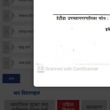
विवाह दर्ता
सम्बन्ध विच्छेद दर्ता
बसाइ-सराई जाने/आउने दर्ता
मृत्यू दर्ता
जन्म दर्ता
अन्य
थप विवरणहरु
सामाजिक सुरक्षा तथा
महिला
वातावरण
व्यक्तिगत घटना दर्ता
विकास