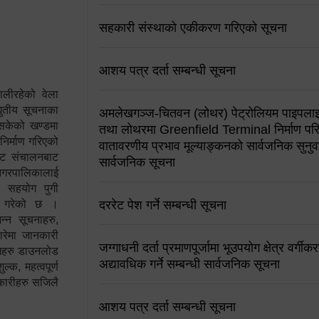
सहकारी संस्थाको एकीकरण गरिएको सूचना
आशय पत्र दर्ता सम्बन्धी सूचना
ालीरहेको वेला
्युतीय सूचनाका
अमलेखगञ्ज-चितवन (लोथर) पेट्रोलियम पाइपलाइ
 सकेको खण्डमा
तथा लोथरमा Greenfield Terminal निर्माण पर
 निर्माण गरिएको
वातावरणीय प्रभाव मूल्याङ्कनको सार्वजनिक सुनुवा
साइट संचालनबाट
सार्वजनिक सूचना
 नगरपालिकालाई
न सहयोग पुगी
स गरेको छ ।
दररेट पेश गर्ने सम्बन्धी सूचना
्न सूचनाहरु,
ारेमा जानकारी
जग्गाधनी दर्ता प्रमाणपूर्जामा भूउपयोग क्षेत्र वर्गी
रामहरु डाउनलोड
अद्यावधिक गर्ने सम्बन्धी सार्वजनिक सूचना
क, महत्वपूर्ण
कारीहरु सजिलै
आशय पत्र दर्ता सम्बन्धी सूचना