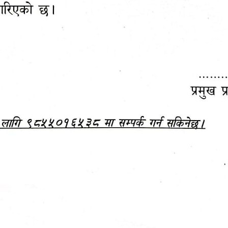
महानगरपालिकाबाटै प्यान र
ड्रागन फ्रुट महोत्सव–२०८३
ा कर सेवा सम्बन्धी सूचना
सफलतापूर्वक सम्पन्न!
जानकारी
बजेट,
आम्दानी र
दस्तावेज
खर्च
अन्य विवरणहरु