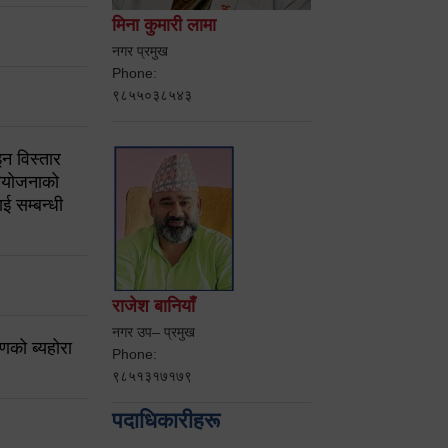
मिना कुमारी लामा
नगर प्रमुख
Phone:
९८५५०३८५४३
न विस्तार
ियोजनाको
ई सम्बन्धी
राजेश बानियाँ
नगर उप– प्रमुख
करणको ब्यहोरा
Phone:
९८५१३१७१७९
पदाधिकारीहरू