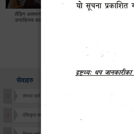
लैङ्गि असमानताका विबिध पक्षहरु विषयक
हेटौँडा उप
अन्तक्रिया कार्यक्रम
भ्याटसहितक
सेवाहरु
संस्था दर्ता सिफारिस
एकिकृत सम्पत्ति कर/घर जग्गा कर