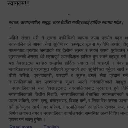
स्वागतम!!!
"
स्वच्छ, उत्पादनशील, समृद्ध, सहर हेटौंडा यहाँहरुलाई हार्दिक स्वागत गर्दछ।
"
अहिले संसार भरी नै सूचना प्रविधिको व्यापक रुपमा प्रयोग बढ्न थ
नगरपालिकाले आफ्ना सेवा सुविधाहरु कम्प्यूटर सूचना प्रविधि अर्थात् विद
माध्यमबाट प्रत्यक्ष जनताको घर दैलोमा सुलभ र सहज रुपमा पुर्याचउन
सुशासनको क्षेत्रमा धेरै महत्वपुर्ण उपलब्धिहरु हासिल हुन सक्ने महशुस गरी
यस वेवसाइटमा यहांहरु सम्पूर्णमा हार्दिक स्वागत गर्न चाहन्छौं । वेव
नागरिकहरुलाई प्रत्याभुत गरीएको सूचनाको हक सुनिश्चित गर्नुका साथै
छीटो छरितो, प्रभावकारी, पारदर्शी र सुलभ ढंगले सेवा प्रदान गर्
नगरपालिकाको कर प्रशासनमा सुधार आउने नगरपालिकाले महशु
नगरपालिकाको यस वेवसाइटबाट नगरपालिकाबाट प्रकाशन हुने विभिन
नगरपालिकाको वित्तीय स्थिति, नगरपालिकाको बैधानिक व्यवस्थापनको ब
पाउन सकिने, जन्म, मृत्यु, बसाइसराइ, विवाह दर्ता, र सिफारिश जस्ता फा
गर्न सकिनुका साथै नगर परिषद, नगरपालिकाको आन्तरिक राजश्व, कर, शुल्
निर्णय लगायत नगर र नगरपालिका कार्यालयसंग सम्बन्धित अन्य विविध जान
प्राप्त गर्न सक्नु हुनेछ ।
Read more
about स्वागतम!!!
English