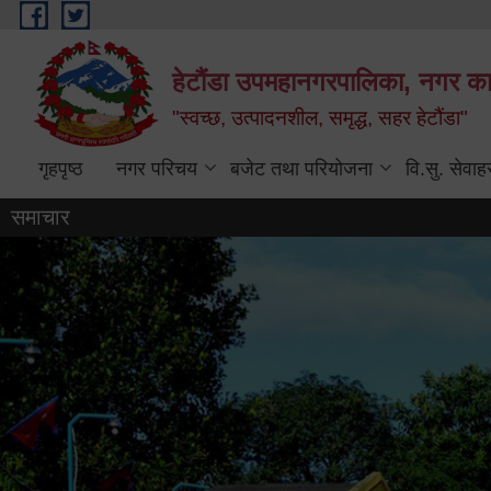
Skip to main content
हेटौंडा उपमहानगरपालिका, नगर कार
"स्वच्छ, उत्पादनशील, समृद्ध, सहर हेटौंडा"
गृहपृष्ठ
नगर परिचय
बजेट तथा परियोजना
वि.सु. सेवाह
समाचार