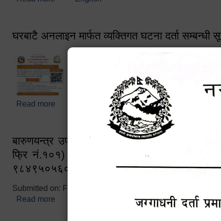
घरबाटै अनलाइन मार्फत व्यक्तिगत घटना दर्ता सम्बन्धी स
Read more
about घरबाटै अनलाइन मार्फत व्यक्तिगत घटना दर्ता सम्बन्धी
बारुणयन्त्र उपशाखा इन्चार्जको सम्पर्क नं. ९८४१६
फ्रि नं.१०१) फोन नं. ०५७-५२०६७७ शव बहान च
९८४९५०५६००
Submitted on:
Fri, 02/25/2022 - 10:50
Read more
about बारुणयन्त्र उपशाखा इन्चार्जको सम्पर्क नं. ९८४
नं.१०१) फोन नं. ०५७-५२०६७७ शव बहान चालकको नं. 