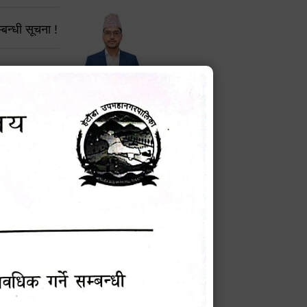
बन्धी सूचना !
चना
टेक बहादुर वली
प्रमुख प्रशासकीय अधिकृत
मेवारी
Phone: 9855010111
 सूचना
सविन न्यौपाने
प्रबक्ता, वडा १ नं. अध्यक्ष
म्बन्धी
Phone: ९८५५०६७३३७