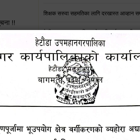
शिक्षक सरुवा सहमतिका लागि दरखास्त आव्हान सम्
ूचना !!
हेटौंडा उपमहानगरपालिकाको सूची दर्ता सम्बन्धी सू
चुरियामाई सुरुङको संरक्षण तथा व्यवस्थापनको जिम्
समितिलाई हस्तान्तरण
 सूचना !!
पोषाक र परिचयपत्र अनिवार्य लगाउने सम्बन्धमा ।
४५३५६ (टोल
राजश्व संकलन सेवा बन्द रहने सम्बन्धी सार्वजनिक
ालकको नं.
नदीजन्य पदार्थको बिक्री-वितरणमा रोक लगाइएको स
सूचना !
१६४५३५६ (टोल फ्रि
९८४९५०५६००
थप