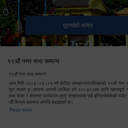
हेटौंडा उपमहानगरपालिका नगर
मनकामना डाँडाबाट देखिएको दृश्य
भुटनदेवी मन्दिर
स्मारक
कार्यपालिकाको कार्यालय
१९औं नगर सभा सम्पन्न
१९औं नगर सभा सम्पन्न
आज मिति २०८३।०३।०९ गते हेटौंडा उपमहानगरपालिकाको १९औं नगर सभ
सुरु भएको छ।सभामा आगामी आर्थिक वर्ष २०८३/८४का लागि महत्त्वपूर्ण नी
तथा बजेट र क्षेत्रगत कार्यक्रम सुत्र सफ्ट्वयरमा सबै इन्ट्रिभैसकेको बजेट 
गर्दै विस्तृत छलफल अगाडि बढाइएको छ।
Read more
about १९औं नगर सभा सम्पन्न