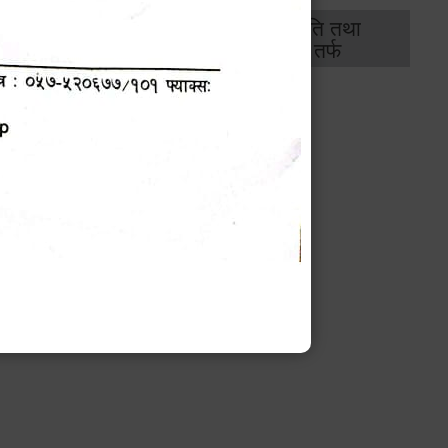
थिक
राजस्व
भवन अनुमति तथा
ास
तर्फ
मापदण्ड तर्फ