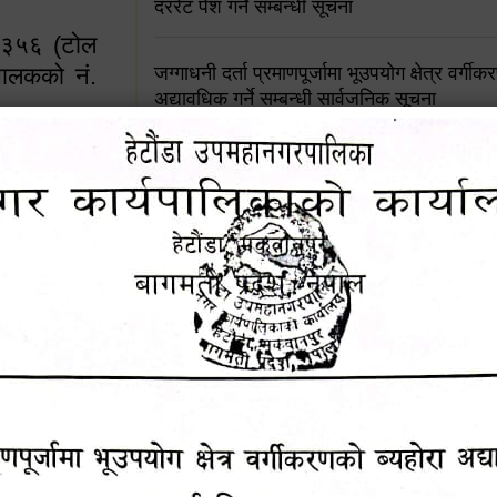
दररेट पेश गर्ने सम्बन्धी सूचना
४५३५६ (टोल
ालकको नं.
जग्गाधनी दर्ता प्रमाणपूर्जामा भूउपयोग क्षेत्र वर्गी
अद्यावधिक गर्ने सम्बन्धी सार्वजनिक सूचना
आशय पत्र दर्ता सम्बन्धी सूचना
१६४५३५६ (टोल फ्रि
९८४९५०५६००
शिक्षक सरुवा सहमतिका लागि दरखास्त आव्हान सम्
हेटौंडा उपमहानगरपालिकाको सूची दर्ता सम्बन्धी सू
चुरियामाई सुरुङको संरक्षण तथा व्यवस्थापनको जिम्
समितिलाई हस्तान्तरण
पोषाक र परिचयपत्र अनिवार्य लगाउने सम्बन्धमा ।