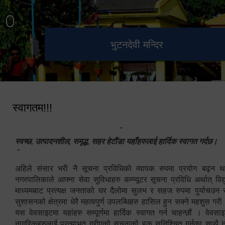
हेटौंडा उपमहानगरपालिका नगर
मनकामना डाँडाबाट देखिएको दृश्य
भुटनदेवी मन्दिर
स्मारक
कार्यपालिकाको कार्यालय
स्वागतम!!!
"
स्वच्छ, उत्पादनशील, समृद्ध, सहर हेटौंडा यहाँहरुलाई हार्दिक स्वागत गर्दछ।
"
अहिले संसार भरी नै सूचना प्रविधिको व्यापक रुपमा प्रयोग बढ्न थ
नगरपालिकाले आफ्ना सेवा सुविधाहरु कम्प्यूटर सूचना प्रविधि अर्थात् विद
माध्यमबाट प्रत्यक्ष जनताको घर दैलोमा सुलभ र सहज रुपमा पुर्याचउन
सुशासनको क्षेत्रमा धेरै महत्वपुर्ण उपलब्धिहरु हासिल हुन सक्ने महशुस गरी
यस वेवसाइटमा यहांहरु सम्पूर्णमा हार्दिक स्वागत गर्न चाहन्छौं । वेव
नागरिकहरुलाई प्रत्याभुत गरीएको सूचनाको हक सुनिश्चित गर्नुका साथै