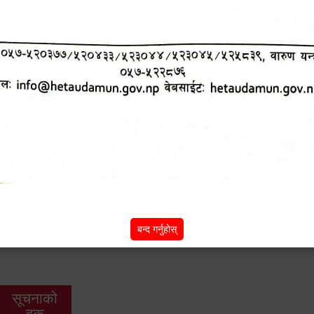
शिक्षा
स्वास्थ्य
आर्
तर्फ
तर्फ
विक
विशेष सुविधाहरु
सामी परियोजना
(active tab)
बन्द गर्नुहोस्
सूचनाको
हक