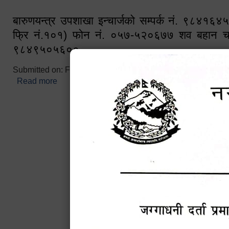
बारुणयन्त्र उपशाखा इन्चार्जको सम्पर्क नं. ९८४१६
फ्रि नं.१०१) फोन नं. ०५७-५२०६७७ शव बहान च
९८४९५०५६००
Submitted on:
Fri, 02/25/2022 - 10:50
Read more
about बारुणयन्त्र उपशाखा इन्चार्जको सम्पर्क नं. ९८४
नं.१०१) फोन नं. ०५७-५२०६७७ शव बहान चालकको नं. 