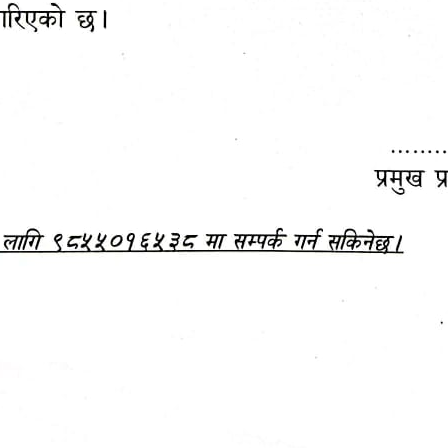
महानगरपालिकाबाटै प्यान र
ड्रागन फ्रुट महोत्सव–२०८३
ा कर सेवा सम्बन्धी सूचना
सफलतापूर्वक सम्पन्न!
जानकारी
बजेट,
आम्दानी र
दस्तावेज
खर्च
अन्य विवरणहरु