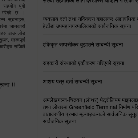
सरुवा सहमतिको लागि दरखास्त आव्हान गरिएको स
न सहयोग पुगी
स गरेको छ ।
व्यवसाय दर्ता तथा नविकरण बहालकर अद्यावधिक गर्
्न सूचनाहरु,
हेटौंडा उपमहानगरपालिकाको सार्वजनिक सूचना
ारेमा जानकारी
रामहरु डाउनलोड
क, महत्वपूर्ण
एकिकृत सम्पत्तीकर बुझाउने सम्बन्धी सूचना
कारीहरु सजिलै
सहकारी संस्थाको एकीकरण गरिएको सूचना
आशय पत्र दर्ता सम्बन्धी सूचना
ूचना !!
अमलेखगञ्ज-चितवन (लोथर) पेट्रोलियम पाइपलाइ
तथा लोथरमा Greenfield Terminal निर्माण पर
वातावरणीय प्रभाव मूल्याङ्कनको सार्वजनिक सुनुवा
सार्वजनिक सूचना
 सूचना !!