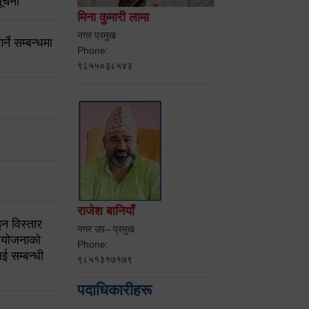
ूचना
मिना कुमारी लामा
नगर प्रमुख
ने सम्बन्धमा
Phone:
९८५५०३८५४३
राजेश बानियाँ
न विस्तार
नगर उप– प्रमुख
ियोजनाको
Phone:
ई सम्बन्धी
९८५१३१७१७९
पदाधिकारीहरू