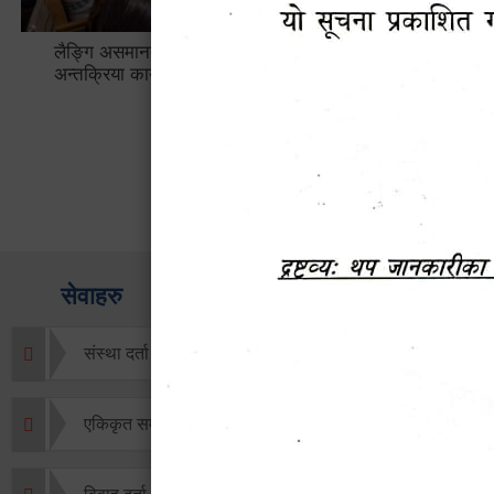
लैङ्गि असमानताका विबिध पक्षहरु विषयक
हेटौँडा उप
अन्तक्रिया कार्यक्रम
भ्याटसहितक
सेवाहरु
संस्था दर्ता सिफारिस
एकिकृत सम्पत्ति कर/घर जग्गा कर