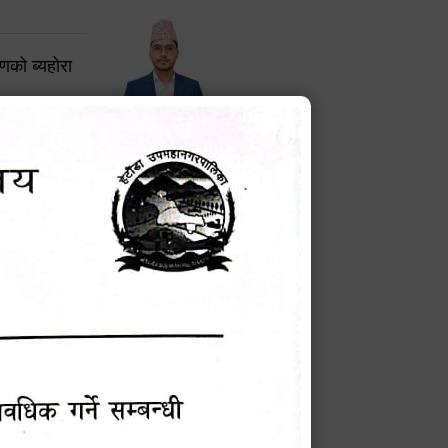
करणको ब्यहोरा
टेक बहादुर वली
प्रमुख प्रशासकीय अधिकृत
Phone: 9855010111
बन्धी सूचना !
चना
मेवारी
सविन न्यौपाने
प्रबक्ता, वडा १ नं. अध्यक्ष
Phone: ९८५५०६७३३७