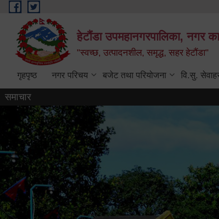
Skip to main content
हेटौंडा उपमहानगरपालिका, नगर कार
"स्वच्छ, उत्पादनशील, समृद्ध, सहर हेटौंडा"
गृहपृष्ठ
नगर परिचय
बजेट तथा परियोजना
वि.सु. सेवाह
समाचार