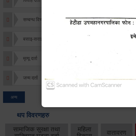
विवाह दर्ता
सम्बन्ध विच्छेद दर्ता
बसाइ-सराई जाने/आउने दर्ता
मृत्यू दर्ता
जन्म दर्ता
अन्य
थप विवरणहरु
सामाजिक सुरक्षा तथा
महिला
वातावरण
व्यक्तिगत घटना दर्ता
विकास