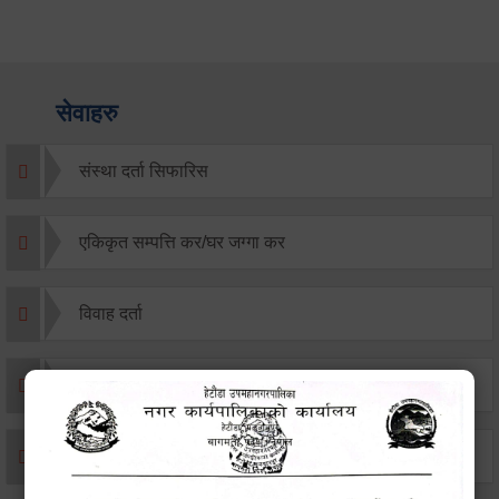
सेवाहरु
संस्था दर्ता सिफारिस
एकिकृत सम्पत्ति कर/घर जग्गा कर
विवाह दर्ता
सम्बन्ध विच्छेद दर्ता
बसाइ-सराई जाने/आउने दर्ता