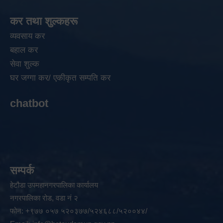
कर तथा शुल्कहरू
व्यवसाय कर
बहाल कर
सेवा शुल्क
घर जग्गा कर/ एकीकृत सम्पति कर
chatbot
सम्पर्क
हेटौडा उपमहानगरपालिका कार्यालय
नगरपालिका रोड, वडा नं २
फोन: +९७७ ०५७ ५२०३७७/५२४६८८/५२००४४/