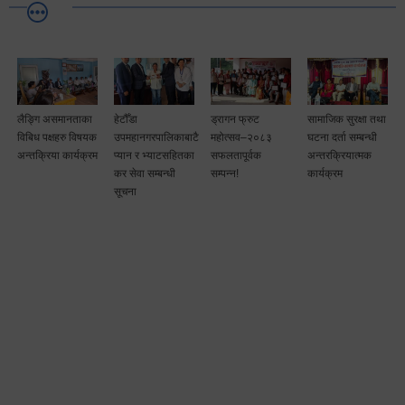
लैङ्गि असमानताका
हेटौँडा
ड्रागन फ्रुट
सामाजिक सुरक्षा तथा
विबिध पक्षहरु विषयक
उपमहानगरपालिकाबाटै
महोत्सव–२०८३
घटना दर्ता सम्बन्धी
अन्तक्रिया कार्यक्रम
प्यान र भ्याटसहितका
सफलतापूर्वक
अन्तरक्रियात्मक
कर सेवा सम्बन्धी
सम्पन्न!
कार्यक्रम
सूचना