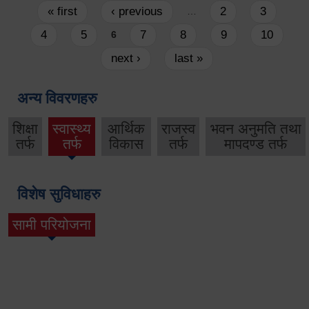
Pages
« first
‹ previous
2
3
…
4
5
7
8
9
10
6
next ›
last »
अन्य विवरणहरु
शिक्षा
स्वास्थ्य
आर्थिक
राजस्व
भवन अनुमति तथा
तर्फ
तर्फ
विकास
तर्फ
मापदण्ड तर्फ
विशेष सुविधाहरु
सामी परियोजना
(active tab)