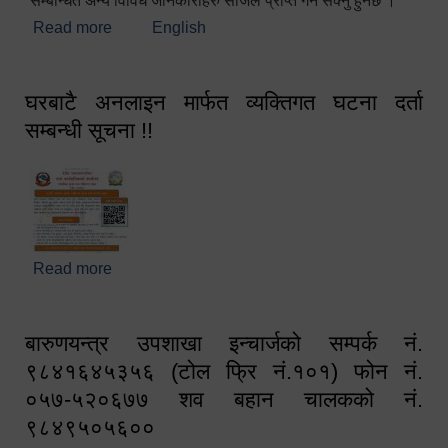
सम्बन्धित अन्य विविध जानकारीहरु सजिलै प्राप्त गर्न सक्नु हुनेछ ।
Read more
about स्वागतम!!!
English
घरबाटै अनलाइन मार्फत व्यक्तिगत घटना दर्ता
सम्बन्धी सूचना !!
Read more
about घरबाटै अनलाइन मार्फत व्यक्तिगत घटना दर्ता सम्बन्धी
सूचना !!
बारुणयन्त्र उपशाखा इन्चार्जको सम्पर्क नं.
९८४१६४५३५६ (टोल फ्रि नं.१०१) फोन नं.
०५७-५२०६७७ शव बहान चालकको नं.
९८४९५०५६००