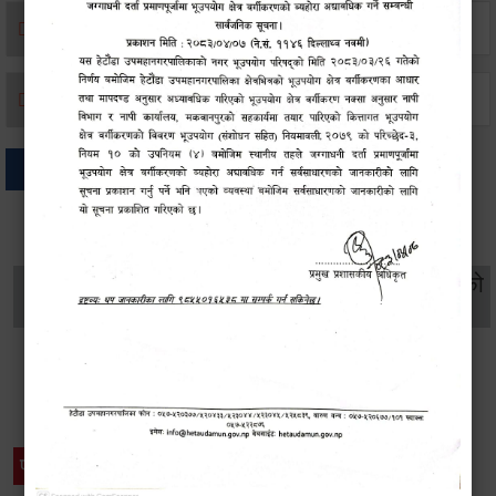
मृत्यू दर्ता
जन्म दर्ता
अन्य
थप विवरणहरु
सामाजिक सुरक्षा तथा
महिला
सूचनाको
वातावरण
व्यक्तिगत घटना दर्ता
विकास
हक
विशेष विवरणहरु
प्रेस नोट