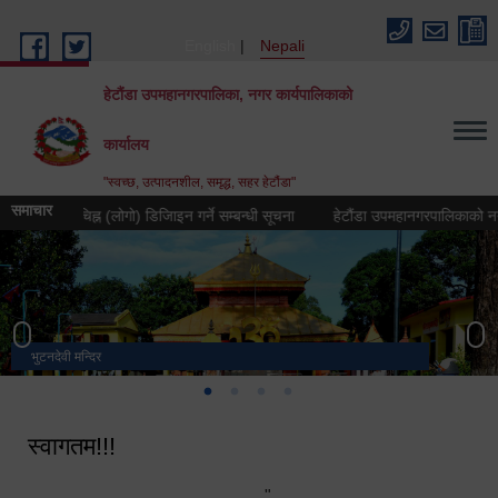
Skip to main content
English
Nepali
हेटौंडा उपमहानगरपालिका, नगर कार्यपालिकाको
कार्यालय
"स्वच्छ, उत्पादनशील, समृद्ध, सहर हेटौंडा"
समाचार
प्रतीक चिह्न (लोगो) डिजिाइन गर्ने सम्बन्धी सूचना
हेटौंडा उपमहानगरपालिकाको नगर गान त
भुटनदेवी मन्दिर
स्मारक
मनकामना डाँडाबाट देखिएको दृश्य
हेटौंडा उपमहानगरपालिका नगर कार्यपालिकाको कार्यालय
स्वागतम!!!
"