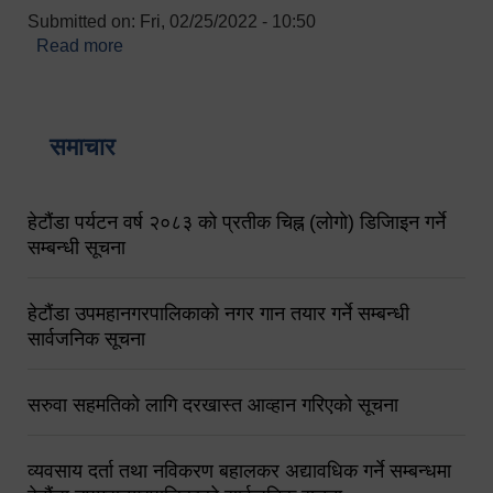
Submitted on:
Fri, 02/25/2022 - 10:50
Read more
about बारुणयन्त्र उपशाखा इन्चार्जको सम्पर्क नं.
९८४१६४५३५६ (टोल फ्रि नं.१०१) फोन नं. ०५७-५२०६७७
शव बहान चालकको नं. ९८४९५०५६००
समाचार
हेटौंडा पर्यटन वर्ष २०८३ को प्रतीक चिह्न (लोगो) डिजिाइन गर्ने
सम्बन्धी सूचना
हेटौंडा उपमहानगरपालिकाको नगर गान तयार गर्ने सम्बन्धी
सार्वजनिक सूचना
सरुवा सहमतिको लागि दरखास्त आव्हान गरिएको सूचना
व्यवसाय दर्ता तथा नविकरण बहालकर अद्यावधिक गर्ने सम्बन्धमा