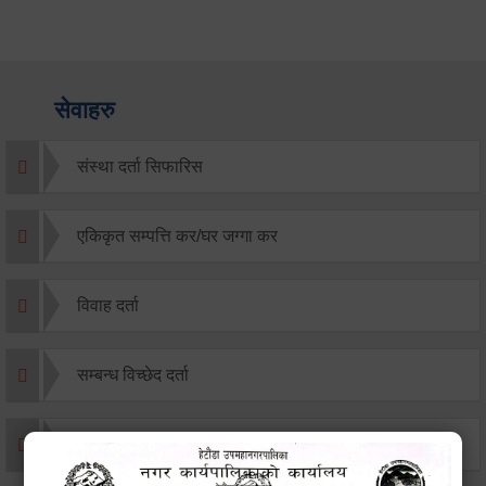
सेवाहरु
संस्था दर्ता सिफारिस
एकिकृत सम्पत्ति कर/घर जग्गा कर
विवाह दर्ता
सम्बन्ध विच्छेद दर्ता
बसाइ-सराई जाने/आउने दर्ता