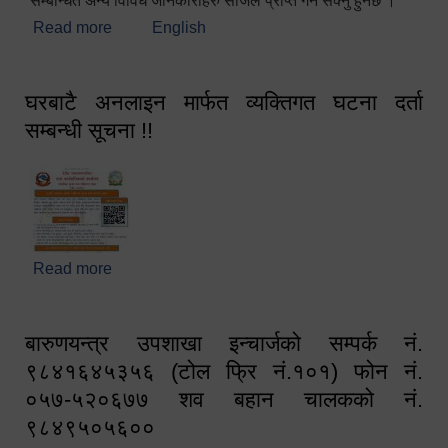
सम्बन्धित अन्य विविध जानकारीहरु सजिलै प्राप्त गर्न सक्नु हुनेछ ।
Read more
about स्वागतम!!!
English
घरबाटै अनलाइन मार्फत व्यक्तिगत घटना दर्ता
सम्बन्धी सूचना !!
Read more
about घरबाटै अनलाइन मार्फत व्यक्तिगत घटना दर्ता सम्बन्धी
सूचना !!
बारुणयन्त्र उपशाखा इन्चार्जको सम्पर्क नं.
९८४१६४५३५६ (टोल फ्रि नं.१०१) फोन नं.
०५७-५२०६७७ शव बहान चालकको नं.
९८४९५०५६००