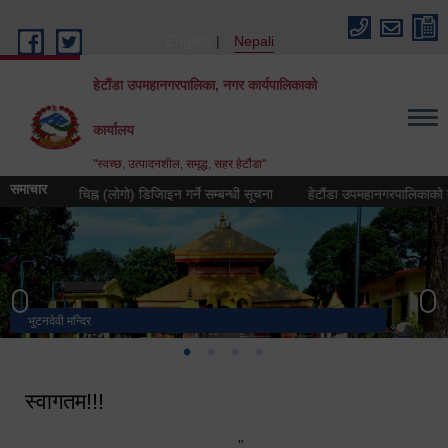
Skip to main content
English
Nepali
हेटौंडा उपमहानगरपालिका, नगर कार्यपालिकाको
कार्यालय
"स्वच्छ, उत्पादनशील, समृद्ध, सहर हेटौंडा"
समाचार
प्रतीक चिह्न (लोगो) डिजिाइन गर्ने सम्बन्धी सूचना
हेटौंडा उपमहानगरपालिकाको नगर गान त
भुटनदेवी मन्दिर
स्मारक
मनकामना डाँडाबाट देखिएको दृश्य
हेटौंडा उपमहानगरपालिका नगर कार्यपालिकाको कार्यालय
स्वागतम!!!
"