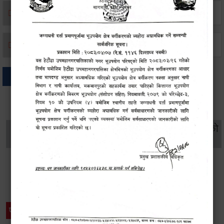
मृत्यू दर्ता
जन्म दर्ता
अन्य
थप विवरणहरु
सामाजिक सुरक्षा तथा
महिला
सूचनाको
वातावरण
व्यक्तिगत घटना दर्ता
विकास
हक
विशेष विवरणहरु
प्रेस नोट