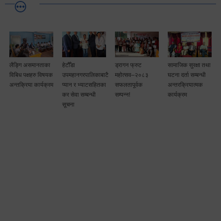
लैङ्गि असमानताका
हेटौँडा
ड्रागन फ्रुट
सामाजिक सुरक्षा तथा
विबिध पक्षहरु विषयक
उपमहानगरपालिकाबाटै
महोत्सव–२०८३
घटना दर्ता सम्बन्धी
अन्तक्रिया कार्यक्रम
प्यान र भ्याटसहितका
सफलतापूर्वक
अन्तरक्रियात्मक
कर सेवा सम्बन्धी
सम्पन्न!
कार्यक्रम
सूचना