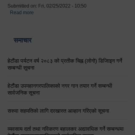
Submitted on:
Fri, 02/25/2022 - 10:50
Read more
about बारुणयन्त्र उपशाखा इन्चार्जको सम्पर्क नं.
९८४१६४५३५६ (टोल फ्रि नं.१०१) फोन नं. ०५७-५२०६७७
शव बहान चालकको नं. ९८४९५०५६००
समाचार
हेटौंडा पर्यटन वर्ष २०८३ को प्रतीक चिह्न (लोगो) डिजिाइन गर्ने
सम्बन्धी सूचना
हेटौंडा उपमहानगरपालिकाको नगर गान तयार गर्ने सम्बन्धी
सार्वजनिक सूचना
सरुवा सहमतिको लागि दरखास्त आव्हान गरिएको सूचना
व्यवसाय दर्ता तथा नविकरण बहालकर अद्यावधिक गर्ने सम्बन्धमा