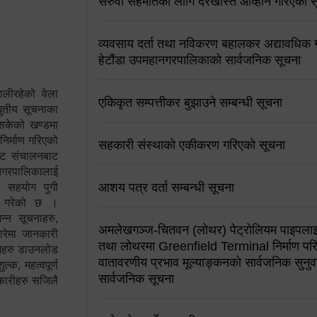
सरुवा सहमतिको लागि दरखास्त आव्हान गरिएको स
व्यवसाय दर्ता तथा नविकरण बहालकर अद्यावधिक गर्
हेटौंडा उपमहानगरपालिकाको सार्वजनिक सूचना
ालीरहेको वेला
एकिकृत सम्पत्तीकर बुझाउने सम्बन्धी सूचना
्युतीय सूचनाका
 सकेको खण्डमा
 निर्माण गरिएको
सहकारी संस्थाको एकीकरण गरिएको सूचना
साइट संचालनबाट
 नगरपालिकालाई
आशय पत्र दर्ता सम्बन्धी सूचना
न सहयोग पुगी
स गरेको छ ।
्न सूचनाहरु,
अमलेखगञ्ज-चितवन (लोथर) पेट्रोलियम पाइपलाइ
ारेमा जानकारी
तथा लोथरमा Greenfield Terminal निर्माण पर
रामहरु डाउनलोड
वातावरणीय प्रभाव मूल्याङ्कनको सार्वजनिक सुनुवा
क, महत्वपूर्ण
सार्वजनिक सूचना
कारीहरु सजिलै