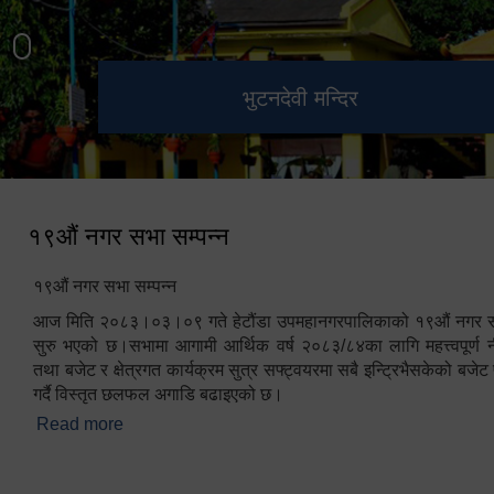
हेटौंडा उपमहानगरपालिका नगर
मनकामना डाँडाबाट देखिएको दृश्य
भुटनदेवी मन्दिर
स्मारक
कार्यपालिकाको कार्यालय
१९औं नगर सभा सम्पन्न
१९औं नगर सभा सम्पन्न
आज मिति २०८३।०३।०९ गते हेटौंडा उपमहानगरपालिकाको १९औं नगर सभ
सुरु भएको छ।सभामा आगामी आर्थिक वर्ष २०८३/८४का लागि महत्त्वपूर्ण नी
तथा बजेट र क्षेत्रगत कार्यक्रम सुत्र सफ्ट्वयरमा सबै इन्ट्रिभैसकेको बजेट 
गर्दै विस्तृत छलफल अगाडि बढाइएको छ।
Read more
about १९औं नगर सभा सम्पन्न