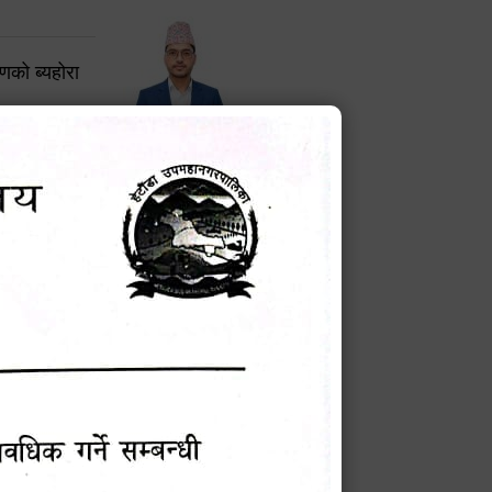
करणको ब्यहोरा
टेक बहादुर वली
प्रमुख प्रशासकीय अधिकृत
Phone: 9855010111
बन्धी सूचना !
चना
मेवारी
सविन न्यौपाने
प्रबक्ता, वडा १ नं. अध्यक्ष
Phone: ९८५५०६७३३७