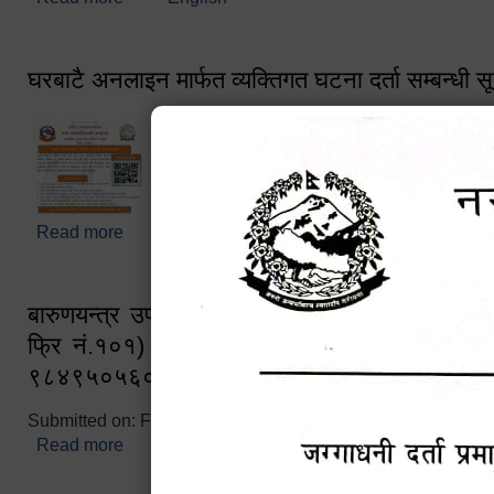
घरबाटै अनलाइन मार्फत व्यक्तिगत घटना दर्ता सम्बन्धी स
Read more
about घरबाटै अनलाइन मार्फत व्यक्तिगत घटना दर्ता सम्बन्धी
बारुणयन्त्र उपशाखा इन्चार्जको सम्पर्क नं. ९८४१६
फ्रि नं.१०१) फोन नं. ०५७-५२०६७७ शव बहान च
९८४९५०५६००
Submitted on:
Fri, 02/25/2022 - 10:50
Read more
about बारुणयन्त्र उपशाखा इन्चार्जको सम्पर्क नं. ९८४
नं.१०१) फोन नं. ०५७-५२०६७७ शव बहान चालकको नं. 