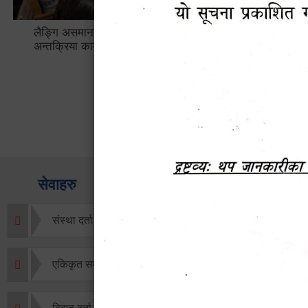
लैङ्गि असमानताका विबिध पक्षहरु विषयक
हेटौँडा उप
अन्तक्रिया कार्यक्रम
भ्याटसहितक
सेवाहरु
संस्था दर्ता सिफारिस
एकिकृत सम्पत्ति कर/घर जग्गा कर