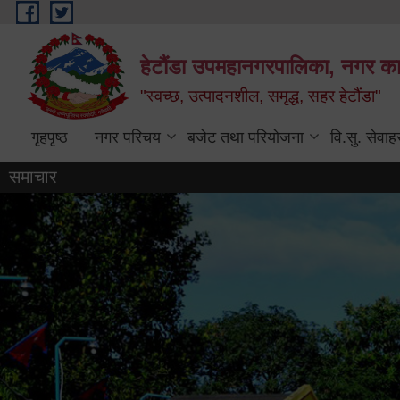
Skip to main content
हेटौंडा उपमहानगरपालिका, नगर कार
"स्वच्छ, उत्पादनशील, समृद्ध, सहर हेटौंडा"
गृहपृष्ठ
नगर परिचय
बजेट तथा परियोजना
वि.सु. सेवाह
समाचार