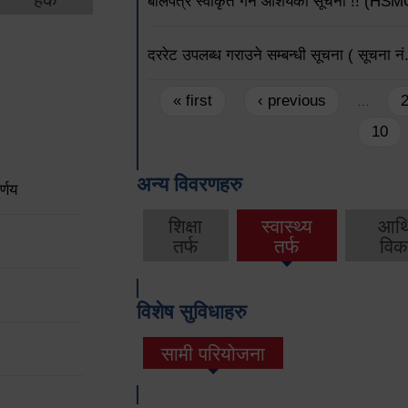
बोलपत्र स्वीकृत गर्ने आशयको सूचना !! (
दररेट उपलब्ध गराउने सम्बन्धी सूचना ( स
Pages
« first
‹ previous
…
10
अन्य विवरणहरु
्णय
शिक्षा
स्वास्थ्य
आर्
तर्फ
तर्फ
विक
विशेष सुविधाहरु
सामी परियोजना
(active tab)