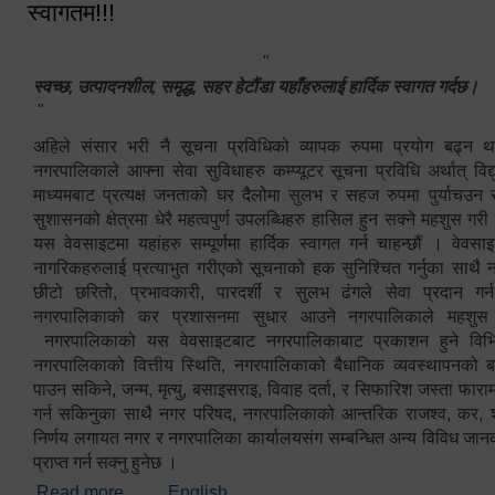
स्वागतम!!!
"
स्वच्छ, उत्पादनशील, समृद्ध, सहर हेटौंडा यहाँहरुलाई हार्दिक स्वागत गर्दछ।
"
अहिले संसार भरी नै सूचना प्रविधिको व्यापक रुपमा प्रयोग बढ्न थ
नगरपालिकाले आफ्ना सेवा सुविधाहरु कम्प्यूटर सूचना प्रविधि अर्थात् विद
माध्यमबाट प्रत्यक्ष जनताको घर दैलोमा सुलभ र सहज रुपमा पुर्याचउन
सुशासनको क्षेत्रमा धेरै महत्वपुर्ण उपलब्धिहरु हासिल हुन सक्ने महशुस गरी
यस वेवसाइटमा यहांहरु सम्पूर्णमा हार्दिक स्वागत गर्न चाहन्छौं । वेव
नागरिकहरुलाई प्रत्याभुत गरीएको सूचनाको हक सुनिश्चित गर्नुका साथै
छीटो छरितो, प्रभावकारी, पारदर्शी र सुलभ ढंगले सेवा प्रदान गर्
नगरपालिकाको कर प्रशासनमा सुधार आउने नगरपालिकाले महशु
नगरपालिकाको यस वेवसाइटबाट नगरपालिकाबाट प्रकाशन हुने विभिन
नगरपालिकाको वित्तीय स्थिति, नगरपालिकाको बैधानिक व्यवस्थापनको ब
पाउन सकिने, जन्म, मृत्यु, बसाइसराइ, विवाह दर्ता, र सिफारिश जस्ता फा
गर्न सकिनुका साथै नगर परिषद, नगरपालिकाको आन्तरिक राजश्व, कर, शुल्
निर्णय लगायत नगर र नगरपालिका कार्यालयसंग सम्बन्धित अन्य विविध जान
प्राप्त गर्न सक्नु हुनेछ ।
Read more
about स्वागतम!!!
English