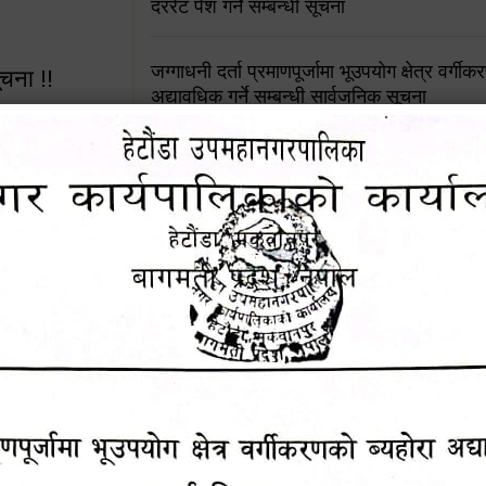
दररेट पेश गर्ने सम्बन्धी सूचना
जग्गाधनी दर्ता प्रमाणपूर्जामा भूउपयोग क्षेत्र वर्गी
ूचना !!
अद्यावधिक गर्ने सम्बन्धी सार्वजनिक सूचना
आशय पत्र दर्ता सम्बन्धी सूचना
शिक्षक सरुवा सहमतिका लागि दरखास्त आव्हान सम्
 सूचना !!
हेटौंडा उपमहानगरपालिकाको सूची दर्ता सम्बन्धी सू
४५३५६ (टोल
ालकको नं.
चुरियामाई सुरुङको संरक्षण तथा व्यवस्थापनको जिम्
समितिलाई हस्तान्तरण
१६४५३५६ (टोल फ्रि
पोषाक र परिचयपत्र अनिवार्य लगाउने सम्बन्धमा ।
९८४९५०५६००