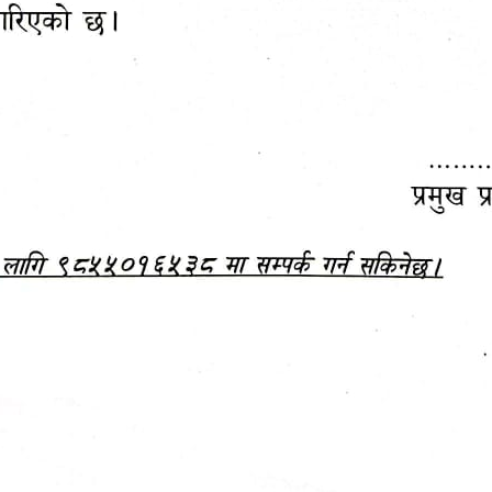
महानगरपालिकाबाटै प्यान र
ड्रागन फ्रुट महोत्सव–२०८३
ा कर सेवा सम्बन्धी सूचना
सफलतापूर्वक सम्पन्न!
जानकारी
बजेट,
आम्दानी र
दस्तावेज
खर्च
दररेट उपलब्ध गराउने सम्बन्धी सूचना !!