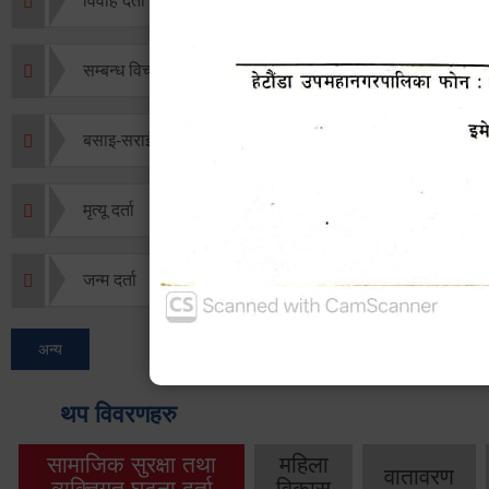
विवाह दर्ता
सम्बन्ध विच्छेद दर्ता
बसाइ-सराई जाने/आउने दर्ता
मृत्यू दर्ता
जन्म दर्ता
अन्य
थप विवरणहरु
सामाजिक सुरक्षा तथा
महिला
वातावरण
व्यक्तिगत घटना दर्ता
विकास