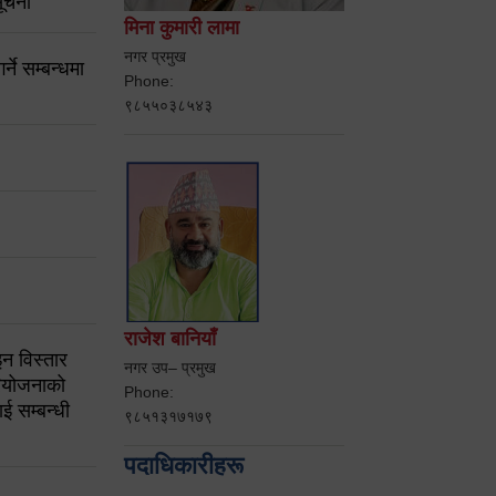
ूचना
मिना कुमारी लामा
नगर प्रमुख
ने सम्बन्धमा
Phone:
९८५५०३८५४३
राजेश बानियाँ
न विस्तार
नगर उप– प्रमुख
ियोजनाको
Phone:
ई सम्बन्धी
९८५१३१७१७९
पदाधिकारीहरू