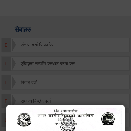
सेवाहरु
संस्था दर्ता सिफारिस
एकिकृत सम्पत्ति कर/घर जग्गा कर
विवाह दर्ता
सम्बन्ध विच्छेद दर्ता
बसाइ-सराई जाने/आउने दर्ता