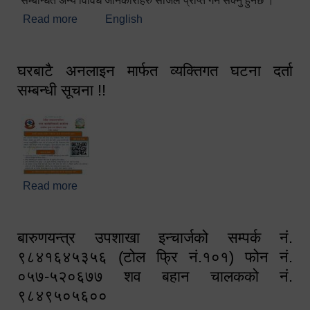
सम्बन्धित अन्य विविध जानकारीहरु सजिलै प्राप्त गर्न सक्नु हुनेछ ।
Read more
about स्वागतम!!!
English
घरबाटै अनलाइन मार्फत व्यक्तिगत घटना दर्ता
सम्बन्धी सूचना !!
Read more
about घरबाटै अनलाइन मार्फत व्यक्तिगत घटना दर्ता सम्बन्धी
सूचना !!
बारुणयन्त्र उपशाखा इन्चार्जको सम्पर्क नं.
९८४१६४५३५६ (टोल फ्रि नं.१०१) फोन नं.
०५७-५२०६७७ शव बहान चालकको नं.
९८४९५०५६००