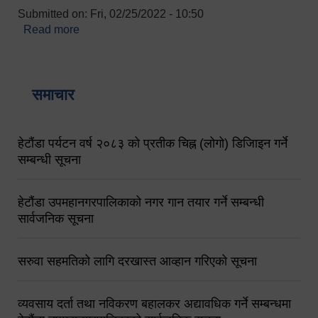
Submitted on:
Fri, 02/25/2022 - 10:50
Read more
about बारुणयन्त्र उपशाखा इन्चार्जको सम्पर्क नं.
९८४१६४५३५६ (टोल फ्रि नं.१०१) फोन नं. ०५७-५२०६७७
शव बहान चालकको नं. ९८४९५०५६००
समाचार
हेटौंडा पर्यटन वर्ष २०८३ को प्रतीक चिह्न (लोगो) डिजिाइन गर्ने
सम्बन्धी सूचना
हेटौंडा उपमहानगरपालिकाको नगर गान तयार गर्ने सम्बन्धी
सार्वजनिक सूचना
सरुवा सहमतिको लागि दरखास्त आव्हान गरिएको सूचना
व्यवसाय दर्ता तथा नविकरण बहालकर अद्यावधिक गर्ने सम्बन्धमा