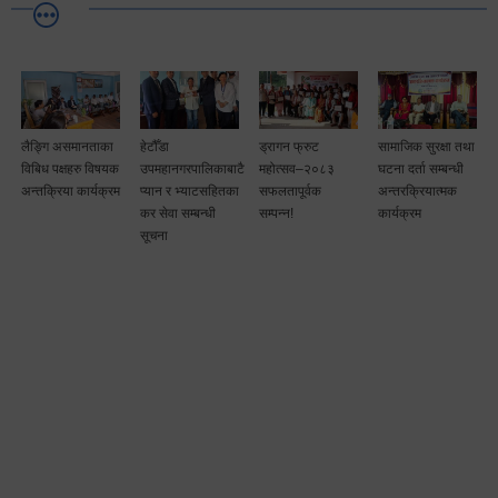
लैङ्गि असमानताका
हेटौँडा
ड्रागन फ्रुट
सामाजिक सुरक्षा तथा
विबिध पक्षहरु विषयक
उपमहानगरपालिकाबाटै
महोत्सव–२०८३
घटना दर्ता सम्बन्धी
अन्तक्रिया कार्यक्रम
प्यान र भ्याटसहितका
सफलतापूर्वक
अन्तरक्रियात्मक
कर सेवा सम्बन्धी
सम्पन्न!
कार्यक्रम
सूचना