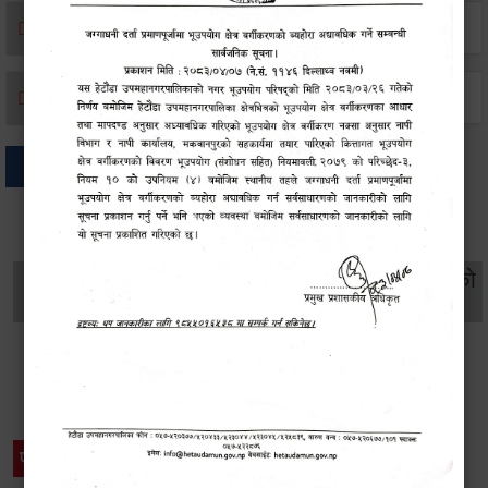
मृत्यू दर्ता
जन्म दर्ता
अन्य
थप विवरणहरु
सामाजिक सुरक्षा तथा
महिला
सूचनाको
वातावरण
व्यक्तिगत घटना दर्ता
विकास
हक
विशेष विवरणहरु
प्रेस नोट